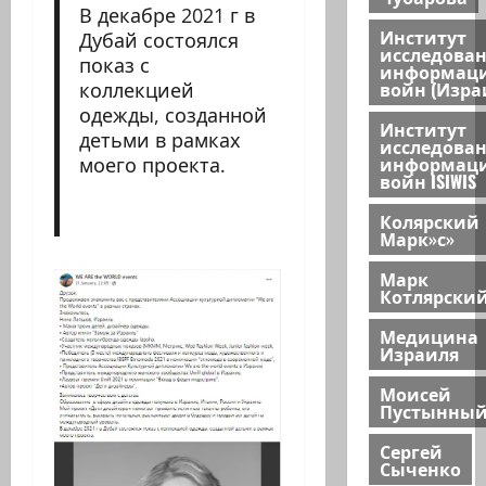
В декабре 2021 г в
Институт
Дубай состоялся
исследова
показ с
информац
войн (Изра
коллекцией
одежды, созданной
Институт
детьми в рамках
исследова
информац
моего проекта.
войн ISIWIS
Колярский
Марк»с»
Марк
Котлярски
Медицина
Израиля
Моисей
Пустынны
Сергей
Сыченко