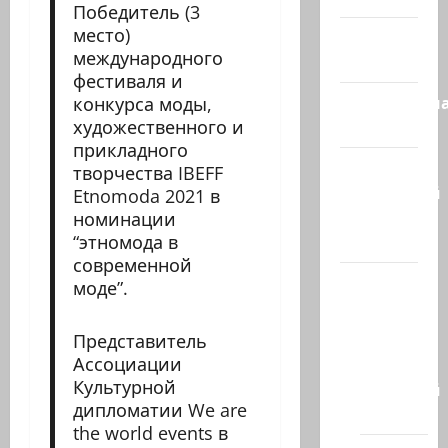
Победитель (3
место)
Израиль
международного
сегодня
фестиваля и
Литературн
конкурса моды,
художественного и
гостиная
прикладного
Марк
творчества IBEFF
Котлярский
Etnomoda 2021 в
Телеграмм
номинации
“этномода в
Канал
современной
Наш мир
моде”.
— взгляд
из
Представитель
Израиля
Ассоциации
Культурной
Ближний
дипломатии We are
Восток
the world events в