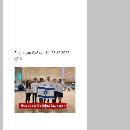
Есть установка
весело встретить
Новый год» или
«Реальность, данная
нам в ощущениях».
Коммуникат от
агентства «партизан»
Редакция Сайта
25.12.2022
0
Новости Хайфы (архив)
Израильская сборная
впервые приняла