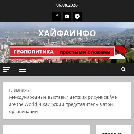
Перейти
06.08.2026
к
Facebook
Youtube
Телеграмм
содержимому
группа
ХАЙФАИНФО
ХАЙФАИНФО
Основное
меню
Главная
Международные выставки детских рисунков We
are the World и Хайфский представитель в этой
организации