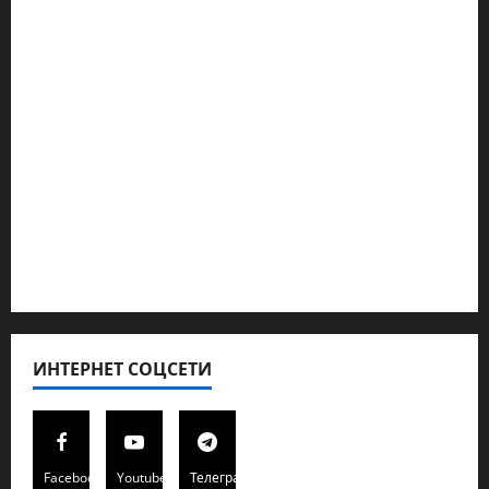
Ближний Восток
Геополитика
Новости из стран
Кибервойна Технология
Полемика на сайте
Редколегия сайта 2025
Хайфа новости
ИНТЕРНЕТ СОЦСЕТИ
Facebook
Youtube
Телеграмм