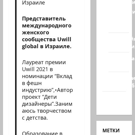
Геополит
Израиле
Новост
Представитель
из
международного
стран
женского
Кибервой
сообщества Uwill
global в Израиле.
Технологи
Полемика
Лауреат премии
на сайте
Uwill 2021 в
номинации “Вклад
Редколеги
в фешн
сайта 2025
индустрию”,•Автор
проект “Дети
Хайфа
дизайнеры”.Заним
новости
аюсь творчеством
с детства.
МЕТКИ
Образование в