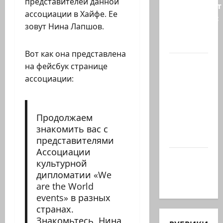
представителей данной
опровергает
ассоциации в Хайфе. Ее
сообщения:
зовут Нина Лапшов.
«Нетаниягу
не…
Вот как она представлена
Беннет
на фейсбук странице
начинает
ассоциации:
и…?
Лидер
партии
Продолжаем
«Вместе»
знакомить вас с
Нафтали…
представителями
Ассоциации
@markkot56
культурной
posted a
дипломатии «We
video
are the World
events» в разных
странах.
Знакомьтесь, Нина