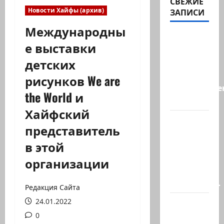
СВЕЖИЕ
Новости Хайфы (архив)
ЗАПИСИ
Международны
А, вот, и
е выставки
хорошая
детских
новость
«Смотрич
рисунков We are
высокомерен
the World и
в…
Хайфский
В
представитель
Ормузском
в этой
проливе
иранцы
организации
обстреляли
очередное…
Редакция Сайта
24.01.2022
Есть
такая
0