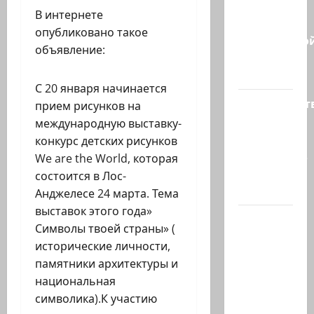
партия?
В интернете
В
опубликовано такое
израильско
объявление:
политике
снова…
С 20 января начинается
Министерст
прием рисунков на
утвердило
международную выставку-
113
конкурс детских рисунков
миллионов
We are the World, которая
шекелей
состоится в Лос-
для…
Анджелесе 24 марта. Тема
выставок этого года»
Вот, что
Символы твоей страны» (
бывает,
исторические личности,
когда
памятники архитектуры и
еврей
национальная
случайно
символика).К участию
въезжает