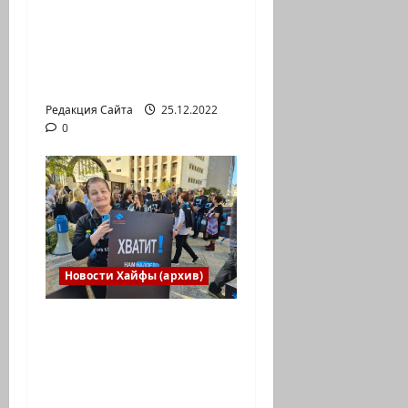
участие в
Международной
юниорской научной
олимпиаде
Редакция Сайта
25.12.2022
0
Новости Хайфы (архив)
В Хайфе прошла
демонстрация
против дороговизны
жизни