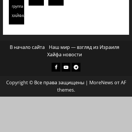
группа
ХАЙФАИНФО
В начало сайта
Наш мир — взгляд из Израиля
Хайфа новости
Facebook
Youtube
Телеграмм
группа
Copyright © Все права защищены
|
MoreNews
от AF
ХАЙФАИНФО
themes.