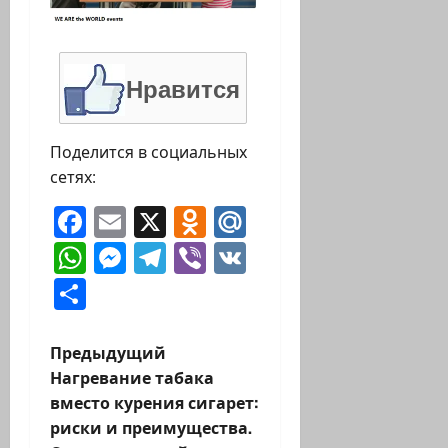
Нравится
Поделится в социальных
сетях:
Facebook
Email
X
Odnoklassniki
Mail.Ru
WhatsApp
Messenger
Telegram
Viber
VK
Отправить
Н
Предыдущий
Нагревание табака
а
вместо курения сигарет:
риски и преимущества.
в