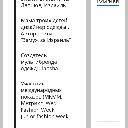
РУБРИКИ
Лапшов, Израиль.
Актуально
Мама троих детей,
Архив
дизайнер одежды..
Автор книги
статей
“Замуж за Израиль”
сайта
Новости
Создатель
на
мультибренда
сайте
одежды lapsha.
(архив)
Новости
Участник
международных
Хайфы
показов (МКММ,
(архив)
Метрикс, Wed
Помним
Fashion Week,
Холокост
Junior fashion week.
Видео