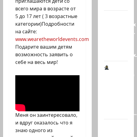
приглашаются дети со
в…
всего мира в возрасте от
5 до 17 лет ( 3 возрастные
Клуб
категории)Подробности
гениальных
на сайте:
психопатов.
www.wearetheworldevents.com
Наша
Подарите вашим детям
книга о
возможность заявить о
странностях
себе на весь мир!
Шпионские
страсти
В
Ашкелоне
— новое
шпионское…
Меня он заинтересовало,
и вдруг оказалось что я
Джей Ди
знаю одного из
Вэнс