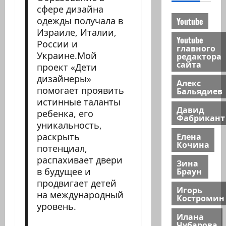
сфере дизайна
одежды получала в
Youtube
Израиле, Италии,
Youtube
России и
главного
Украине.Мой
редактора
сайта
проект «Дети
дизайнеры»
Алекс
помогает проявить
Бальядиев
истинные таланты
Давид
ребенка, его
Фабрикант
уникальность,
Елена
раскрыть
Кочина
потенциал,
распахивает двери
Зина
Браун
в будущее и
продвигает детей
Игорь
на международный
Костромин
уровень.
Илана
Чубарова