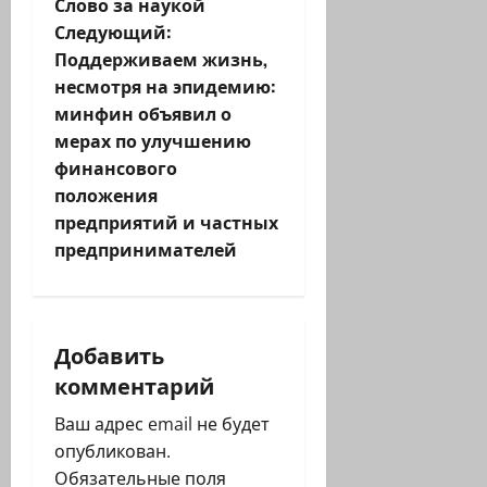
Слово за наукой
и
Следующий:
Поддерживаем жизнь,
г
несмотря на эпидемию:
минфин объявил о
а
мерах по улучшению
ц
финансового
положения
и
предприятий и частных
предпринимателей
я
з
а
Добавить
комментарий
п
Ваш адрес email не будет
и
опубликован.
Обязательные поля