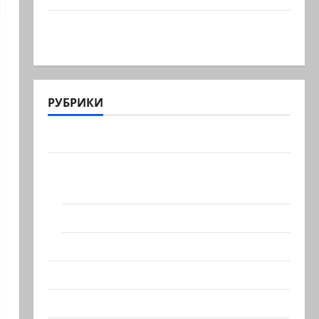
Макаронники рехнулись? Высший
административный суд…
РУБРИКИ
Актуально
Архив статей сайта
Новости на сайте (архив)
Новости Хайфы (архив)
Помним Холокост
Видео
Израиль сегодня