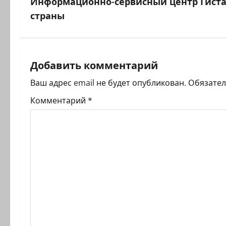
в
Информационно-сервисный центр Гиста
страны
и
г
а
Добавить комментарий
ц
Ваш адрес email не будет опубликован.
Обязате
Комментарий
*
и
я
з
а
п
и