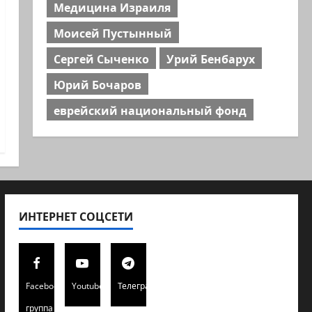
Медицина Израиля
Моисей Пустынный
Сергей Сыченко
Урий Бенбарух
Юрий Бочаров
еврейский национальный фонд
ИНТЕРНЕТ СОЦСЕТИ
Facebook
Youtube
Телеграмм
группа