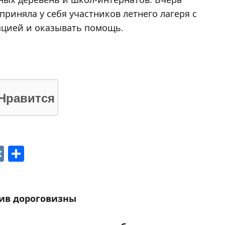
риняла у себя участников летнего лагеря с
ацией и оказывать помощь.
Нравится
p
ger
gram
ber
VK
Отправить
тив дороговизны