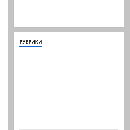
Обидели… Эйнав Цангаукер
выдворили с заседании…
РУБРИКИ
Актуально
Архив статей сайта
Новости на сайте (архив)
Новости Хайфы (архив)
Помним Холокост
Видео
Израиль сегодня