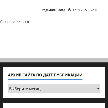
она Лешема —
перемен
т аг.Партизан
Редакция Сайта
12.09.2022
0
12.09.2022
0
АРХИВ САЙТА ПО ДАТЕ ПУБЛИКАЦИИ
Архив
сайта
по
дате