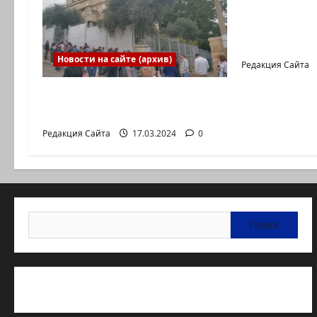
Коэна и Р
коммуника
Входящие
Новости на сайте (архив)
Редакция Сайта
Выборы президента
России в Израиле
Редакция Сайта
17.03.2024
0
Найти:
Статьи об медицине Израиля