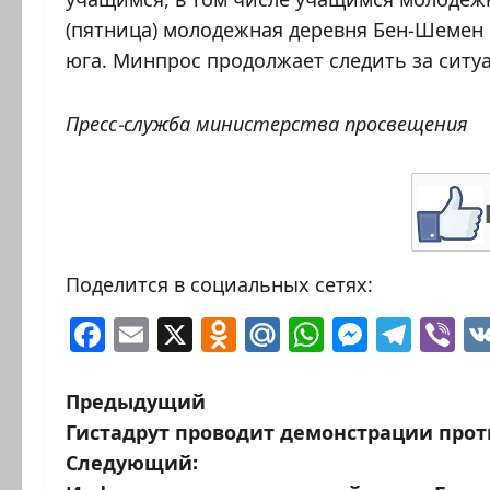
(пятница) молодежная деревня Бен-Шемен п
юга. Минпрос продолжает следить за ситу
Пресс-служба министерства просвещения
Поделится в социальных сетях:
Facebook
Email
X
Odnoklassniki
Mail.Ru
WhatsAp
Messen
Tele
Vi
Н
Предыдущий
Гистадрут проводит демонстрации про
а
Следующий: