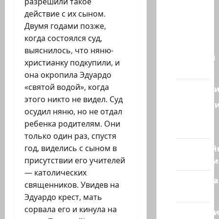
разрешили такое
Наш мир
действие с их сыном.
— взгляд
Двумя годами позже,
из
когда состоялся суд,
Израиля
выяснилось, что няню-
Ближний
христианку подкупили, и
Восток
она окропила Эдуардо
«святой водой», когда
Геополит
этого никто не видел. Суд
Новост
осудил няню, но не отдал
из
ребенка родителям. Они
стран
только один раз, спустя
Кибервой
год, виделись с сыном в
Технологи
присутствии его учителей
— католических
Полемика
священников. Увидев на
на сайте
Эдуардо крест, мать
сорвала его и кинула на
Редколеги