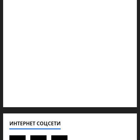
Марк Котлярский Телеграмм Канал
Наш мир — взгляд из Израиля
Ближний Восток
Геополитика
Новости из стран
Кибервойна Технология
Полемика на сайте
Редколегия сайта 2025
Хайфа новости
ИНТЕРНЕТ СОЦСЕТИ