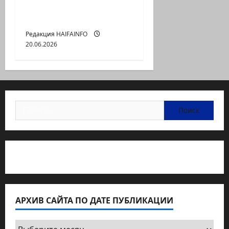
работать мировой
порядок?
Редакция HAIFAINFO
20.06.2026
Найти:
Статьи об медицине Израиля
АРХИВ САЙТА ПО ДАТЕ ПУБЛИКАЦИИ
Архив