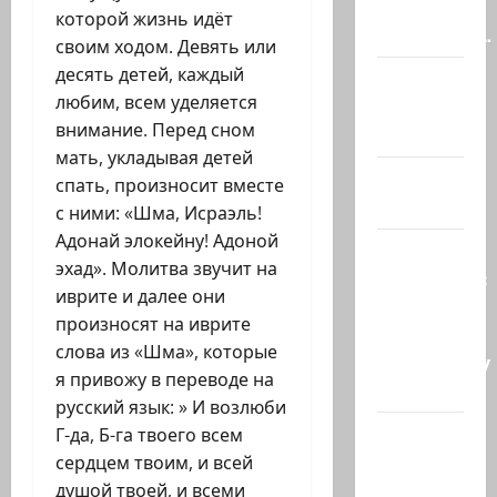
с
которой жизнь идёт
заседании…
своим ходом. Девять или
десять детей, каждый
@markkot56
любим, всем уделяется
posted a
внимание. Перед сном
video
мать, укладывая детей
А вы так
спать, произносит вместе
можете?
с ними: «Шма, Исраэль!
Адонай элокейну! Адоной
Иранские
эхад». Молитва звучит на
источники:
иврите и далее они
Иран
произносят на иврите
близок к
слова из «Шма», которые
тотальному
я привожу в переводе на
к…
русский язык: » И возлюби
Сообщение
Г-да, Б-га твоего всем
в New York
сердцем твоим, и всей
Times:
душой твоей, и всеми