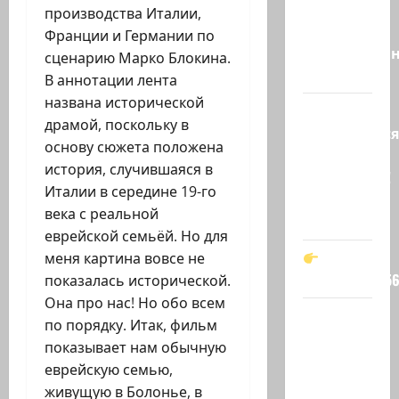
«Вы
производства Италии,
просто
Франции и Германии по
необразован
сценарию Марко Блокина.
…
В аннотации лента
названа исторической
Вот,
драмой, поскольку в
оказывается
основу сюжета положена
кто спас
история, случившаяся в
Зеленского!
Италии в середине 19-го
Он —
века с реальной
мой…
еврейской семьёй. Но для
меня картина вовсе не
t.me/markkot5
показалась исторической.
Она про нас! Но обо всем
Обидели…
по порядку. Итак, фильм
Эйнав
показывает нам обычную
Цангаукер
еврейскую семью,
выдворили
живущую в Болонье, в