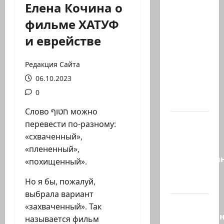
Елена Кочина о
Часть 2-я
фильме ХАТУФ
6.
и еврействе
Сегодня
вечером
они
Редакция Сайта
проводят
06.10.2023
Йоава
0
через…
Слово חטוף можно
Это пост
перевести по-разному:
Шломо
«схваченный»,
Фильбера,
«плененный»,
опубликова
«похищенный».
незадолго
Но я бы, пожалуй,
до…
выбрала вариант
Вы
«захваченный». Так
необразова
называется фильм