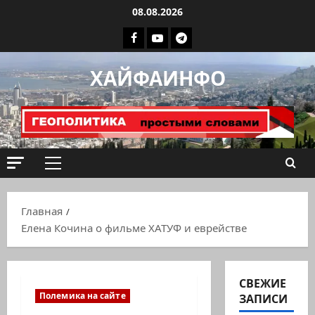
Перейти
08.08.2026
к
Facebook
Youtube
Телеграмм
содержимому
группа
ХАЙФАИНФО
ХАЙФАИНФО
Основное
меню
Главная
Елена Кочина о фильме ХАТУФ и еврействе
СВЕЖИЕ
Полемика на сайте
ЗАПИСИ