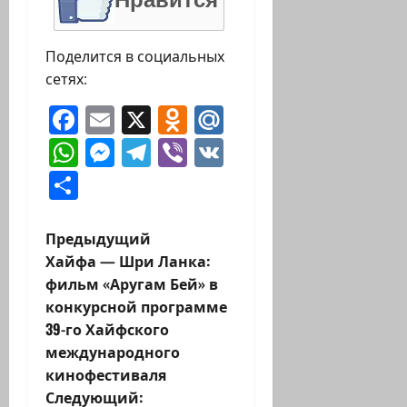
Поделится в социальных
сетях:
Facebook
Email
X
Odnoklassniki
Mail.Ru
WhatsApp
Messenger
Telegram
Viber
VK
Отправить
Н
Предыдущий
Хайфа — Шри Ланка:
а
фильм «Аругам Бей» в
конкурсной программе
в
39-го Хайфского
и
международного
кинофестиваля
г
Следующий: