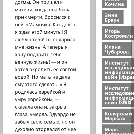
догмы. Он пришел к
Кочина
матери, когда она была
Зина
при смерти, бросился к
Браун
ней: «Мамочка! Как долго
Игорь
я ждал этой минуты! Я
Костромин
люблю тебя! Ты подарила
Илана
мне жизнь! А теперь я
Чубарова
хочу подарить тебе
вечную жизнь! — и он
Институт
исследова
хотел окропить ее святой
информац
войн (Изра
водой. Но мать не дала
ему этого сделать: » Я
Институт
родилась еврейкой и
исследова
информац
умру еврейкой», —
войн ISIWIS
сказала она и, закрыв
Колярский
глаза, умерла. Эдуардо не
Марк»с»
забыл свою семью, но он
Марк
духовно оторвался от нее
Котлярски