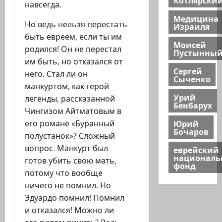
навсегда.
Медицина
Но ведь нельзя перестать
Израиля
быть евреем, если ты им
Моисей
родился! Он не перестал
Пустынны
им быть, но отказался от
Сергей
него. Стал ли он
Сыченко
манкуртом, как герой
Урий
легенды, рассказанной
Бенбарух
Чингизом Айтматовым в
Юрий
его романе «Буранный
Бочаров
полустанок»? Сложный
вопрос. Манкурт был
еврейский
национал
готов убить свою мать,
фонд
потому что вообще
ничего не помнил. Но
Эдуардо помнил! Помнил
и отказался! Можно ли