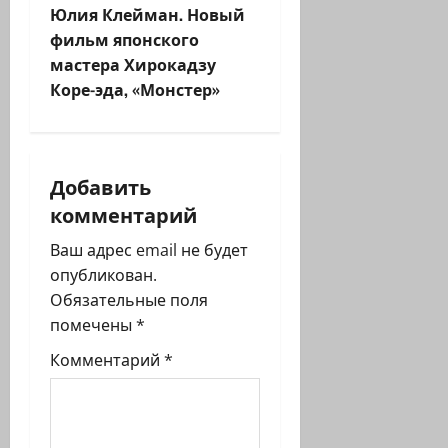
Юлия Клейман. Новый
а
фильм японского
ц
мастера Хирокадзу
Коре-эда, «Монстер»
и
я
Добавить
з
комментарий
а
Ваш адрес email не будет
п
опубликован.
Обязательные поля
и
помечены
*
с
Комментарий
*
и