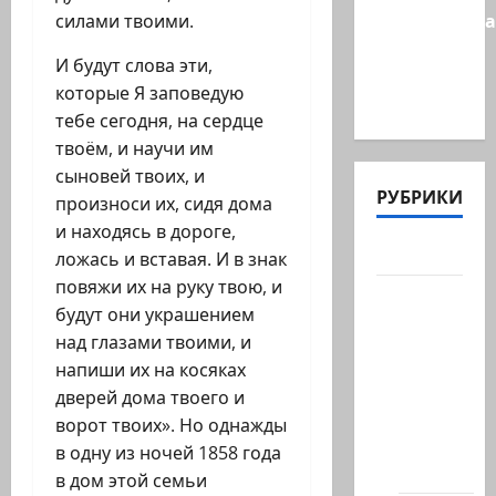
Администра
силами твоими.
Трампа
И будут слова эти,
искала
которые Я заповедую
на…
тебе сегодня, на сердце
твоём, и научи им
сыновей твоих, и
РУБРИКИ
произноси их, сидя дома
и находясь в дороге,
Актуально
ложась и вставая. И в знак
повяжи их на руку твою, и
Архив
будут они украшением
статей
над глазами твоими, и
сайта
напиши их на косяках
Новости
дверей дома твоего и
на
ворот твоих». Но однажды
сайте
в одну из ночей 1858 года
(архив)
в дом этой семьи