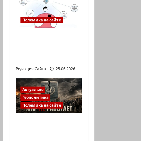
Полемика на сайте
Gov: личный кабинет,
который
действительно
упрощает жизнь
Редакция Сайта
25.06.2026
Актуально
Геополитика
Полемика на сайте
ООН заседает, войны
продолжаются:
почему перестал