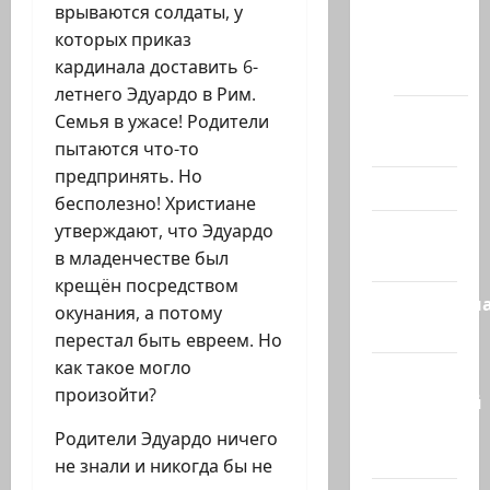
врываются солдаты, у
Новости
которых приказ
Хайфы
кардинала доставить 6-
(архив)
летнего Эдуардо в Рим.
Помним
Семья в ужасе! Родители
Холокост
пытаются что-то
предпринять. Но
Видео
бесполезно! Христиане
утверждают, что Эдуардо
Израиль
в младенчестве был
сегодня
крещён посредством
Литературн
окунания, а потому
гостиная
перестал быть евреем. Но
как такое могло
Марк
произойти?
Котлярский
Телеграмм
Родители Эдуардо ничего
Канал
не знали и никогда бы не