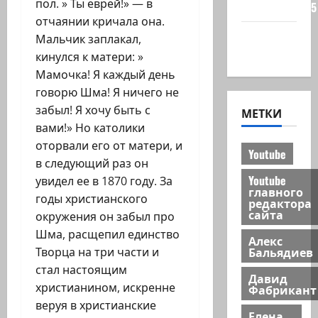
пол. » Ты еврей!» — в
сайта 2025
отчаянии кричала она.
Хайфа
Мальчик заплакал,
новости
кинулся к матери: »
Мамочка! Я каждый день
говорю Шма! Я ничего не
забыл! Я хочу быть с
МЕТКИ
вами!» Но католики
оторвали его от матери, и
Youtube
в следующий раз он
Youtube
увидел ее в 1870 году. За
главного
годы христианского
редактора
сайта
окружения он забыл про
Шма, расщепил единство
Алекс
Бальядиев
Творца на три части и
стал настоящим
Давид
христианином, искренне
Фабрикант
веруя в христианские
Елена