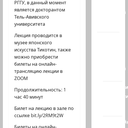
РГГУ, в данный момент
Марк
является докторантом
Котлярский
Тель-Авивского
Телеграмм
университета
Канал
Лекция проводится в
Наш мир
музее японского
— взгляд
искусства Тикотин, также
из
можно приобрести
Израиля
билеты на онлайн-
Ближний
трансляцию лекции в
Восток
ZOOM
Геополит
Продолжительность: 1
Новост
час 40 минут
из
Билет на лекцию в зале по
стран
ссылке bit.ly/2RM9t2W
Кибервой
Билеты на онлайн-