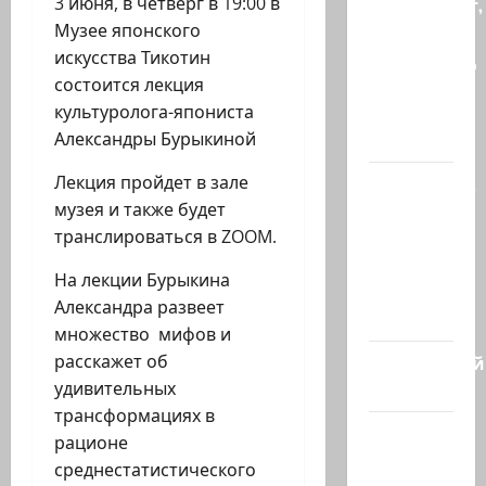
3 июня, в четверг в 19:00 в
происходит,
Музее японского
когда
искусства Тикотин
палестинец
состоится лекция
приезжает
культуролога-япониста
работать
Александры Бурыкиной
в…
Лекция пройдет в зале
Ожидается,
музея и также будет
что
транслироваться в ZOOM.
Саудовская
Аравия,
На лекции Бурыкина
Турция и
Александра развеет
Пакистан…
множество мифов и
расскажет об
Заботливый
удивительных
котяра…
трансформациях в
Мордехай
рационе
Давид,
среднестатистического