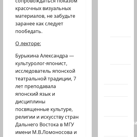
сопровождаться показом
Новости
красочных визуальных
на
материалов, не забудьте
сайте
заранее как следует
(архив)
пообедать.
Новости
О лекторе:
Хайфы
Бурыкина Александра —
(архив)
культуролог-японист,
Помним
исследователь японской
Холокост
театральной традиции, 7
лет преподавала
Видео
японский язык и
дисциплины
Израиль
посвященные культуре,
сегодня
религии и искусству стран
Литературн
Дальнего Востока в МГУ
гостиная
имени М.В.Ломоносова и