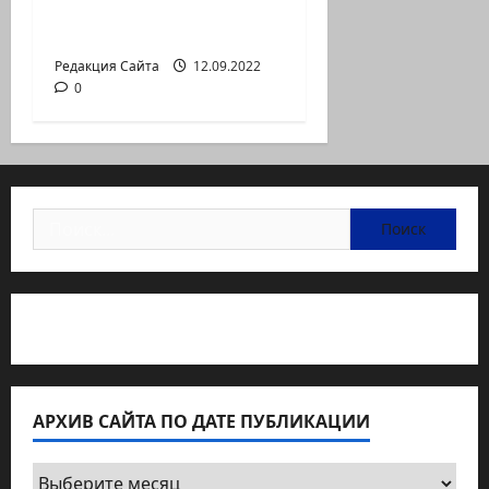
Неизбежность пути
перемен
Редакция Сайта
12.09.2022
0
Найти:
Статьи об медицине Израиля
АРХИВ САЙТА ПО ДАТЕ ПУБЛИКАЦИИ
Архив