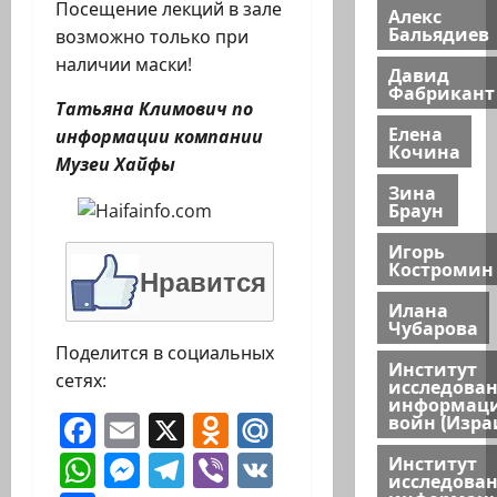
Посещение лекций в зале
Алекс
Бальядиев
возможно только при
наличии маски!
Давид
Фабрикант
Татьяна Климович по
Елена
информации компании
Кочина
Музеи Хайфы
Зина
Браун
Игорь
Костромин
Нравится
Илана
Чубарова
Поделится в социальных
Институт
сетях:
исследова
информац
Facebook
Email
X
Odnoklassniki
Mail.Ru
войн (Изра
WhatsApp
Messenger
Telegram
Viber
VK
Институт
исследова