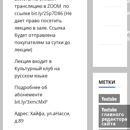
Технологи
трансляцию в ZOOM по
Полемика
ссылке bit.ly/2Sp7D86 (Не
на сайте
дает право посетить
лекцию в зале. Ссылка
Редколеги
будет отправлена
сайта 2025
покупателям за сутки до
лекции)
Хайфа
новости
Лекция входит в
Культурный клуб на
русском языке
МЕТКИ
Подробнее об
абонементе
Youtube
bit.ly/3xmcMxP
Youtube
Адрес: Хайфа, ул.аНасси,
главного
редактора
д.89
сайта