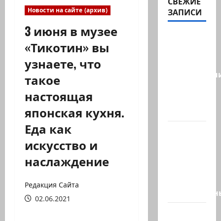
СВЕЖИЕ
Новости на сайте (архив)
ЗАПИСИ
3 июня в музее
Сегодня
«Тикотин» вы
отмечается
узнаете, что
день
подкаблучн
такое
Кто
настоящая
таковой
японская кухня.
-…
Еда как
Голос
искусство и
одинокого
в
наслаждение
пустыне
Левый
Редакция Сайта
общественн
02.06.2021
Президент