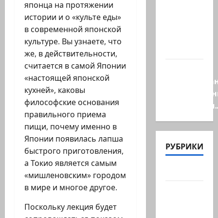
сторонник
японца на протяжении
правых
истории и о «культе еды»
сил,
в современной японской
один из
культуре. Вы узнаете, что
самых…
же, в действительности,
считается в самой Японии
Ливан
«настоящей японской
разочарова
кухней», каковы
нерасшире
философские основания
пилотными
правильного приема
пищи, почему именно в
Японии появилась лапша
РУБРИКИ
быстрого приготовления,
а Токио является самым
Актуально
«мишленовским» городом
в мире и многое другое.
Архив
статей
Поскольку лекция будет
сайта