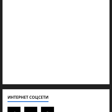
Марк Котлярский Телеграмм Канал
Наш мир — взгляд из Израиля
Ближний Восток
Геополитика
Новости из стран
Кибервойна Технология
Полемика на сайте
Редколегия сайта 2025
Хайфа новости
ИНТЕРНЕТ СОЦСЕТИ