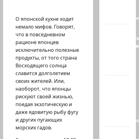
Трамп о
мире
искусственн
О японской кухне ходит
немало мифов. Говорят,
Турция
что в повседневном
возмутилас
рационе японцев
нарушение
исключительно полезные
границ
продукты, от того страна
— в
Восходящего солнца
регионе…
славится долголетием
своих жителей. Или,
Кара
наоборот, что японцы
божья? 4
рискуют своей жизнью,
августа,
поедая экзотическую и
во время
даже ядовитую рыбу фугу
матча
и других пугающих
региональн
морских гадов.
Что