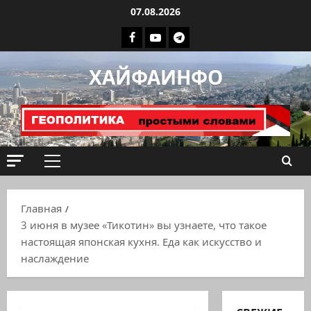
Перейти
07.08.2026
к
Facebook
Youtube
Телеграмм
содержимому
группа
ХАЙФАИНФО
ХАЙФАИНФО
Основное
меню
Главная
3 июня в музее «Тикотин» вы узнаете, что такое
настоящая японская кухня. Еда как искусство и
наслаждение