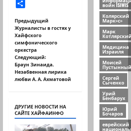
информац
Отправить
войн ISIWIS
Колярский
Н
Предыдущий
Марк»с»
Журналисты в гостях у
Марк
а
Хайфского
Котлярски
симфонического
в
Медицина
оркестра
Израиля
и
Следующий:
Моисей
Браун Зинаида.
Пустынны
г
Незабвенная лирика
Сергей
любви А. А. Ахматовой
а
Сыченко
ц
Урий
Бенбарух
и
ДРУГИЕ НОВОСТИ НА
Юрий
САЙТЕ ХАЙФАИНФО
Бочаров
я
еврейский
национал