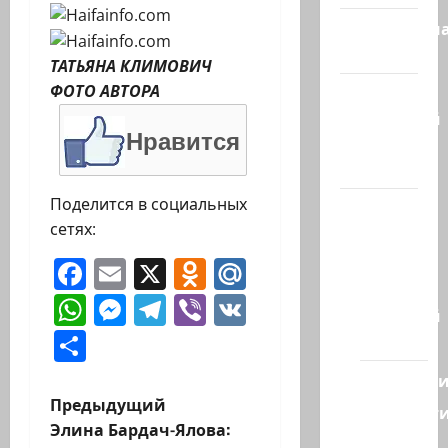
Литературн
гостиная
ТАТЬЯНА КЛИМОВИЧ
ФОТО АВТОРА
Марк
Котлярский
Нравится
Телеграмм
Канал
Поделится в социальных
Наш мир
сетях:
— взгляд
из
Facebook
Email
X
Odnoklassniki
Mail.Ru
Израиля
WhatsApp
Messenger
Telegram
Viber
VK
Ближний
Отправить
Восток
Геополит
Н
Предыдущий
Новост
Элина Бардач-Ялова:
из