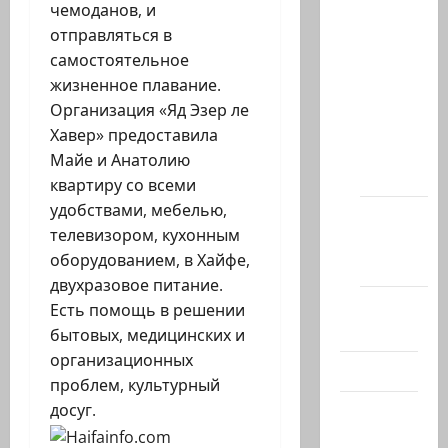
чемоданов, и
Архив
отправляться в
статей
самостоятельное
сайта
жизненное плавание.
Новости
Организация «Яд Эзер ле
на
Хавер» предоставила
сайте
Майе и Анатолию
(архив)
квартиру со всеми
удобствами, мебелью,
Новости
телевизором, кухонным
Хайфы
оборудованием, в Хайфе,
(архив)
двухразовое питание.
Помним
Есть помощь в решении
Холокост
бытовых, медицинских и
организационных
Видео
проблем, культурный
досуг.
Израиль
сегодня