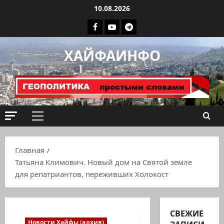
Перейти
10.08.2026
к
Facebook
Youtube
Телеграмм
содержимому
группа
ХАЙФАИНФО
ХАЙФАИНФО
Основное
меню
Главная
Татьяна Климович. Новый дом на Святой земле
для репатриантов, переживших Холокост
СВЕЖИЕ
Новости Хайфы (архив)