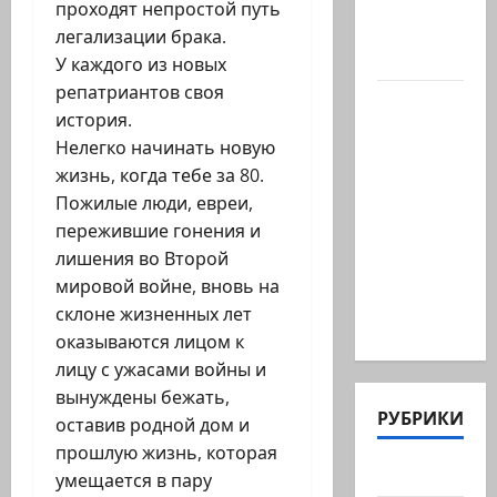
Бехор: И
проходят непростой путь
это тоже
легализации брака.
было…
У каждого из новых
репатриантов своя
Шенген
история.
трещит.
Нелегко начинать новую
И
жизнь, когда тебе за 80.
начинает
Пожилые люди, евреи,
с
пережившие гонения и
Испании
лишения во Второй
Европа
мировой войне, вновь на
без
склоне жизненных лет
границ…
оказываются лицом к
лицу с ужасами войны и
вынуждены бежать,
РУБРИКИ
оставив родной дом и
прошлую жизнь, которая
Актуально
умещается в пару