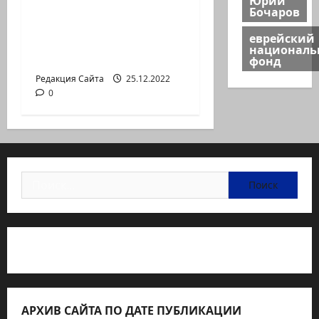
В Хайфе прошла
Бочаров
демонстрация
еврейский
против дороговизны
национал
жизни
фонд
Редакция Сайта
25.12.2022
0
Найти:
Статьи об медицине Израиля
АРХИВ САЙТА ПО ДАТЕ ПУБЛИКАЦИИ