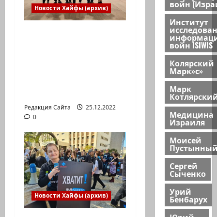
войн (Изра
Новости Хайфы (архив)
Институт
исследова
Израильская сборная
информац
войн ISIWIS
впервые приняла
участие в
Колярский
Международной
Марк»с»
юниорской научной
Марк
олимпиаде
Котлярски
Редакция Сайта
25.12.2022
Медицина
0
Израиля
Моисей
Пустынны
Сергей
Сыченко
Урий
Новости Хайфы (архив)
Бенбарух
Юрий