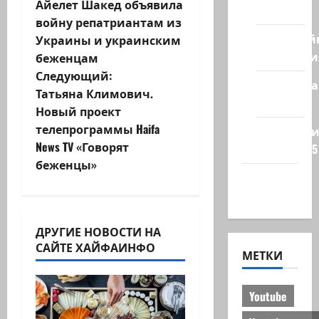
а
Айелет Шакед объявила
стран
войну репатриантам из
в
Кибервой
Украины и украинским
и
Технологи
беженцам
Следующий:
Полемика
г
Татьяна Климович.
на сайте
Новый проект
а
телепрограммы Haifa
Редколеги
ц
News TV «Говорят
сайта 2025
беженцы»
и
Хайфа
новости
я
ДРУГИЕ НОВОСТИ НА
з
САЙТЕ ХАЙФАИНФО
МЕТКИ
а
п
Youtube