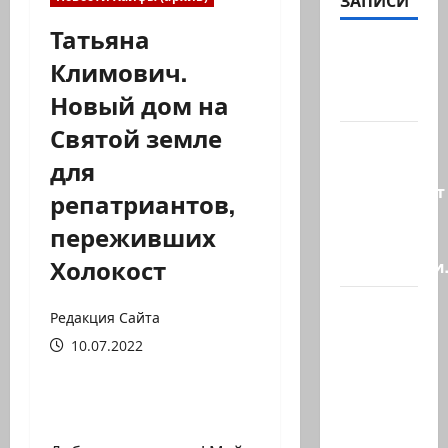
ЗАПИСИ
Татьяна
@markkot56
Климович.
posted a
Новый дом на
video
Святой земле
Колумбия
для
признает
суверенитет
репатриантов,
Израиля
переживших
над
Холокост
Голанскими
Что это,
Редакция Сайта
лагерь
10.07.2022
джихада?
Что-то
вроде
того: