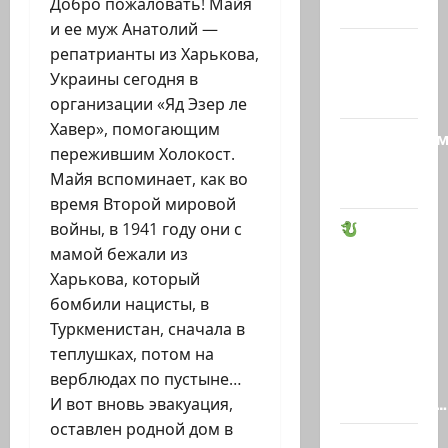
Добро пожаловать! Майя
тысячи…
и ее муж Анатолий —
@markkot56
репатрианты из Харькова,
posted a
Украины сегодня в
video
организации «Яд Эзер ле
Хавер», помогающим
Продолжае
пережившим Холокост.
рубрики
Майя вспоминает, как во
психолога.
время Второй мировой
войны, в 1941 году они с
«ДРАКОН»
мамой бежали из
ВЫШЕЛ
Харькова, который
ИЗ ТЕНИ:
бомбили нацисты, в
ЧТО
Туркменистан, сначала в
СКРЫВАЕТ
теплушках, потом на
НОВАЯ
верблюдах по пустыне…
ПОДЛОДКА…
И вот вновь эвакуация,
оставлен родной дом в
Арад: