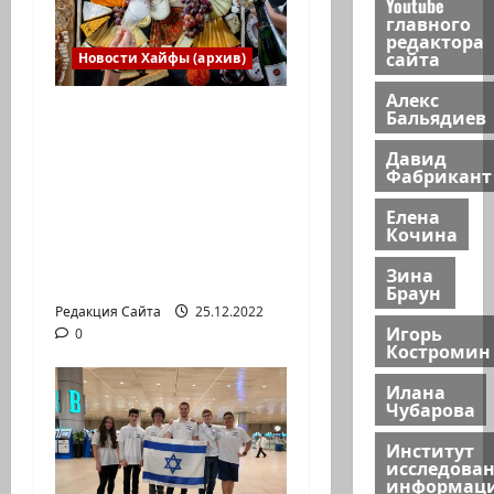
Youtube
и
главного
редактора
с
сайта
Новости Хайфы (архив)
Алекс
и
Есть установка
Бальядиев
весело встретить
Давид
Новый год» или
Фабрикант
«Реальность, данная
Елена
нам в ощущениях».
Кочина
Коммуникат от
Зина
агентства «партизан»
Браун
Редакция Сайта
25.12.2022
Игорь
0
Костромин
Илана
Чубарова
Институт
исследова
информац