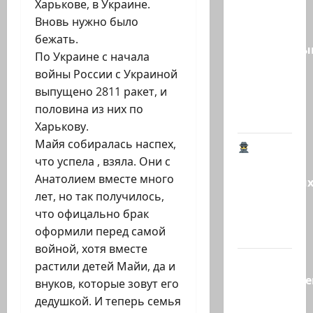
Харькове, в Украине.
конфликт
Вновь нужно было
между
бежать.
религиозн
По Украине с начала
и
войны России с Украиной
светскими
выпущено 2811 ракет, и
дошёл
половина из них по
до…
Харькову.
Майя собиралась наспех,
что успела , взяла. Они с
Конкурс
Анатолием вместе много
европейски
лет, но так получилось,
разведок.
что офицально брак
«Моссад»
оформили перед самой
не…
войной, хотя вместе
Доктор
растили детей Майи, да и
востоковед
внуков, которые зовут его
Гай
дедушкой. И теперь семья