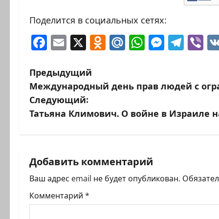
Поделится в социальных сетях:
Facebook
Email
X
Odnoklassniki
Mail.Ru
WhatsAp
Messen
Tele
Vi
Н
Предыдущий
Международный день прав людей с ог
а
Следующий:
в
Татьяна Климович. О войне в Израиле 
и
г
Добавить комментарий
а
Ваш адрес email не будет опубликован.
Обязате
ц
Комментарий
*
и