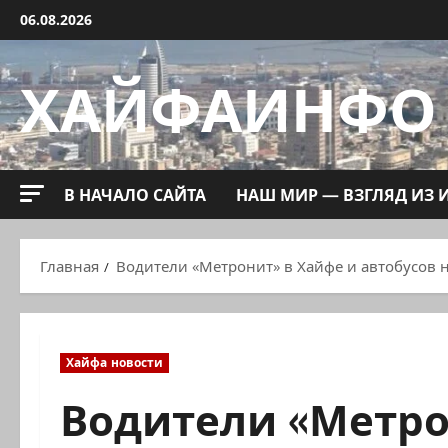
Перейти
06.08.2026
к
содержимому
ХАЙФАИНФО
В НАЧАЛО САЙТА
НАШ МИР — ВЗГЛЯД ИЗ 
Главная
Водители «Метронит» в Хайфе и автобусов 
Хайфа новости
Водители «Метро