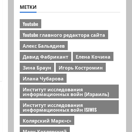
МЕТКИ
Youtube
Youtube главного редактора сайта
Алекс Бальядиев
Давид Фабрикант
Елена Кочина
Зина Браун
Игорь Костромин
Илана Чубарова
Институт исследования
информационных войн (Израиль)
Институт исследования
информационных войн ISIWIS
Колярский Марк»с»
Марк Котлярский