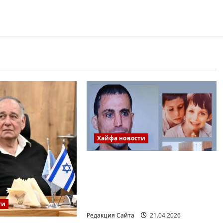
Хайфа новости
Так произошло во время
страшной трагедии в
ресторане Максим в
Хайфе…
ти
Редакция Сайта
21.04.2026