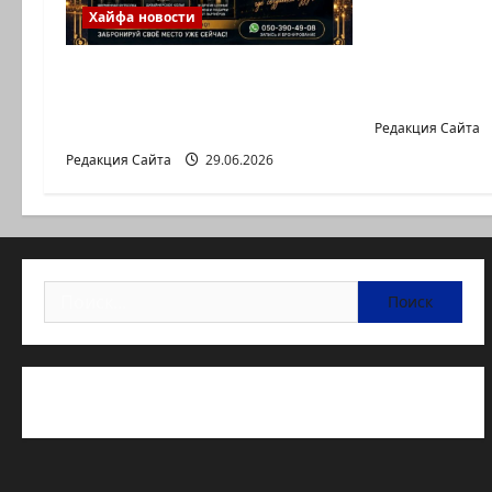
Сообщение
Хайфа новости
Йоны Яхав
города, оп
ХАЙФА, ГОТОВЫ К САМОМУ
на его стра
ЯРКОМУ ВЕЧЕРУ ЭТОГО
ЛЕТА?
Редакция Сайта
Редакция Сайта
29.06.2026
Найти:
Статьи об медицине Израиля