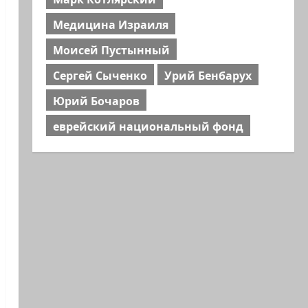
Медицина Израиля
Моисей Пустынный
Сергей Сыченко
Урий Бенбарух
Юрий Бочаров
еврейский национальный фонд