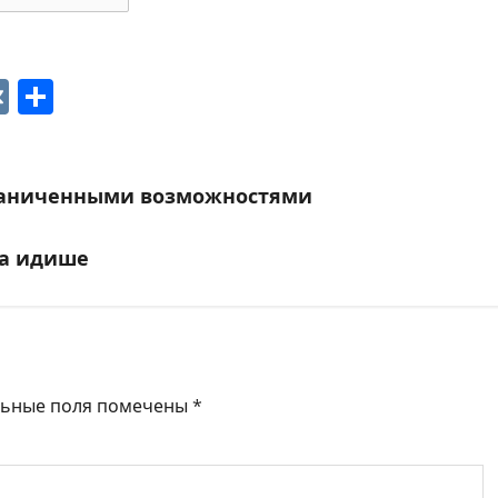
p
ger
gram
ber
VK
Отправить
раниченными возможностями
на идише
льные поля помечены
*