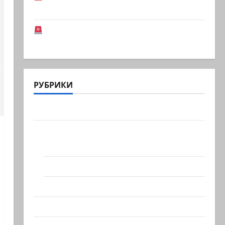
Национальной…
Иранская оппозиция: Тегеран готов к
серьезным…
РУБРИКИ
Актуально
Архив статей сайта
Новости на сайте (архив)
Новости Хайфы (архив)
Помним Холокост
Видео