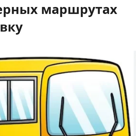
верных маршрутах
овку