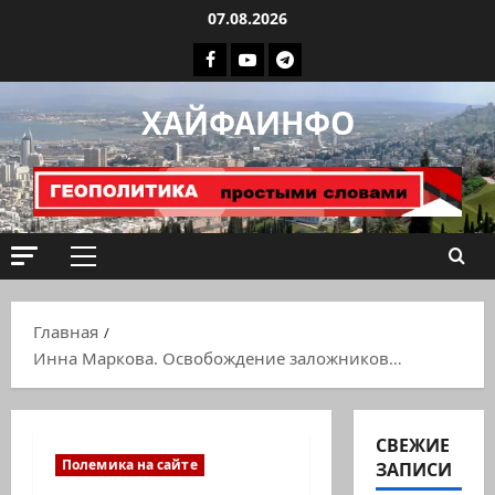
Перейти
07.08.2026
к
Facebook
Youtube
Телеграмм
содержимому
группа
ХАЙФАИНФО
ХАЙФАИНФО
Основное
меню
Главная
Инна Маркова. Освобождение заложников…
СВЕЖИЕ
Полемика на сайте
ЗАПИСИ