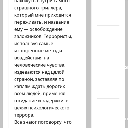
нахожусь внутри самого
Израилю
страшного триллера,
новый
который мне приходится
выбор
переживать, и название
ему — освобождение
ВМС
заложников. Террористы,
Израиля
используя самые
проводят
изощренные методы
массовые
воздействия на
учения в
человеческие чувства,
Средиземно
издеваются над целой
и…
страной, заставляя по
А вам
каплям ждать дорогих
слабо?!
всем людей, применяя
ожидание и задержки, в
Началось
целях психологического
или
террора.
продолжаетс
Все знают поговорку, что
В Сирии