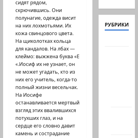
сидят рядом,
скрючившись. Они
полунагие, одежда висит
РУБРИКИ
на них лохмотьями. Их
кожа свинцового цвета.
Актуально
На щиколотках кольца
для кандалов. На лбах —
Архив
клеймо: выжжена буква «Е
статей
«.Иосиф их не узнает, он
сайта
не может угадать, кто из
Новости
них его учитель, когда-то
на
полный жизни весельчак.
сайте
На Иосифе
(архив)
останавливается мертвый
взгляд этих ввалившихся
Новости
потухших глаз, и на
Хайфы
сердце его словно давит
(архив)
камень и сострадание