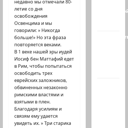
недавно мы отмечали 80-
В
летие со дня
израильско
освобождения
политике
Освенцима и мы
снова…
говорили: » Никогда
Министерст
больше!» Но эта фраза
утвердило
повторяется веками.
113
В 1 веке нашей эры иудей
миллионов
Иосиф бен Маттафий едет
шекелей
в Рим, чтобы попытаться
для…
освободить трех
еврейских заложников,
Вот, что
обвиненных незаконно
бывает,
римскими властями и
когда
взятыми в плен.
еврей
Благодаря усилиям и
случайно
связям ему удается
въезжает
увидеть их. » Три старика
в…