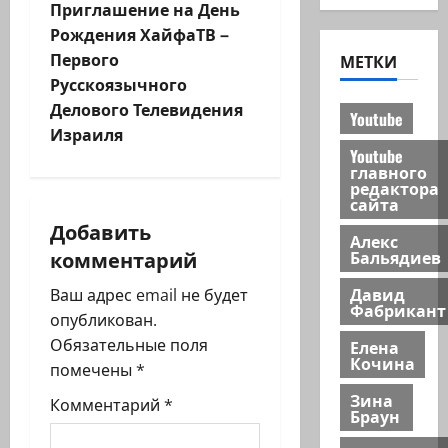
и
Приглашение на День
Рождения ХайфаТВ –
г
Первого
МЕТКИ
Русскоязычного
а
Делового Телевидения
Youtube
ц
Израиля
Youtube
главного
и
редактора
сайта
я
Добавить
Алекс
комментарий
Бальядиев
з
Давид
Ваш адрес email не будет
а
Фабрикант
опубликован.
п
Обязательные поля
Елена
Кочина
помечены
*
и
Зина
Комментарий
*
Браун
с