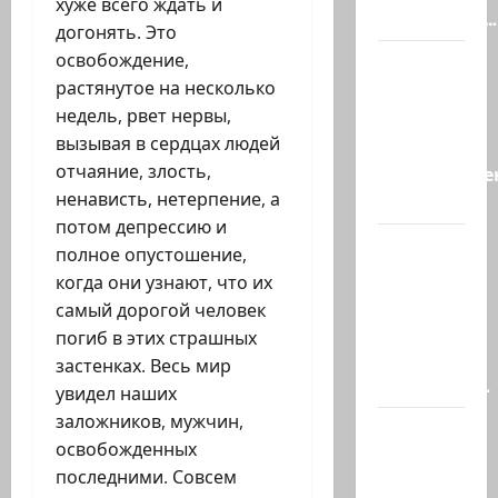
хуже всего ждать и
произошёл…
догонять. Это
освобождение,
А, вот, и
растянутое на несколько
хорошая
недель, рвет нервы,
новость
вызывая в сердцах людей
«Смотрич
отчаяние, злость,
высокомерен
ненависть, нетерпение, а
в…
потом депрессию и
В
полное опустошение,
Ормузском
когда они узнают, что их
проливе
самый дорогой человек
иранцы
погиб в этих страшных
обстреляли
застенках. Весь мир
очередное…
увидел наших
заложников, мужчин,
Есть
освобожденных
такая
последними. Совсем
партия?