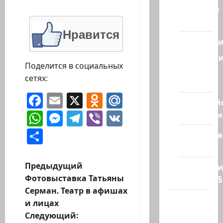
Ближний
Восток
Нравится
Геополит
Новост
Поделится в социальных
из
сетях:
стран
Facebook
Email
X
Odnoklassniki
Mail.Ru
Кибервой
WhatsApp
Messenger
Telegram
Viber
VK
Технологи
Отправить
Полемика
на сайте
Н
Предыдущий
Редколеги
Фотовыставка Татьяны
сайта 2025
а
Серман. Театр в афишах
Хайфа
и лицах
в
новости
Следующий: