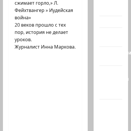
Помним
сжимает горло,» Л.
Холокост
Фейхтвангер » Иудейская
война»
Видео
20 веков прошло с тех
пор, история не делает
Израиль
уроков.
сегодня
Журналист Инна Маркова.
Литературн
гостиная
Марк
Котлярский
Телеграмм
Канал
Наш мир
— взгляд
из
Израиля