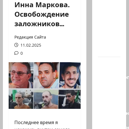
Инна Маркова.
В 2019-м
Освобождение
Биньямину
заложников…
Нетаниягу
не
хватило
Редакция Сайта
ровно
11.02.2025
одного…
0
Правые
без
религиозно
диктата:
партия
Эрдана
и
Эдельштейн
даёт
Последнее время я
русскоязыч