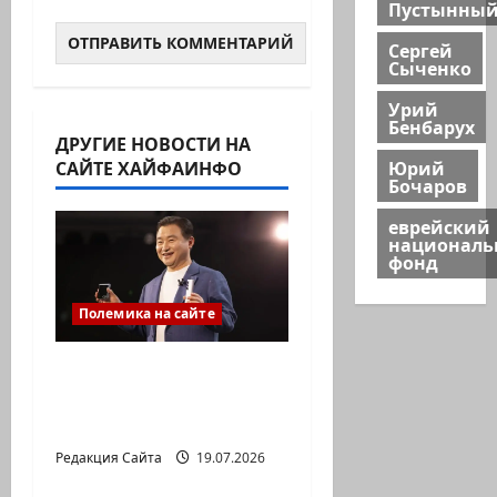
Пустынны
Сергей
Сыченко
Урий
Бенбарух
ДРУГИЕ НОВОСТИ НА
САЙТЕ ХАЙФАИНФО
Юрий
Бочаров
еврейский
национал
фонд
Полемика на сайте
ИИ не должен быть
умнее вас. Он должен
понимать вас
Редакция Сайта
19.07.2026