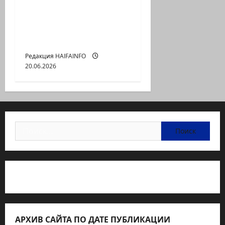
продолжаются:
почему перестал
работать мировой
порядок?
Редакция HAIFAINFO
20.06.2026
Найти:
Статьи об медицине Израиля
АРХИВ САЙТА ПО ДАТЕ ПУБЛИКАЦИИ