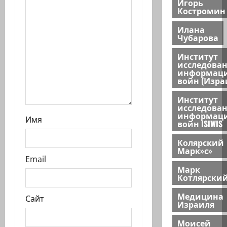
Игорь
и
Костромин
Илана
Чубарова
Институт
исследова
информац
войн (Изра
Институт
исследова
информац
Имя
войн ISIWIS
Колярский
Марк»с»
Email
Марк
Котлярски
Медицина
Сайт
Израиля
Моисей