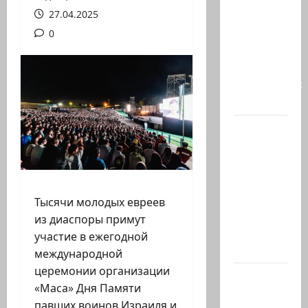
покупать,
27.04.2025
когда
0
продавать
и к чему
готовиться:
…
Президент
Ирана —
КСИРу:
«Зачем
война с
Тысячи молодых евреев
США,
из диаспоры примут
когда
участие в ежегодной
мы…
международной
церемонии организации
Козел,
«Маса» Дня Памяти
козел, а
павших воинов Израиля и