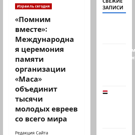
СВЕЖИЕ
Израиль сегодня
ЗАПИСИ
«Помним
@markkot56
вместе»:
posted a
Международна
video
я церемония
Продолжае
памяти
традиционн
рубрику
организации
психолога
«Маса»
Елены…
объединит
Йемен
тысячи
снова на
молодых евреев
пороге
большой
со всего мира
войны:…
Редакция Сайта
Что