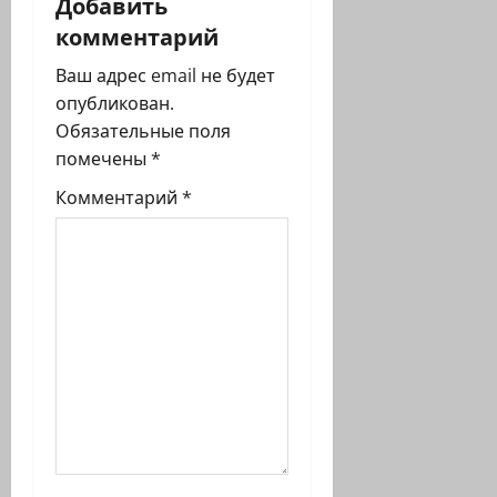
Добавить
з
комментарий
а
Ваш адрес email не будет
п
опубликован.
Обязательные поля
и
помечены
*
с
Комментарий
*
и