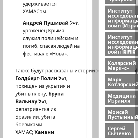
удерживается
Институт
ХАМАСом.
исследова
информац
Андрей Пушивай
ז»ל
,
войн (Изра
уроженец Крыма,
Институт
служил полицейским и
исследова
погиб, спасая людей на
информац
войн ISIWIS
фестивале «Нова».
Колярский
Марк»с»
Также будут рассказаны истории жертв резни на 
Голдберг-Полин
ז»ל
,
Марк
Котлярски
похищен из укрытия и
убит в плену;
Бруна
Медицина
Израиля
Вальнау
ז»ל
,
репатриантка из
Моисей
Пустынны
Бразилии, убита
боевиками
Сергей
ХАМАС;
Ханани
Сыченко