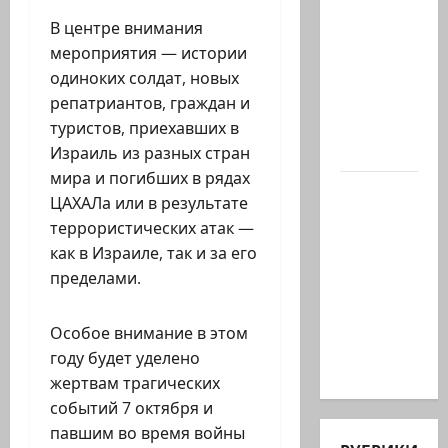
Даби,
которого
В центре внимания
не видно
мероприятия — истории
в
одиноких солдат, новых
заголовках
репатриантов, граждан и
Когда в
туристов, приехавших в
мире…
Израиль из разных стран
мира и погибших в рядах
Часть 2-я
ЦАХАЛа или в результате
6.
террористических атак —
Сегодня
как в Израиле, так и за его
вечером
пределами.
они
проводят
Особое внимание в этом
Йоава
году будет уделено
через…
жертвам трагических
событий 7 октября и
павшим во время войны