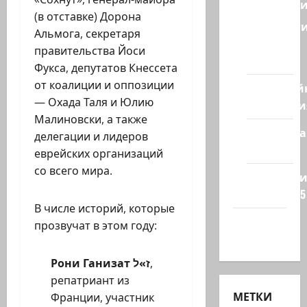
Геополит
(в отставке) Дорона
Новост
Альмога, секретаря
из
правительства Йоси
стран
Фукса, депутатов Кнессета
от коалиции и оппозиции
Кибервой
— Охада Таля и Юлию
Технологи
Малиновски, а также
Полемика
делегации и лидеров
на сайте
еврейских организаций
со всего мира.
Редколеги
сайта 2025
В числе историй, которые
Хайфа
прозвучат в этом году:
новости
Рони Ганизат
ז»ל
,
репатриант из
МЕТКИ
Франции, участник