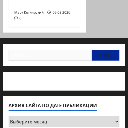
войны:…
Марк Котлярский
09.08.2026
0
Найти:
Статьи об медицине Израиля
АРХИВ САЙТА ПО ДАТЕ ПУБЛИКАЦИИ
Архив
сайта