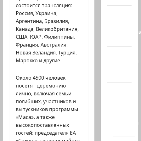
состоится трансляция:
Израиль
Россия, Украина,
сегодня
Аргентина, Бразилия,
Канада, Великобритания,
Литературн
США, ЮАР, Филиппины,
гостиная
Франция, Австралия,
Марк
Новая Зеландия, Турция,
Котлярский
Марокко и другие.
Телеграмм
Канал
Около 4500 человек
посетят церемонию
Наш мир
лично, включая семьи
— взгляд
погибших, участников и
из
выпускников программы
Израиля
«Маса», а также
Ближний
высокопоставленных
Восток
гостей: председателя ЕА
«Сохнут», генерал-майора