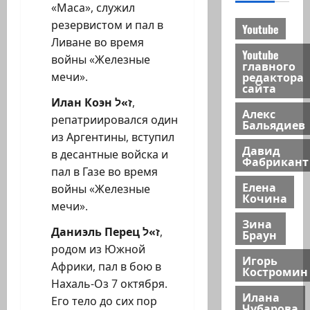
«Маса», служил
резервистом и пал в
Youtube
Ливане во время
Youtube
войны «Железные
главного
редактора
мечи».
сайта
Илан Коэн
ז»ל
,
Алекс
репатриировался один
Бальядиев
из Аргентины, вступил
Давид
в десантные войска и
Фабрикант
пал в Газе во время
Елена
войны «Железные
Кочина
мечи».
Зина
Даниэль Перец
ז»ל
,
Браун
родом из Южной
Игорь
Африки, пал в бою в
Костромин
Нахаль-Оз 7 октября.
Илана
Его тело до сих пор
Чубарова