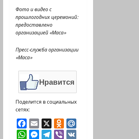
Фото и видео с
прошлогодних церемоний:
предоставлено
организацией «Маса»
Пресс-служба организации
«Маса»
Нравится
Поделится в социальных
сетях:
Facebook
Email
X
Odnoklassniki
Mail.Ru
WhatsApp
Messenger
Telegram
Viber
VK