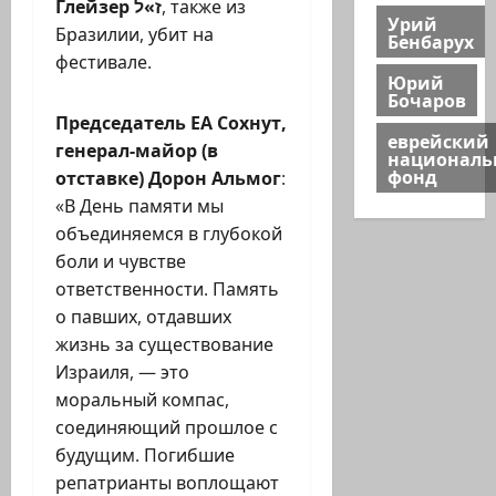
Глейзер
ז»ל
, также из
Урий
Бразилии, убит на
Бенбарух
фестивале.
Юрий
Бочаров
Председатель ЕА Сохнут,
еврейский
генерал-майор (в
национал
фонд
отставке) Дорон Альмог
:
«В День памяти мы
объединяемся в глубокой
боли и чувстве
ответственности. Память
о павших, отдавших
жизнь за существование
Израиля, — это
моральный компас,
соединяющий прошлое с
будущим. Погибшие
репатрианты воплощают