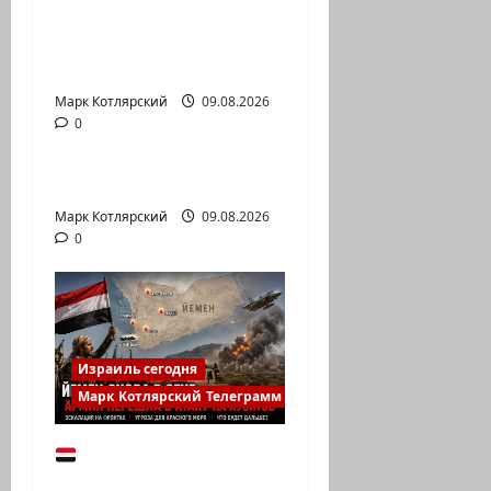
традиционную
рубрику психолога
Елены…
Марк Котлярский
Израиль сегодня
09.08.2026
0
Марк Котлярский Телеграмм Канал
@markkot56 posted a video
Марк Котлярский
09.08.2026
0
Израиль сегодня
Марк Котлярский Телеграмм Канал
Йемен снова на
пороге большой