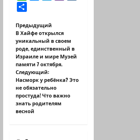
Отправить
Н
Предыдущий
В Хайфе открылся
а
уникальный в своем
роде, единственный в
в
Израиле и мире Музей
и
памяти 7 октября.
Следующий:
г
Насморк у ребёнка? Это
не обязательно
а
простуда! Что важно
ц
знать родителям
весной
и
я