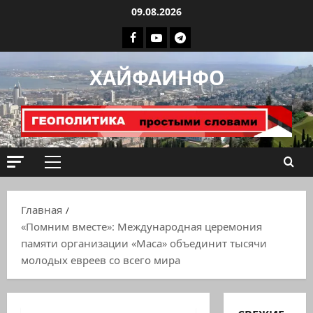
Перейти
09.08.2026
к
Facebook
Youtube
Телеграмм
содержимому
группа
ХАЙФАИНФО
ХАЙФАИНФО
Основное
меню
Главная
«Помним вместе»: Международная церемония
памяти организации «Маса» объединит тысячи
молодых евреев со всего мира