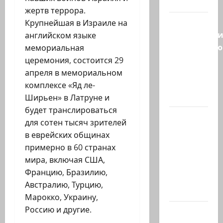
умный…
жертв террора.
С
Крупнейшая в Израиле на
удовольств
английском языке
рекомендую
мемориальная
канал
церемония, состоится 29
Марии
апреля в мемориальном
Волох —
комплексе «Яд ле-
…
Ширьен» в Латруне и
будет транслироваться
Вице-
для сотен тысяч зрителей
президент
в еврейских общинах
США
примерно в 60 странах
Дж.Д.Вэнс
мира, включая США,
обо всей
Францию, Бразилию,
ситуации
Австралию, Турцию,
с…
Марокко, Украину,
Россию и другие.
Абу-