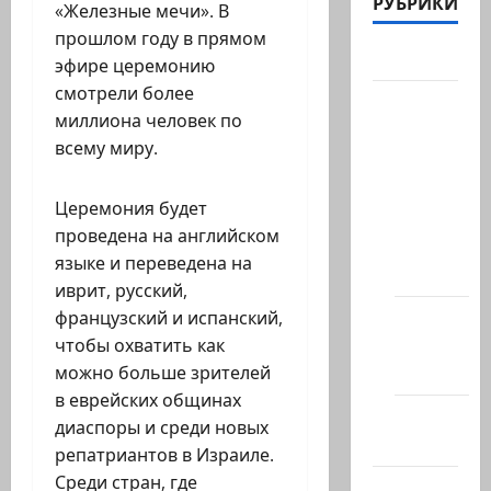
РУБРИКИ
«Железные мечи». В
прошлом году в прямом
Актуально
эфире церемонию
смотрели более
Архив
миллиона человек по
статей
всему миру.
сайта
Новости
Церемония будет
на
проведена на английском
сайте
языке и переведена на
(архив)
иврит, русский,
Новости
французский и испанский,
Хайфы
чтобы охватить как
(архив)
можно больше зрителей
в еврейских общинах
Помним
диаспоры и среди новых
Холокост
репатриантов в Израиле.
Среди стран, где
Видео