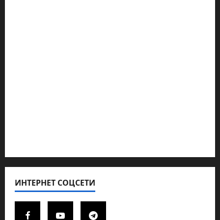
Наш мир — взгляд из Израиля
Ближний Восток
Геополитика
Новости из стран
Кибервойна Технология
Полемика на сайте
Редколегия сайта 2025
Хайфа новости
ИНТЕРНЕТ СОЦСЕТИ