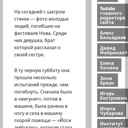
Youtube
На соседней с шатром
главного
редактора
стенке — фото молодых
сайта
людей, погибших на
Алекс
фестивале Нова. Среди
Бальядиев
них девушка, брат
которой рассказал о
Давид
Фабрикант
своей сестре.
Елена
Кочина
В ту черную субботу она
прошла несколько
Зина
Браун
испытаний прежде, чем
погибнуть. Сначала была
Игорь
Костромин
в «мигунит», потом в
машине, была ранена в
Илана
Чубарова
ногу и села в машину
скорой помощи — «Йоси
Институт
амбуланс», которая стала
исследова