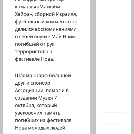
Актуально
команды «Маккаби
Архив
Хайфа», сборной Израиля,
статей
футбольный комментатор
сайта
делился воспоминаниями
о своей внучке Май Наим,
Новости
погибшей от рук
на
террористов на
сайте
фестивале Нова.
(архив)
Новости
Шломо Шарф большой
Хайфы
друг и спонсор
(архив)
Ассоциации, помог и в
создании Музея 7
Помним
октября, который
Холокост
увековечил память
Видео
погибших на фестиваля
Нова молодых людей.
Израиль