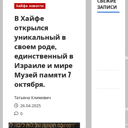
СВЕЖИЕ
Хайфа новости
ЗАПИСИ
В Хайфе
ВМС
открылся
Израиля
уникальный в
проводят
массовые
своем роде,
учения в
единственный в
Средиземно
Израиле и мире
и…
Музей памяти 7
А вам
октября.
слабо?!
Началось
Татьяна Климович
или
26.04.2025
продолжаетс
0
В Сирии
произошёл…