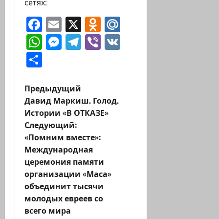
сетях:
Facebook
Email
X
Odnoklassniki
Mail.Ru
WhatsApp
Messenger
Telegram
Viber
VK
Отправить
Н
Предыдущий
Давид Маркиш. Голод.
а
Истории «В ОТКАЗЕ»
Следующий:
в
«Помним вместе»:
и
Международная
церемония памяти
г
организации «Маса»
объединит тысячи
а
молодых евреев со
ц
всего мира