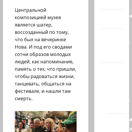
сегодня
Центральной
Литературн
композицией музея
гостиная
является шатер,
воссозданный по тому,
Марк
что был на вечеринке
Котлярский
Нова. И под его сводами
Телеграмм
сотни образов молодых
Канал
людей, как напоминание,
Наш мир
память о тех, что пришли,
— взгляд
чтобы радоваться жизни,
из
танцевать, общаться на
Израиля
фестивале, и нашли там
смерть.
Ближний
Восток
Геополит
Новост