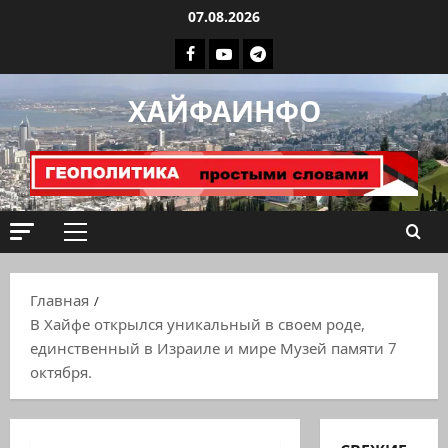
Перейти
07.08.2026
к
Facebook
Youtube
Телеграмм
содержимому
группа
ХАЙФАИНФО
ХАЙФАИНФО
Основное
меню
Главная
В Хайфе открылся уникальный в своем роде,
единственный в Израиле и мире Музей памяти 7
октября.