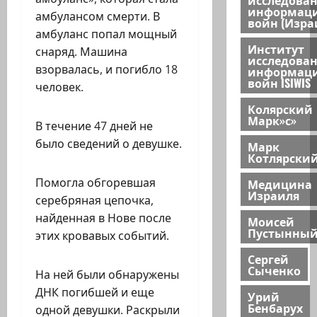
информац
амбулансом смерти. В
войн (Изра
амбуланс попал мощный
Институт
снаряд. Машина
исследова
взорвалась, и погибло 18
информац
войн ISIWIS
человек.
Колярский
Марк»с»
В течение 47 дней не
было сведений о девушке.
Марк
Котлярски
Помогла обгоревшая
Медицина
Израиля
серебряная цепочка,
найденная в Нове после
Моисей
Пустынны
этих кровавых событий.
Сергей
Сыченко
На ней были обнаружены
ДНК погибшей и еще
Урий
Бенбарух
одной девушки. Раскрыли