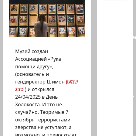
А, вот, и
хорошая
новость
«Смотрич
высокомерен
в…
Музей создан
В
Ассоциацией «Рука
Ормузском
помощи другу»,
проливе
(основатель и
иранцы
гендиректор Шимон
שמעון
обстреляли
סבג
) и открылся
очередное…
24/04/2025 в День
Холокоста. И это не
Есть
случайно. Творимые 7
такая
октября террористами
партия?
зверства не уступают, а
В
возможно, и превосходят