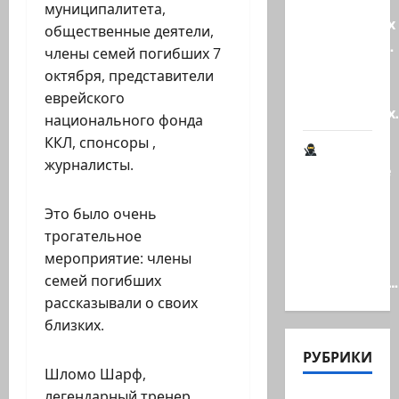
Клуб
муниципалитета,
гениальных
общественные деятели,
психопатов.
члены семей погибших 7
Наша
октября, представители
книга о
еврейского
странностях
национального фонда
ККЛ, спонсоры ,
журналисты.
Шпионские
страсти
Это было очень
В
трогательное
Ашкелоне
мероприятие: члены
— новое
семей погибших
шпионское…
рассказывали о своих
близких.
РУБРИКИ
Шломо Шарф,
легендарный тренер