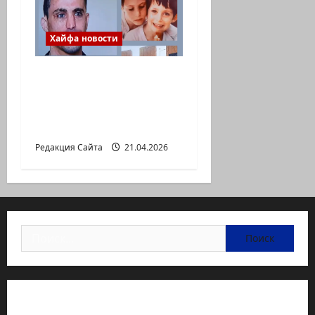
Хайфа новости
Так произошло во
время страшной
трагедии в ресторане
Максим в Хайфе…
Редакция Сайта
21.04.2026
Найти:
Статьи об медицине Израиля