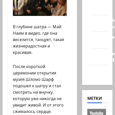
из
стран
Кибервой
Технологи
В глубине шатра — Май
Наим в видео, где она
Полемика
веселится, танцует, такая
на сайте
жизнерадостная и
красивая.
Редколеги
сайта 2025
После короткой
Хайфа
церемонии открытия
новости
музея Шломо Шарф
подошел к шатру и стал
смотреть на внучку,
МЕТКИ
которую уже никогда не
увидит живой. И от этого
сжималось сердце.
Youtube