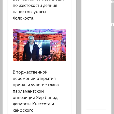
израильско
по жестокости деяния
политике
нацистов, ужасы
снова…
Холокоста.
Министерст
утвердило
113
миллионов
шекелей
для…
Вот, что
В торжественной
бывает,
церемонии открытия
когда
приняли участие глава
еврей
парламентской
случайно
оппозиции Яир Лапид,
въезжает
депутаты Кнессета и
в…
хайфского