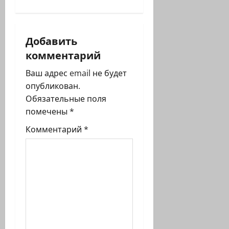
и
я
Добавить
комментарий
з
Ваш адрес email не будет
а
опубликован.
п
Обязательные поля
помечены
*
и
Комментарий
*
с
и