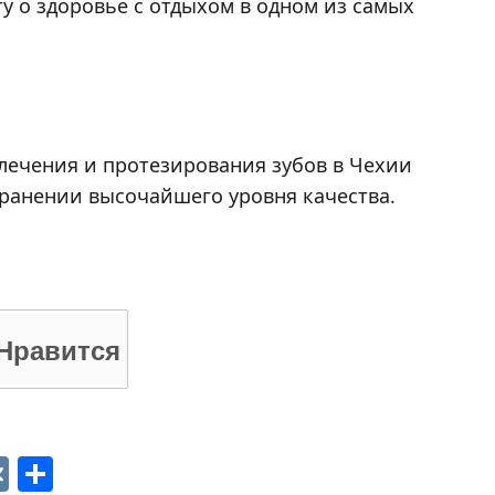
ту о здоровье с отдыхом в одном из самых
лечения и протезирования зубов в Чехии
хранении высочайшего уровня качества.
Нравится
p
ger
gram
ber
VK
Отправить