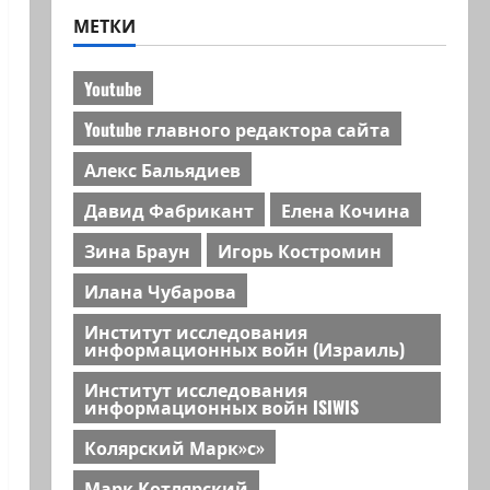
МЕТКИ
Youtube
Youtube главного редактора сайта
Алекс Бальядиев
Давид Фабрикант
Елена Кочина
Зина Браун
Игорь Костромин
Илана Чубарова
Институт исследования
информационных войн (Израиль)
Институт исследования
информационных войн ISIWIS
Колярский Марк»с»
Марк Котлярский