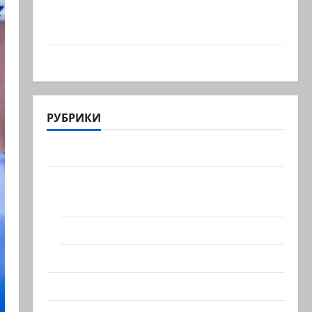
Беннет начинает и…? Лидер партии
«Вместе» Нафтали…
@markkot56 posted a video
РУБРИКИ
Актуально
Архив статей сайта
Новости на сайте (архив)
Новости Хайфы (архив)
Помним Холокост
Видео