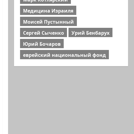
Медицина Израиля
Моисей Пустынный
Сергей Сыченко
Урий Бенбарух
Юрий Бочаров
еврейский национальный фонд