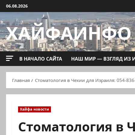
Перейти
06.08.2026
к
содержимому
ХАЙФАИНФО
В НАЧАЛО САЙТА
НАШ МИР — ВЗГЛЯД ИЗ 
Главная
Стоматология в Чехии для Израиля: 054-836
Хайфа новости
Стоматология в 