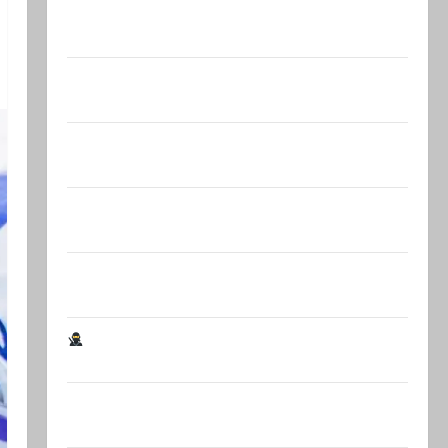
В Ормузском проливе иранцы
обстреляли очередное…
Есть такая партия? В израильской
политике снова…
Министерство утвердило 113
миллионов шекелей для…
Вот, что бывает, когда еврей случайно
въезжает в…
Клуб гениальных психопатов. Наша
книга о странностях…
Шпионские страсти В Ашкелоне —
новое шпионское…
Джей Ди Вэнс опровергает сообщения:
«Нетаниягу не…