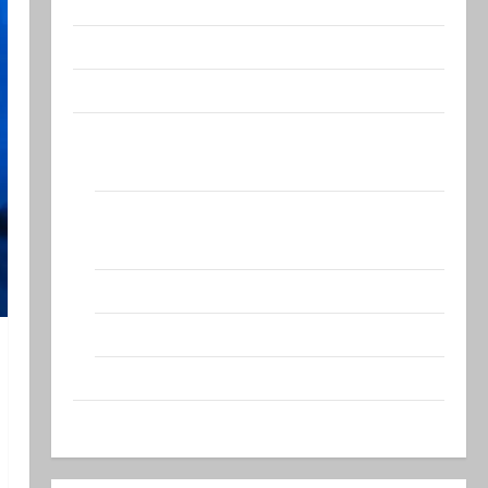
Израиль сегодня
Литературная гостиная
Марк Котлярский Телеграмм Канал
Наш мир — взгляд из Израиля
Ближний Восток
Геополитика
Новости из стран
Кибервойна Технология
Полемика на сайте
Редколегия сайта 2025
Хайфа новости