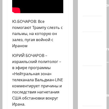
Средиземно
и…
А вам
Ю.БОЧАРОВ: Все
слабо?!
помогают Трампу слезть с
пальмы, на которую он
Началось
залез, пугая войной с
или
Ираном
продолжаетс
В Сирии
ЮРИЙ БОЧАРОВ –
произошёл…
израильский политолог –
в эфире программы
А, вот, и
«Нейтральная зона»
хорошая
телеканала Вальдман-LINE
новость
комментирует причины и
«Смотрич
последствия нагнетания
высокомерен
США обстановки вокруг
в…
Ирана.