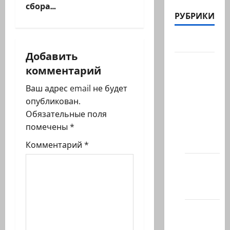
ц
сбора…
РУБРИКИ
и
Актуально
я
Добавить
Архив
комментарий
з
статей
сайта
Ваш адрес email не будет
а
опубликован.
Новости
п
Обязательные поля
на
помечены
*
сайте
и
(архив)
Комментарий
*
с
Новости
Хайфы
и
(архив)
Помним
Холокост