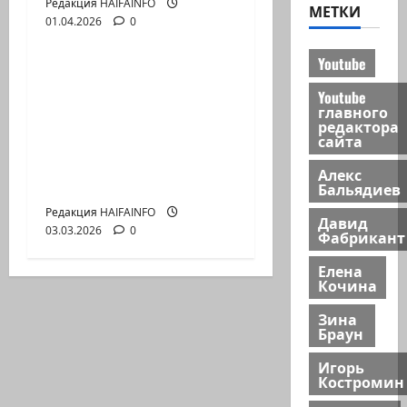
Редакция HAIFAINFO
МЕТКИ
01.04.2026
0
Видео
Youtube
Р.ИЩЕНКО: Действия
против Ирана Россия
Youtube
главного
и Китай
редактора
сайта
рассматривают как
прокси войну против
Алекс
себя
Бальядиев
Редакция HAIFAINFO
Давид
03.03.2026
0
Фабрикант
Елена
Кочина
Зина
Браун
Игорь
Костромин