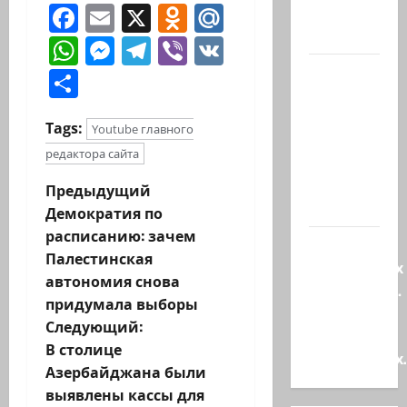
Facebook
Email
X
Odnoklassniki
Mail.Ru
шекелей
для…
WhatsApp
Messenger
Telegram
Viber
VK
Вот, что
Отправить
бывает,
когда
Tags:
Youtube главного
еврей
редактора сайта
случайно
въезжает
Н
Предыдущий
в…
Демократия по
а
расписанию: зачем
Клуб
Палестинская
в
гениальных
автономия снова
психопатов.
и
придумала выборы
Наша
Следующий:
книга о
г
В столице
странностях
Азербайджана были
а
выявлены кассы для