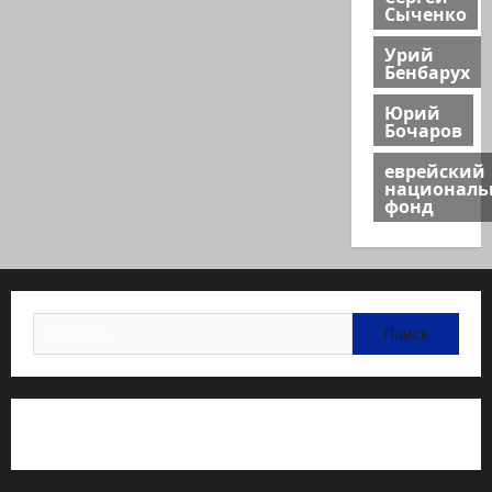
Сыченко
Урий
Бенбарух
Юрий
Бочаров
еврейский
национал
фонд
Найти:
Статьи об медицине Израиля