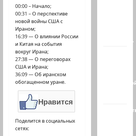
В
00:00 – Начало;
Ормузском
00:31 – О перспективе
проливе
новой войны США с
иранцы
Ираном;
обстреляли
16:39 — О влиянии России
очередное…
и Китая на события
вокруг Ирана;
Есть
27:38 — О переговорах
такая
США и Ирана;
партия?
36:09 — Об иранском
В
обогащенном уране.
израильско
политике
снова…
Нравится
Министерст
утвердило
Поделится в социальных
113
сетях:
миллионов