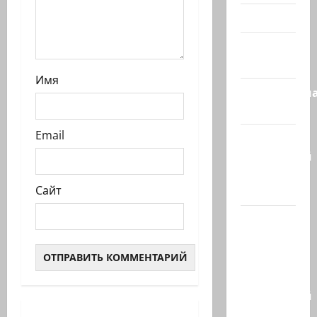
Видео
Израиль
сегодня
Имя
Литературн
гостиная
Email
Марк
Котлярский
Телеграмм
Сайт
Канал
Наш мир
— взгляд
из
Израиля
Ближний
Восток