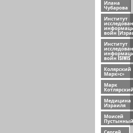
Илана
Чубарова
Институт
исследова
информац
войн (Изра
Институт
исследова
информац
войн ISIWIS
Колярский
Марк»с»
Марк
Котлярски
Медицина
Израиля
Моисей
Пустынны
Сергей