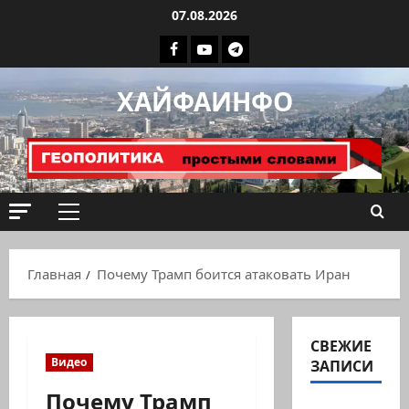
Перейти
07.08.2026
к
Facebook
Youtube
Телеграмм
содержимому
группа
ХАЙФАИНФО
ХАЙФАИНФО
Основное
меню
Главная
Почему Трамп боится атаковать Иран
СВЕЖИЕ
Видео
ЗАПИСИ
Почему Трамп