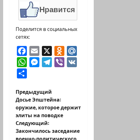
Нравится
Поделится в социальных
сетях:
Facebook
Email
X
Odnoklassniki
Mail.Ru
WhatsApp
Messenger
Telegram
Viber
VK
Отправить
Н
Предыдущий
Досье Эпштейна:
а
оружие, которое держит
элиты на поводке
в
Следующий:
и
Закончилось заседание
военно-политического