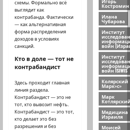
Игорь
схемы. Формально всё
Костромин
выглядит как
Илана
контрабанда. Фактически
Чубарова
— как альтернативная
Институт
форма распределения
исследова
доходов в условиях
информац
войн (Изра
санкций.
Институт
Кто в доле — тот не
исследова
контрабандист
информац
войн ISIWIS
Колярский
Здесь проходит главная
Марк»с»
линия раздела.
Марк
Контрабандист — это не
Котлярски
тот, кто вывозит нефть.
Медицина
Контрабандист — это тот,
Израиля
кто делает это без
разрешения и без
Моисей