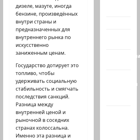
Помним
дизеле, мазуте, иногда
Холокост
бензине, произведённых
внутри страны и
Видео
предназначенных для
Израиль
внутреннего рынка по
сегодня
искусственно
заниженным ценам.
Литературн
гостиная
Государство дотирует это
топливо, чтобы
Марк
удерживать социальную
Котлярский
стабильность и смягчать
Телеграмм
последствия санкций.
Канал
Разница между
Наш мир
внутренней ценой и
— взгляд
рыночной в соседних
из
странах колоссальна.
Израиля
Именно эта разница и