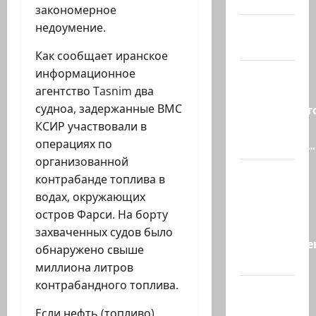
и…
закономерное
А вам
недоумение.
слабо?!
Как сообщает иранское
Началось
информационное
или
агентство Tasnim два
продолжаетс
судноа, задержанные ВМС
В Сирии
КСИР участвовали в
произошёл…
операциях по
организованной
А, вот, и
контрабанде топлива в
хорошая
водах, окружающих
новость
остров Фарси. На борту
«Смотрич
захваченных судов было
высокомерен
обнаружено свыше
в…
миллиона литров
контрабандного топлива.
В
Ормузском
Если нефть (топливо)