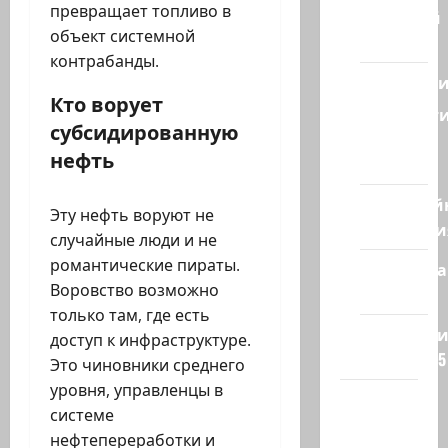
превращает топливо в
Ближний
объект системной
Восток
контрабанды.
Геополит
Кто ворует
Новост
субсидированную
из
нефть
стран
Кибервой
Эту нефть воруют не
Технологи
случайные люди и не
романтические пираты.
Полемика
Воровство возможно
на сайте
только там, где есть
Редколеги
доступ к инфраструктуре.
сайта 2025
Это чиновники среднего
уровня, управленцы в
Хайфа
системе
новости
нефтепереработки и