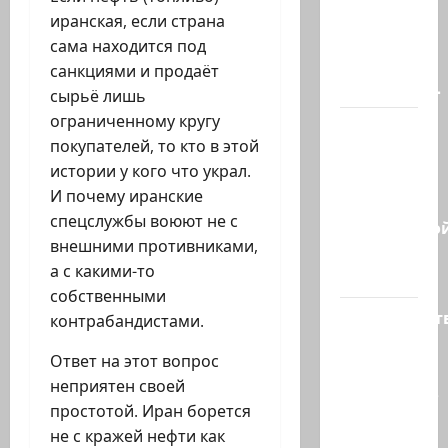
проливе
иранская, если страна
иранцы
сама находится под
обстреляли
санкциями и продаёт
очередное…
сырьё лишь
ограниченному кругу
Есть
покупателей, то кто в этой
такая
истории у кого что украл.
партия?
И почему иранские
В
спецслужбы воюют не с
израильско
внешними противниками,
политике
а с какими-то
снова…
собственными
Министерст
контрабандистами.
утвердило
Ответ на этот вопрос
113
неприятен своей
миллионов
простотой. Иран борется
шекелей
не с кражей нефти как
для…