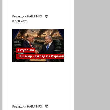
Израилю новый
выбор
Редакция HAIFAINFO
07.08.2026
Актуально
Наш мир - взгляд из Израиля
Вашингтонская
встреча, что в итоге:
война или мир,
выборы или
политический
расчет?
Редакция HAIFAINFO