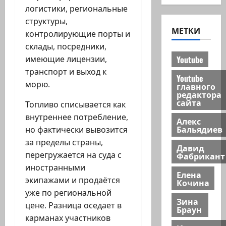
логистики, региональные
структуры,
МЕТКИ
контролирующие порты и
склады, посредники,
Youtube
имеющие лицензии,
транспорт и выход к
Youtube
морю.
главного
редактора
сайта
Топливо списывается как
внутреннее потребление,
Алекс
Бальядиев
но фактически вывозится
за пределы страны,
Давид
перегружается на суда с
Фабрикант
иностранными
Елена
экипажами и продаётся
Кочина
уже по региональной
Зина
цене. Разница оседает в
Браун
карманах участников