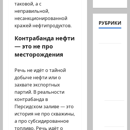
таковой, а с
неправильной,
несанкционированной
РУБРИКИ
кражей нефтипродуктов.
Контрабанда нефти
Актуально
— это не про
Архив
месторождения
статей
сайта
Речь не идёт о тайной
Новости
добыче нефти или о
на
захвате экспортных
сайте
партий. В реальности
(архив)
контрабанда в
Новости
Персидском заливе — это
Хайфы
история не про скважины,
(архив)
а про субсидированное
топливо. Речь идёт о