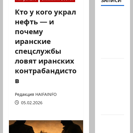
ЗАПИСИ
Кто у кого украл
ЦАХАЛ
нефть — и
опасается,
почему
что
десятки
иранские
активных
спецслужбы
иранских…
ловят иранских
В 2019-м
контрабандисто
Биньямину
в
Нетаниягу
не
хватило
Редакция HAIFAINFO
ровно
05.02.2026
одного…
Правые
без