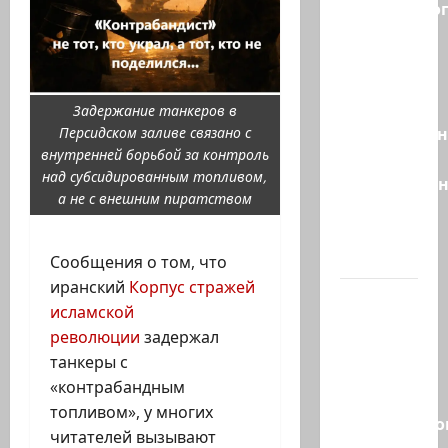
религиозно
диктата:
партия
Эрдана
и
Задержание танкеров в
Эдельштейн
Персидском заливе связано с
внутренней борьбой за контроль
даёт
над субсидированным топливом,
русскоязыч
а не с внешним пиратством
Израилю
новый
выбор
Сообщения о том, что
иранский
Корпус стражей
ВМС
исламской
Израиля
революции
задержал
проводят
танкеры с
массовые
«контрабандным
учения в
топливом», у многих
Средиземно
читателей вызывают