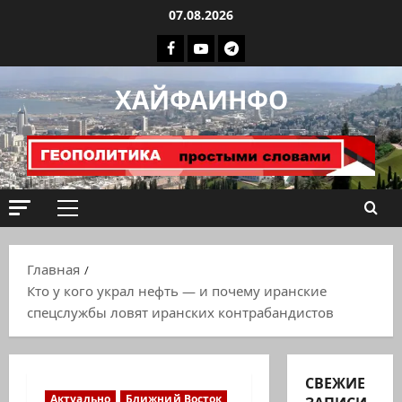
Перейти
07.08.2026
к
Facebook
Youtube
Телеграмм
содержимому
группа
ХАЙФАИНФО
ХАЙФАИНФО
Основное
меню
Главная
Кто у кого украл нефть — и почему иранские
спецслужбы ловят иранских контрабандистов
СВЕЖИЕ
Актуально
Ближний Восток