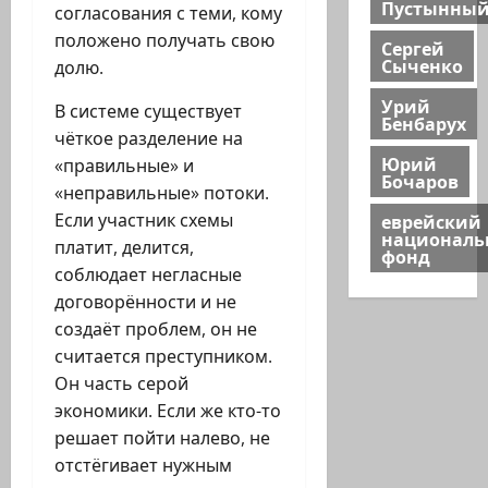
Пустынны
согласования с теми, кому
положено получать свою
Сергей
Сыченко
долю.
Урий
В системе существует
Бенбарух
чёткое разделение на
Юрий
«правильные» и
Бочаров
«неправильные» потоки.
еврейский
Если участник схемы
национал
платит, делится,
фонд
соблюдает негласные
договорённости и не
создаёт проблем, он не
считается преступником.
Он часть серой
экономики. Если же кто-то
решает пойти налево, не
отстёгивает нужным