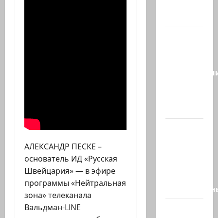
создают
новый…
Сегодня
отмечается
день
подкаблучн
Кто
таковой
-…
Голос
одинокого
АЛЕКСАНДР ПЕСКЕ –
в
основатель ИД «Русская
пустыне
Швейцария» — в эфире
Левый
программы «Нейтральная
общественн
зона» телеканала
Вальдман-LINE
Президент