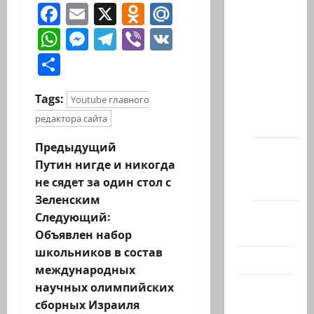
Facebook
Email
X
Odnoklassniki
Mail.Ru
Архив
статей
WhatsApp
Messenger
Telegram
Viber
VK
сайта
Отправить
Новости
на
Tags:
Youtube главного
сайте
редактора сайта
(архив)
Н
Предыдущий
Новости
Путин нигде и никогда
Хайфы
а
не сядет за один стол с
(архив)
Зеленским
в
Помним
Следующий:
Холокост
и
Объявлен набор
школьников в состав
Видео
г
международных
научных олимпийских
Израиль
а
сборных Израиля
сегодня