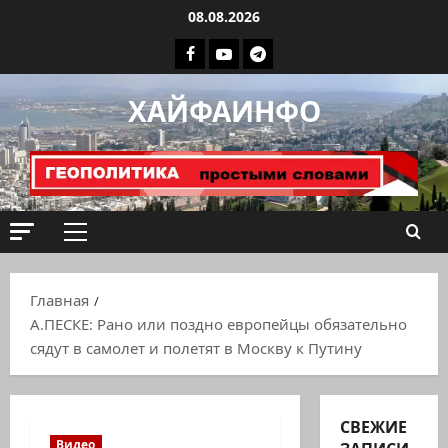
Перейти
08.08.2026
к
Facebook
Youtube
Телеграмм
содержимому
группа
ХАЙФАИНФО
ХАЙФАИНФО
Основное
меню
Главная
А.ПЕСКЕ: Рано или поздно европейцы обязательно
сядут в самолет и полетят в Москву к Путину
СВЕЖИЕ
Видео