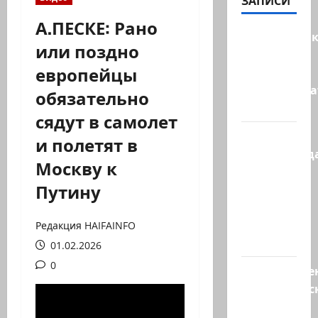
ЗАПИСИ
А.ПЕСКЕ: Рано
Макаронни
или поздно
рехнулись?
европейцы
Высший
администр
обязательно
суд…
сядут в самолет
Зини
и полетят в
предупрежда
Москву к
обещания
Путину
ХАМАСа
вредны
для
Редакция HAIFAINFO
нашего…
01.02.2026
0
Могуществе
мусульманс
страны