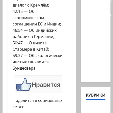
происходит,
диалог с Кремлём;
когда
42:15 — Об
палестинец
экономическом
приезжает
соглашении ЕС и Индии;
работать
46:54 — Об индийских
в…
рабочих в Германии;
Ожидается,
50:47 — О визите
что
Стармера в Китай;
Саудовская
59:37 — Об экологически
Аравия,
чистых танках для
Турция и
Бундесвера.
Пакистан…
Нравится
РУБРИКИ
Поделится в социальных
сетях:
Актуально