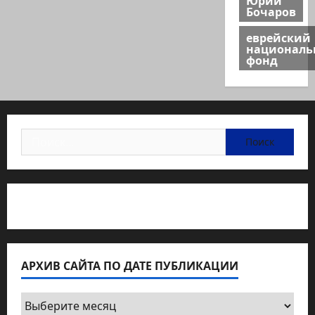
Бочаров
еврейский
национал
фонд
Найти:
Статьи об медицине Израиля
АРХИВ САЙТА ПО ДАТЕ ПУБЛИКАЦИИ
Архив