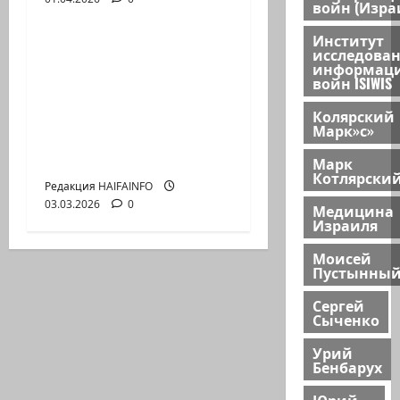
Видео
войн (Изра
Институт
Р.ИЩЕНКО: Действия
исследова
информац
против Ирана Россия
войн ISIWIS
и Китай
Колярский
рассматривают как
Марк»с»
прокси войну против
себя
Марк
Котлярски
Редакция HAIFAINFO
03.03.2026
0
Медицина
Израиля
Моисей
Пустынны
Сергей
Сыченко
Урий
Бенбарух
Юрий