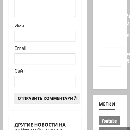
стран
Кибервой
Технологи
Имя
Полемика
на сайте
Email
Редколеги
сайта 2025
Сайт
Хайфа
новости
МЕТКИ
Youtube
ДРУГИЕ НОВОСТИ НА