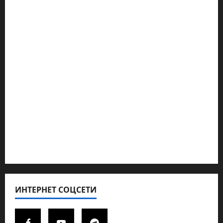
Наш мир — взгляд из Израиля
Ближний Восток
Геополитика
Новости из стран
Кибервойна Технология
Полемика на сайте
Редколегия сайта 2025
Хайфа новости
ИНТЕРНЕТ СОЦСЕТИ