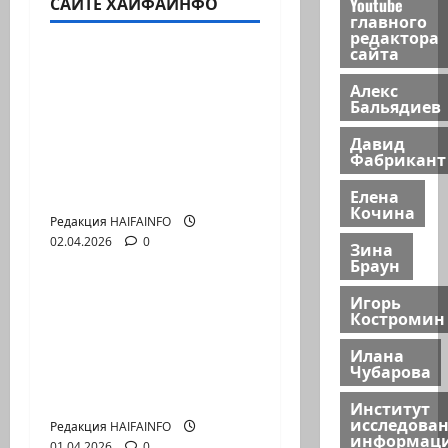
САЙТЕ ХАЙФАИНФО
Youtube
Видео
главного
редактора
сайта
Война и нефть очень
Алекс
дорогая паника: кто
Бальядиев
на самом деле
Давид
заработал на «25%
Фабрикант
потерь» в
Персидском Заливе?
Елена
Кочина
Редакция HAIFAINFO
02.04.2026
0
Зина
Видео
Браун
Почему Global Peace
Игорь
Костромин
Index искажает
реальную картину
Илана
Чубарова
войн и конфликтов в
мире
Институт
исследова
Редакция HAIFAINFO
информац
01.04.2026
0