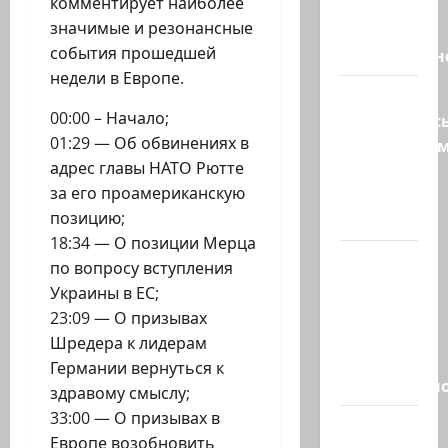
комментирует наиболее
Трамп о
значимые и резонансные
мире
события прошедшей
искусственн
недели в Европе.
Турция
00:00 – Начало;
возмутилас
01:29 — Об обвинениях в
нарушение
адрес главы НАТО Рютте
границ
за его проамериканскую
— в
позицию;
регионе…
18:34 — О позиции Мерца
Кара
по вопросу вступления
божья? 4
Украины в ЕС;
августа,
23:09 — О призывах
во время
Шредера к лидерам
матча
Германии вернуться к
региональн
здравому смыслу;
33:00 — О призывах в
Что
Европе возобновить