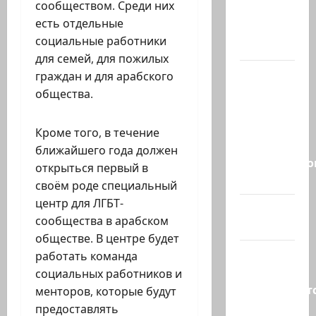
сообществом. Среди них
Израилю
есть отдельные
новый
социальные работники
выбор
для семей, для пожилых
ВМС
граждан и для арабского
Израиля
общества.
проводят
массовые
Кроме того, в течение
учения в
ближайшего года должен
Средиземно
открыться первый в
и…
своём роде специальный
центр для ЛГБТ-
А вам
сообщества в арабском
слабо?!
обществе. В центре будет
Началось
работать команда
или
социальных работников и
продолжаетс
менторов, которые будут
В Сирии
предоставлять