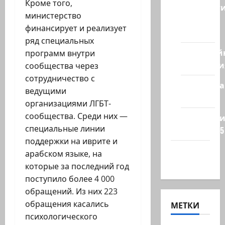
Кроме того,
Новост
министерство
из
финансирует и реализует
стран
ряд специальных
Кибервой
программ внутри
Технологи
сообщества через
сотрудничество с
Полемика
ведущими
на сайте
организациями ЛГБТ-
сообщества. Среди них —
Редколеги
специальные линии
сайта 2025
поддержки на иврите и
Хайфа
арабском языке, на
новости
которые за последний год
поступило более 4 000
обращений. Из них 223
обращения касались
МЕТКИ
психологического