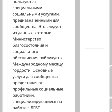
пользуются
В 2019-м
специальными
Биньямину
социальными услугами,
Нетаниягу
предназначенными для
не
сообщества. Это следует
хватило
из данных, которые
ровно
Министерство
одного…
благосостояния и
социального
Правые
обеспечения публикует к
без
Международному месяцу
религиозно
гордости. Основные
диктата:
услуги для сообщества
партия
предоставляют
Эрдана
профильные социальные
и
работники,
Эдельштейн
специализирующиеся на
даёт
работе с ЛГБТ-
русскоязыч