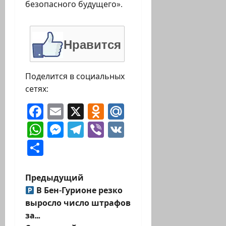
безопасного будущего».
Нравится
Поделится в социальных
сетях:
Facebook
Email
X
Odnoklassniki
Mail.Ru
WhatsApp
Messenger
Telegram
Viber
VK
Отправить
Н
Предыдущий
В Бен-Гурионе резко
а
выросло число штрафов
за…
в