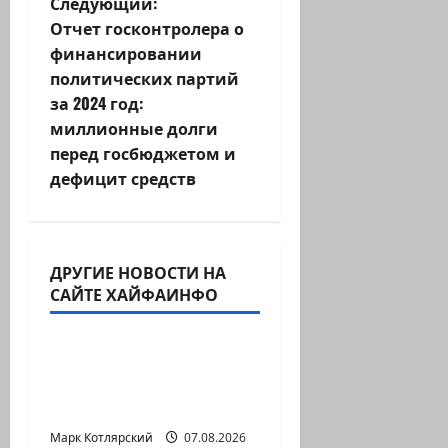
Следующий:
и
Отчет госконтролера о
финансировании
г
политических партий
за 2024 год:
а
миллионные долги
ц
перед госбюджетом и
дефицит средств
и
я
ДРУГИЕ НОВОСТИ НА
з
Израиль сегодня
САЙТЕ ХАЙФАИНФО
Марк Котлярский Телеграмм Канал
а
Продолжаем рубрику
п
психолога Елены
и
Киселевой:…
Марк Котлярский
Израиль сегодня
07.08.2026