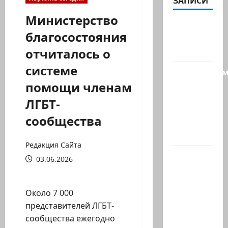
ЗАПИСИ
Министерство
@markkot56
благосостояния
posted a
отчиталось о
video
системе
Продолжае
помощи членам
рубрику
психолога
ЛГБТ-
Елены
сообщества
Киселевой:
…
Редакция Сайта
ЦАХАЛ
03.06.2026
опасается,
что
Около 7 000
десятки
представителей ЛГБТ-
активных
сообщества ежегодно
иранских…