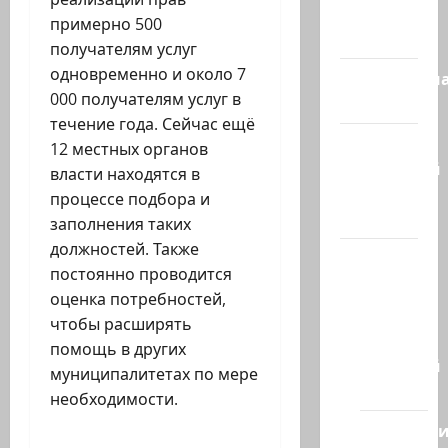
Израиль
примерно 500
сегодня
получателям услуг
одновременно и около 7
Литературн
000 получателям услуг в
гостиная
течение года. Сейчас ещё
Марк
12 местных органов
Котлярский
власти находятся в
Телеграмм
процессе подбора и
Канал
заполнения таких
должностей. Также
Наш мир
постоянно проводится
— взгляд
оценка потребностей,
из
чтобы расширять
Израиля
помощь в других
Ближний
муниципалитетах по мере
Восток
необходимости.
Геополит