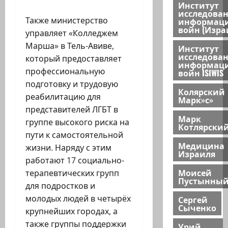
Институт
исследова
Также министерство
информац
войн (Изра
управляет «Колледжем
Марша» в Тель-Авиве,
Институт
исследова
который предоставляет
информац
профессиональную
войн ISIWIS
подготовку и трудовую
Колярский
реабилитацию для
Марк»с»
представителей ЛГБТ в
Марк
группе высокого риска на
Котлярски
пути к самостоятельной
Медицина
жизни. Наряду с этим
Израиля
работают 17 социально-
Моисей
терапевтических групп
Пустынны
для подростков и
молодых людей в четырёх
Сергей
Сыченко
крупнейших городах, а
также группы поддержки
Урий