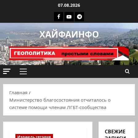
Перейти
07.08.2026
к
Facebook
Youtube
Телеграмм
содержимому
группа
ХАЙФАИНФО
ХАЙФАИНФО
Основное
меню
Главная
Министерство благосостояния отчиталось о
системе помощи членам ЛГБТ-сообщества
СВЕЖИЕ
Израиль сегодня