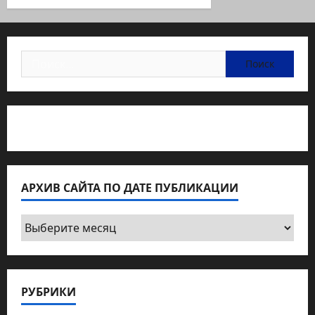
Найти:
Статьи об медицине Израиля
АРХИВ САЙТА ПО ДАТЕ ПУБЛИКАЦИИ
Архив
сайта
по
дате
РУБРИКИ
публикации