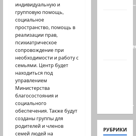
произошёл…
индивидуальную и
групповую помощь,
А, вот, и
социальное
хорошая
пространство, помощь в
новость
реализации прав,
«Смотрич
психиатрическое
высокомерен
сопровождение при
в…
необходимости и работу с
семьями. Центр будет
В
находиться под
Ормузском
управлением
проливе
Министерства
иранцы
благосостояния и
обстреляли
социального
очередное…
обеспечения. Также будут
созданы группы для
родителей и членов
РУБРИКИ
семей людей на