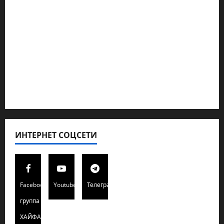
Новости из стран
Кибервойна Технология
Полемика на сайте
Редколегия сайта 2025
Хайфа новости
ИНТЕРНЕТ СОЦСЕТИ
Facebook
Youtube
Телеграмм
группа
ХАЙФАИНФО