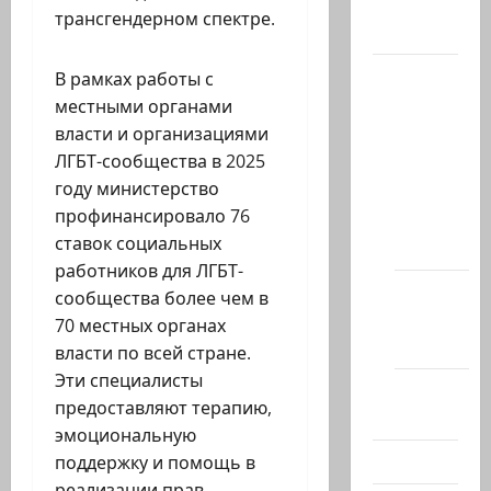
трансгендерном спектре.
Актуально
Архив
В рамках работы с
статей
местными органами
сайта
власти и организациями
ЛГБТ-сообщества в 2025
Новости
году министерство
на
профинансировало 76
сайте
ставок социальных
(архив)
работников для ЛГБТ-
Новости
сообщества более чем в
Хайфы
70 местных органах
(архив)
власти по всей стране.
Эти специалисты
Помним
предоставляют терапию,
Холокост
эмоциональную
Видео
поддержку и помощь в
реализации прав