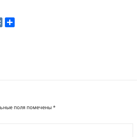
p
ger
gram
ber
VK
Отправить
льные поля помечены
*