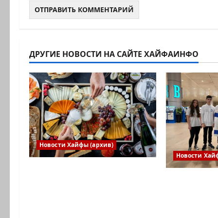
ДРУГИЕ НОВОСТИ НА САЙТЕ ХАЙФАИНФО
Новости Хайфы (архив)
Новости Хай
Есть установка весело
Израильск
встретить Новый год» или
впервые п
«Реальность, данная нам в
в Междуна
ощущениях». Коммуникат
юниорской