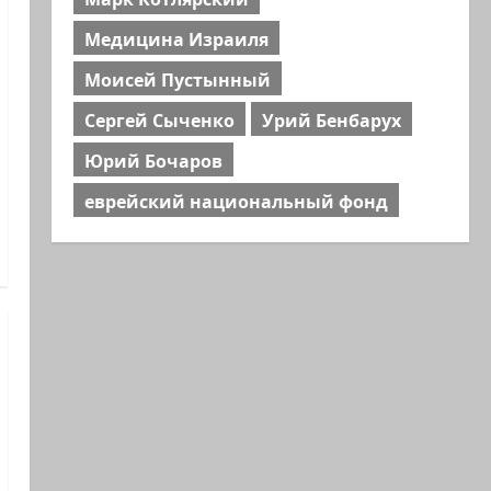
Медицина Израиля
Моисей Пустынный
Сергей Сыченко
Урий Бенбарух
Юрий Бочаров
еврейский национальный фонд