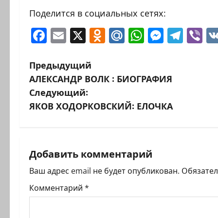
Поделится в социальных сетях:
Facebook
Email
X
Odnoklassniki
Mail.Ru
WhatsAp
Messen
Tele
Vi
Н
Предыдущий
АЛЕКСАНДР ВОЛК : БИОГРАФИЯ
а
Следующий:
в
ЯКОВ ХОДОРКОВСКИЙ: ЕЛОЧКА
и
г
Добавить комментарий
а
Ваш адрес email не будет опубликован.
Обязате
ц
Комментарий
*
и