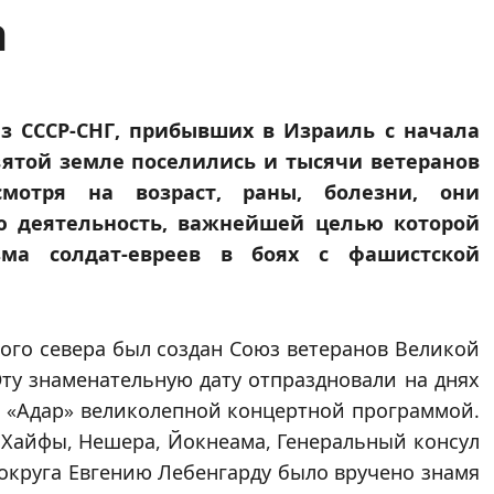
а
з СССР-СНГ, прибывших в Израиль с начала
вятой земле поселились и тысячи ветеранов
мотря на возраст, раны, болезни, они
ю деятельность, важнейшей целью которой
зма солдат-евреев в боях с фашистской
кого севера был создан Союз ветеранов Великой
ту знаменательную дату отпраздновали на днях
ы «Адар» великолепной концертной программой.
 Хайфы, Нешера, Йокнеама, Генеральный консул
округа Евгению Лебенгарду было вручено знамя