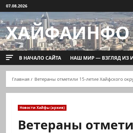
Перейти
07.08.2026
к
содержимому
ХАЙФАИНФО
В НАЧАЛО САЙТА
НАШ МИР — ВЗГЛЯД ИЗ 
Главная
Ветераны отметили 15-летие Хайфского окр
Новости Хайфы (архив)
Ветераны отмети