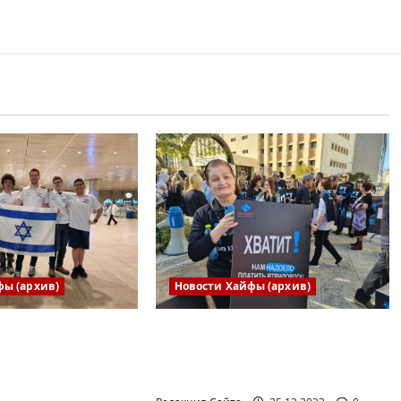
фы (архив)
Новости Хайфы (архив)
ая сборная
В Хайфе прошла
риняла участие
демонстрация против
родной
дороговизны жизни
 научной