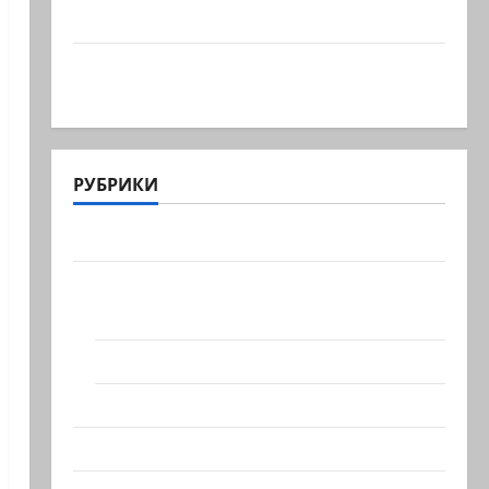
сил, один из самых…
Ливан разочарован нерасширенными
пилотными…
РУБРИКИ
Актуально
Архив статей сайта
Новости на сайте (архив)
Новости Хайфы (архив)
Помним Холокост
Видео