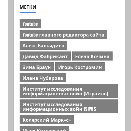
МЕТКИ
Youtube
Youtube главного редактора сайта
Алекс Бальядиев
Давид Фабрикант
Елена Кочина
Зина Браун
Игорь Костромин
Илана Чубарова
Институт исследования
информационных войн (Израиль)
Институт исследования
информационных войн ISIWIS
Колярский Марк»с»
Марк Котлярский