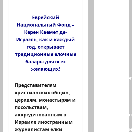
В 2019-м
Биньямину
Еврейский
Нетаниягу
Национальный Фонд –
не
Керен Каемет де-
хватило
Исраэль, как и каждый
ровно
год, открывает
одного…
традиционные елочные
базары для всех
Правые
желающих!
без
религиозно
диктата:
Представителям
партия
христианских общин,
Эрдана
церквям, монастырям и
и
посольствам,
Эдельштейн
аккредитованным в
даёт
Израиле иностранным
русскоязыч
журналистам елки