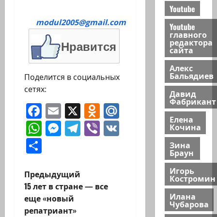
Youtube
modul2005@gmail.com
Youtube
главного
редактора
Нравится
сайта
Алекс
Бальядиев
Поделится в социальных
сетях:
Давид
Фабрикант
Facebook
Email
X
Odnoklassniki
Mail.Ru
Елена
WhatsApp
Messenger
Telegram
Viber
VK
Кочина
Отправить
Зина
Браун
Игорь
Н
Предыдущий
Костромин
15 лет в стране — все
а
Илана
еще «новый
Чубарова
репатриант»