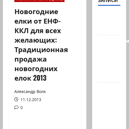
ЗАПИСИ
Новогодние
@markkot56
елки от ЕНФ-
posted a
ККЛ для всех
video
желающих:
Продолжае
Традиционная
рубрику
психолога
продажа
Елены
новогодних
Киселевой:
елок 2013
…
ЦАХАЛ
Александр Волк
опасается,
11.12.2013
что
0
десятки
активных
иранских…