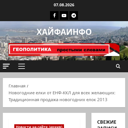
Перейти
07.08.2026
к
Facebook
Youtube
Телеграмм
содержимому
группа
ХАЙФАИНФО
ХАЙФАИНФО
Основное
меню
Главная
Новогодние елки от ЕНФ-ККЛ для всех желающих:
Традиционная продажа новогодних елок 2013
СВЕЖИЕ
Новости на сайте (архив)