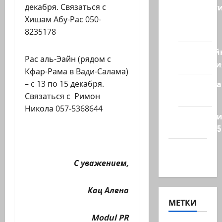
Новост
декабря. Связаться с
из
Хишам Абу-Рас 050-
стран
8235178
Кибервой
Рас аль-Эайн (рядом с
Технологи
Кфар-Рама в Вади-Салама)
Полемика
– с 13 по 15 декабря.
на сайте
Связаться с Римон
Никола 057-5368644
Редколеги
сайта 2025
Хайфа
новости
С уважением,
Кац Алена
МЕТКИ
Modul
PR