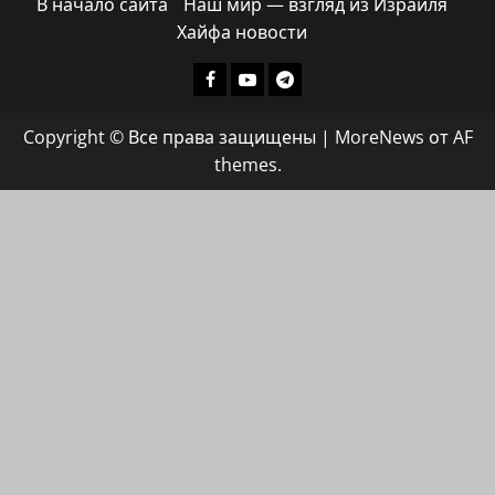
В начало сайта
Наш мир — взгляд из Израиля
Хайфа новости
Facebook
Youtube
Телеграмм
группа
Copyright © Все права защищены
|
MoreNews
от AF
ХАЙФАИНФО
themes.