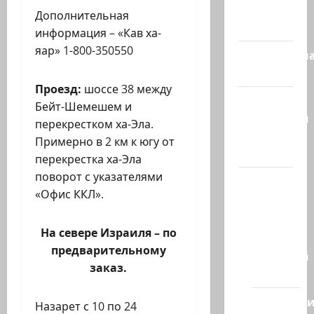
Израиль
Дополнительная
сегодня
информация – «Кав ха-
яар» 1-800-350550
Литературн
гостиная
Проезд:
шоссе 38 между
Марк
Бейт-Шемешем и
Котлярский
перекрестком ха-Эла.
Телеграмм
Примерно в 2 км к югу от
Канал
перекрестка ха-Эла
поворот с указателями
Наш мир
«Офис ККЛ».
— взгляд
из
На севере Израиля – по
Израиля
предварительному
Ближний
заказ.
Восток
Геополит
Назарет с 10 по 24