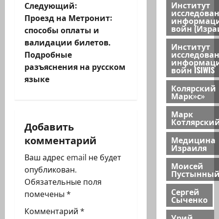
в
Институт
Следующий:
исследова
и
Проезд на Метронит:
информац
войн (Изра
способы оплаты и
г
валидации билетов.
Институт
исследова
Подробные
а
информац
разъяснения на русском
войн ISIWIS
ц
языке
Колярский
Марк»с»
и
Марк
я
Котлярски
Добавить
комментарий
Медицина
з
Израиля
Ваш адрес email не будет
а
Моисей
опубликован.
Пустынны
п
Обязательные поля
Сергей
помечены
*
Сыченко
и
Комментарий
*
Урий