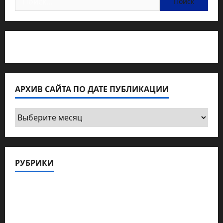
Статьи об медицине Израиля
АРХИВ САЙТА ПО ДАТЕ ПУБЛИКАЦИИ
Архив
сайта
по
дате
РУБРИКИ
публикации
Актуально
Архив статей сайта