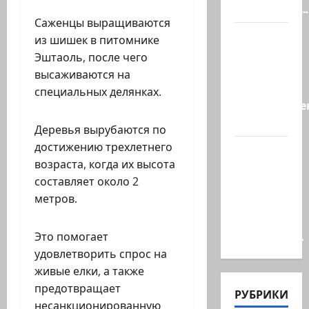
произошёл…
Саженцы выращиваются
А, вот, и
из шишек в питомнике
хорошая
Эштаоль, после чего
новость
высаживаются на
«Смотрич
специальных делянках.
высокомерен
в…
Деревья вырубаются по
достижению трехлетнего
В
возраста, когда их высота
Ормузском
составляет около 2
проливе
метров.
иранцы
обстреляли
очередное…
Это помогает
удовлетворить спрос на
живые елки, а также
предотвращает
РУБРИКИ
несанкционированную