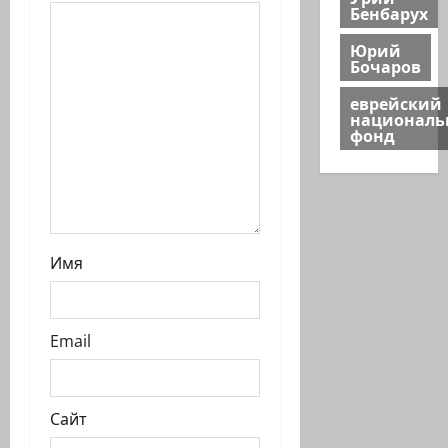
с
Бенбарух
и
Юрий
Бочаров
еврейский
национал
фонд
Имя
Email
Сайт