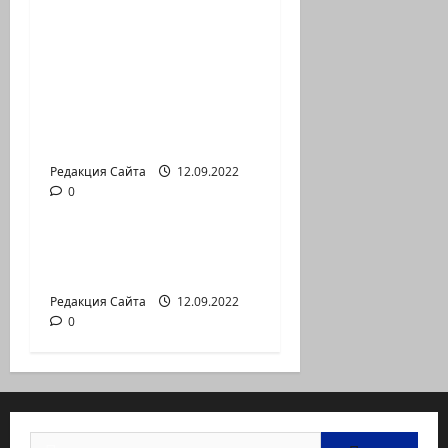
Новый сериал Амита
Коэна и Рона Лешема
— коммуникат
аг.Партизан
Входящие
Редакция Сайта
12.09.2022
0
Новости на сайте (архив)
Неизбежность пути
перемен
Редакция Сайта
12.09.2022
0
Найти: