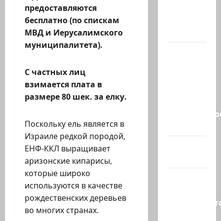
Израилю
предоставляются
новый
бесплатно (по спискам
выбор
МВД и Иерусалимского
муниципалитета).
ВМС
Израиля
С частных лиц
проводят
взимается плата в
массовые
размере 80 шек. за елку.
учения в
Средиземно
Поскольку ель является в
и…
Израиле редкой породой,
А вам
ЕНФ-ККЛ выращивает
слабо?!
аризонские кипарисы,
которые широко
Началось
используются в качестве
или
рождественских деревьев
продолжаетс
во многих странах.
В Сирии