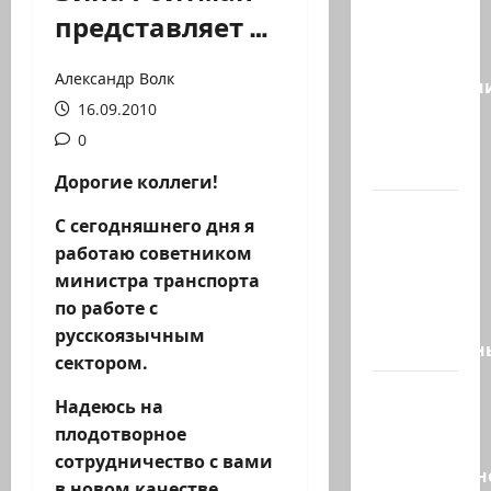
Сегодня
представляет …
отмечается
день
Александр Волк
подкаблучн
16.09.2010
Кто
таковой
0
-…
Дорогие коллеги!
Голос
С сегодняшнего дня я
одинокого
работаю советником
в
министра транспорта
пустыне
по работе с
Левый
русскоязычным
общественн
сектором.
Президент
Надеюсь на
Трамп о
плодотворное
мире
сотрудничество с вами
искусственн
в новом качестве.