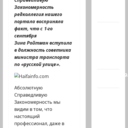
Справедливую
приезжает
Закономерность
работать
редколлегия нашего
в…
портала восприняла
Ожидается,
факт, что с 1-го
что
сентября
Саудовская
Зина Ройтман вступила
Аравия,
в должность советника
Турция и
министра транспорта
Пакистан…
по «русской улице».
Заботливый
котяра…
Абсолютную
Мордехай
Справедливую
Давид,
Закономерность мы
сторонник
видим в том, что
правых
настоящий
сил,
профессионал, даже в