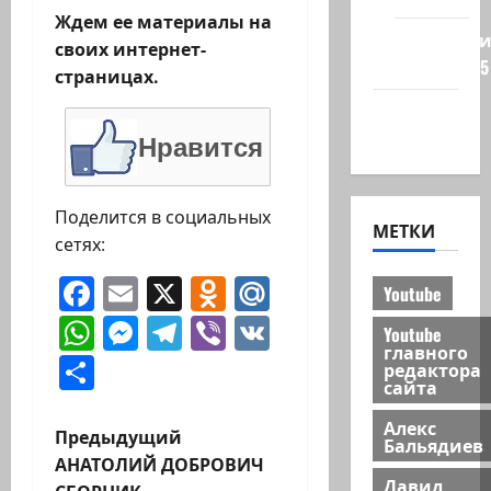
Ждем ее материалы на
Редколеги
своих интернет-
сайта 2025
страницах.
Хайфа
новости
Нравится
Поделится в социальных
МЕТКИ
сетях:
Facebook
Email
X
Odnoklassniki
Mail.Ru
Youtube
WhatsApp
Messenger
Telegram
Viber
VK
Youtube
главного
Отправить
редактора
сайта
Алекс
Н
Предыдущий
Бальядиев
АНАТОЛИЙ ДОБРОВИЧ
а
Давид
СБОРНИК