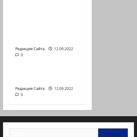
Новый сериал Амита
Коэна и Рона Лешема
— коммуникат
аг.Партизан
Входящие
Редакция Сайта
12.09.2022
0
Новости на сайте (архив)
Неизбежность пути
перемен
Редакция Сайта
12.09.2022
0
Найти: