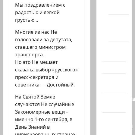
сайте
Мы поздравлением с
(архив)
радостью и легкой
грустью…
Новости
Хайфы
Многие из нас Не
(архив)
голосовали за депутата,
ставшего министром
Помним
транспорта.
Холокост
Но это Не мешает
Видео
сказать: выбор «русского»
пресс-секретаря и
Израиль
советника — Достойный.
сегодня
На Святой Земле
Литературн
случаются Не случайные
гостиная
Закономерные вещи –
Марк
именно 1-го сентября, в
Котлярский
День Знаний в
Телеграмм
цивилизованных странах,