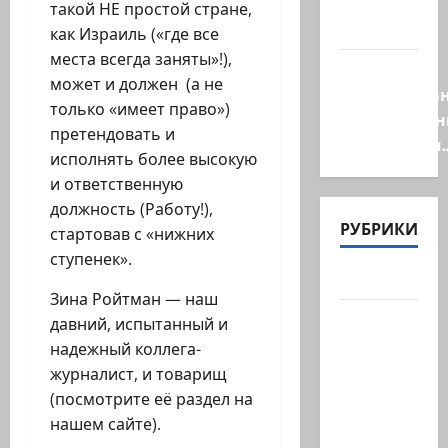
один из
такой НЕ простой стране,
самых…
как Израиль («где все
места всегда заняты»!),
Ливан
может и должен (а не
разочарова
только «имеет право»)
нерасшире
претендовать и
пилотными
исполнять более высокую
и ответственную
должность (Работу!),
РУБРИКИ
стартовав с «нижних
ступенек».
Актуально
Зина Ройтман — наш
Архив
давний, испытанный и
статей
надежный коллега-
сайта
журналист, и товарищ
(посмотрите её раздел на
Новости
нашем сайте).
на