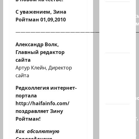
Турция
С уважением,
Зина
возмутилас
Ройтман 01,09,2010
нарушение
границ
————————————————————————
— в
Александр Волк,
регионе…
Главный редактор
Кара
сайта
божья? 4
Артур Клейн, Директор
августа,
сайта
во время
Редколлегия интернет-
матча
портала
региональн
http://haifainfo.com/
Что
поздравляет Зину
происходит,
Ройтман!
когда
Как абсолютную
палестинец