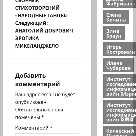
Фабрикант
СТИХОТВОРЕНИЙ
в
Елена
«НАРОДНЫЕ ТАНЦЫ»
Кочина
и
Следующий:
АНАТОЛИЙ ДОБРОВИЧ
Зина
г
Браун
ЭРОТИКА
МИКЕЛАНДЖЕЛО
Игорь
а
Костромин
ц
Илана
Чубарова
и
Добавить
Институт
комментарий
исследова
я
информац
войн (Изра
Ваш адрес email не будет
з
опубликован.
Институт
исследова
Обязательные поля
а
информац
помечены
*
войн ISIWIS
п
Комментарий
*
Колярский
Марк»с»