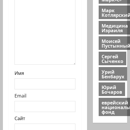
и
Марк
с
Котлярски
и
Медицина
Израиля
Моисей
Пустынны
Сергей
Сыченко
Урий
Имя
Бенбарух
Юрий
Бочаров
Email
еврейский
национал
фонд
Сайт