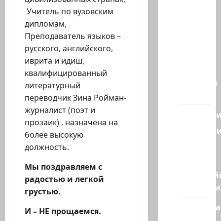
Канал
Учитель по вузовским
дипломам,
Наш мир
Преподаватель языков –
— взгляд
русского, английского,
из
иврита и идиш,
Израиля
квалифицированный
Ближний
литературный
Восток
переводчик Зина Ройман-
журналист (поэт и
Геополит
прозаик) , назначена на
Новост
более высокую
из
должность.
стран
Мы поздравляем с
Кибервой
радостью и легкой
Технологи
грустью.
Полемика
И – НЕ прощаемся.
на сайте