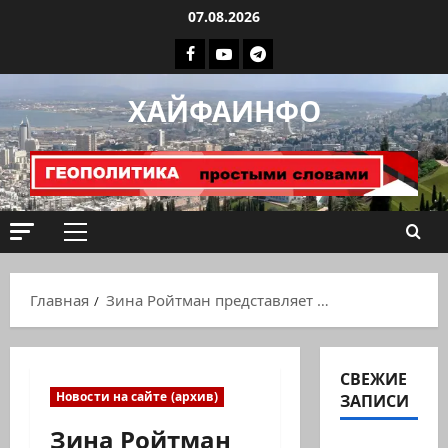
Перейти
07.08.2026
к
Facebook
Youtube
Телеграмм
содержимому
группа
ХАЙФАИНФО
ХАЙФАИНФО
Основное
меню
Главная
Зина Ройтман представляет …
СВЕЖИЕ
Новости на сайте (архив)
ЗАПИСИ
Зина Ройтман