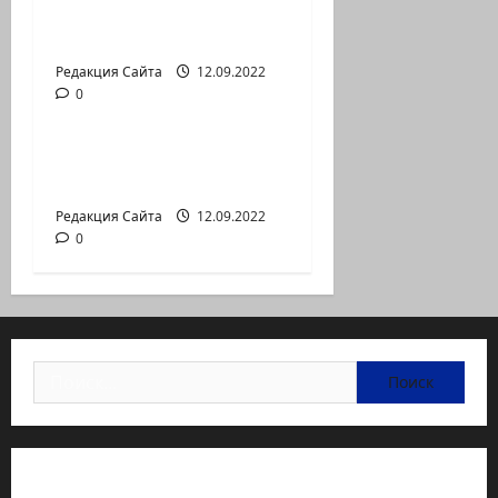
аг.Партизан
Входящие
Редакция Сайта
12.09.2022
0
Новости на сайте (архив)
Неизбежность пути
перемен
Редакция Сайта
12.09.2022
0
Найти:
Статьи об медицине Израиля