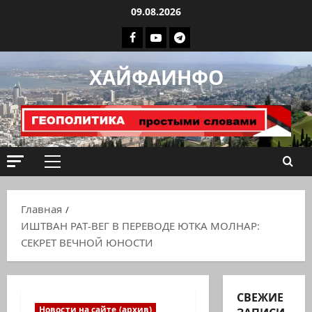
Перейти
09.08.2026
к
Facebook
Youtube
Телеграмм
содержимому
группа
ХАЙФАИНФО
ХАЙФАИНФО
Основное
меню
Главная
ИШТВАН РАТ-ВЕГ В ПЕРЕВОДЕ ЮТКА МОЛНАР:
СЕКРЕТ ВЕЧНОЙ ЮНОСТИ
СВЕЖИЕ
Новости на сайте (архив)