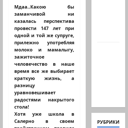
которого
Мдаа..Какою бы
не видно
заманчивой ни
в
казалась перспектива
заголовках
провести 147 лет при
Когда в
одной и той же супруге,
мире…
прилежно употребляя
Часть 2-я
молоко и мамалыгу,
6.
зажиточное
Сегодня
человечество в наше
вечером
время все же выбирает
они
краткую жизнь, а
проводят
разницу
Йоава
уравновешивает
через…
радостями накрытого
стола!
Хотя уже школа в
Салерно в своем
РУБРИКИ