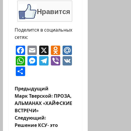
Нравится
Поделится в социальных
сетях:
Facebook
Email
X
Odnoklassniki
Mail.Ru
WhatsApp
Messenger
Telegram
Viber
VK
Отправить
Н
Предыдущий
Марк Тверской: ПРОЗА,
а
АЛЬМАНАХ «ХАЙФСКИЕ
ВСТРЕЧИ»
в
Следующий:
и
Решение КСУ- это