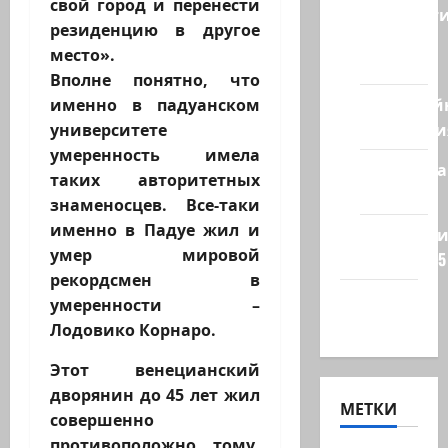
свой город и перенести
Новост
резиденцию в другое
из
место».
стран
Вполне понятно, что
Кибервой
именно в падуанском
Технологи
университете
умеренность имела
Полемика
таких авторитетных
на сайте
знаменосцев. Все-таки
именно в Падуе жил и
Редколеги
умер мировой
сайта 2025
рекордсмен в
Хайфа
умеренности –
новости
Лодовико Корнаро.
Этот венецианский
дворянин до 45 лет жил
МЕТКИ
совершенно
противоположно тому,