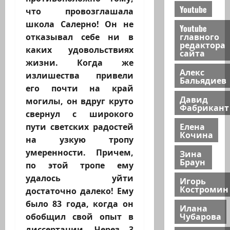
Youtube
что провозглашала
школа Салерно! Он не
Youtube
главного
отказывал себе ни в
редактора
каких удовольствиях
сайта
жизни. Когда же
Алекс
излишества привели
Бальядиев
его почти на край
Давид
могилы, он вдруг круто
Фабрикант
свернул с широкого
Елена
пути светских радостей
Кочина
на узкую тропу
умеренности. Причем,
Зина
Браун
по этой тропе ему
удалось уйти
Игорь
Костромин
достаточно далеко! Ему
было 83 года, когда он
Илана
Чубарова
обобщил свой опыт в
диссертации. Через 3