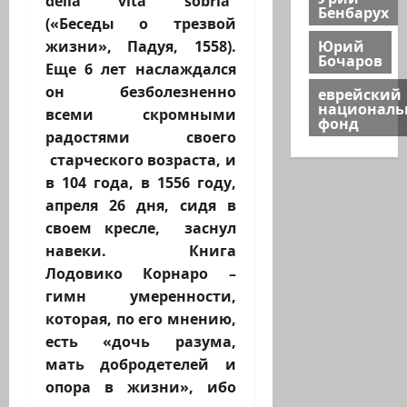
della vita sobria”
Бенбарух
(«Беседы о трезвой
Юрий
жизни», Падуя, 1558).
Бочаров
Еще 6 лет наслаждался
он безболезненно
еврейский
национал
всеми скромными
фонд
радостями своего
старческого возраста, и
в 104 года, в 1556 году,
апреля 26 дня, сидя в
своем кресле, заснул
навеки. Книга
Лодовико Корнаро –
гимн умеренности,
которая, по его мнению,
есть «дочь разума,
мать добродетелей и
опора в жизни», ибо