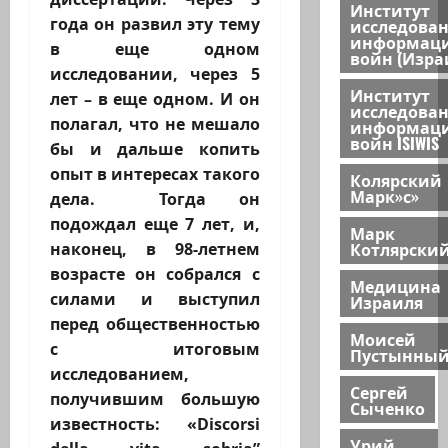
Институт
года он развил эту тему
исследова
информац
в еще одном
войн (Изра
исследовании, через 5
Институт
лет – в еще одном. И он
исследова
полагал, что не мешало
информац
войн ISIWIS
бы и дальше копить
опыт в интересах такого
Колярский
Марк»с»
дела. Тогда он
подождал еще 7 лет, и,
Марк
Котлярски
наконец, в 98-летнем
возрасте он собрался с
Медицина
силами и выступил
Израиля
перед общественностью
Моисей
с итоговым
Пустынны
исследованием,
Сергей
получившим большую
Сыченко
известность: «Discorsi
Урий