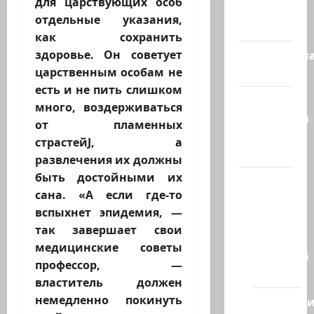
для царствующих особ
Израиль
отдельные указания,
сегодня
как сохранить
Литературн
здоровье. Он советует
гостиная
царственным особам не
есть и не пить слишком
Марк
много, воздерживаться
Котлярский
от пламенных
Телеграмм
страстейJ, а
Канал
развлечения их должны
быть достойными их
Наш мир
сана. «А если где-то
— взгляд
вспыхнет эпидемия, —
из
так завершает свои
Израиля
медицинские советы
Ближний
профессор, —
Восток
властитель должен
немедленно покинуть
Геополит