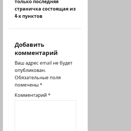
только последняя
г
страничка состоящая из
4-х пунктов
а
ц
и
Добавить
комментарий
я
Ваш адрес email не будет
з
опубликован.
Обязательные поля
а
помечены
*
п
Комментарий
*
и
с