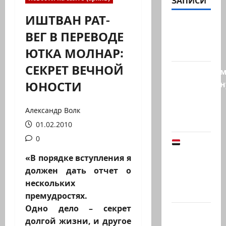
ЗАПИСИ
ИШТВАН РАТ-
@markkot56
ВЕГ В ПЕРЕВОДЕ
posted a
ЮТКА МОЛНАР:
video
СЕКРЕТ ВЕЧНОЙ
Продолжае
ЮНОСТИ
традиционн
рубрику
психолога
Александр Волк
Елены…
01.02.2010
0
Йемен
снова на
«В порядке вступления я
пороге
должен дать отчет о
большой
нескольких
войны:…
премудростях.
Одно дело – секрет
Что
долгой жизни, и другое
покупать,