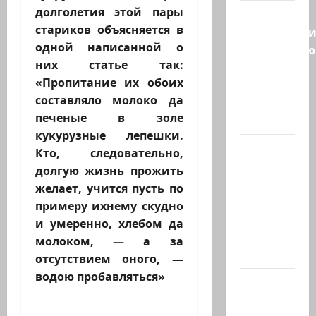
долголетия этой пары
С
стариков объясняется в
удовольств
одной написанной о
рекомендую
них статье так:
канал
«Пропитание их обоих
Марии
составляло молоко да
Волох —
печеные в золе
…
кукурузные лепешки.
Вице-
Кто, следовательно,
президент
долгую жизнь прожить
США
желает, учится пусть по
Дж.Д.Вэнс
примеру ихнему скудно
обо всей
и умеренно, хлебом да
ситуации
молоком, — а за
с…
отсутствием оного, —
водою пробавляться»
Абу-
Даби,