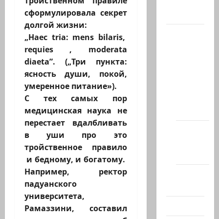
тройственном правиле
сформулировала секрет
Актуально
долгой жизни:
Архив
„Haec tria: mens bilaris,
статей
requies , moderata
сайта
diaeta”. („Три пункта:
Новости
ясность души, покой,
на
умеренное питание»).
сайте
С тех самых пор
(архив)
медицинская наука не
перестает вдалбливать
Новости
в уши про это
Хайфы
тройственное правило
(архив)
и бедному, и богатому.
Например, ректор
Помним
падуанского
Холокост
университета,
Видео
Рамаззини, составил