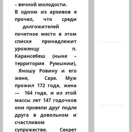
– вечной молодости.
когда
В одном из архивов я
продавать
прочел, что среди
и к чему
долгожителей
готовиться:
почетное место в этом
…
списке принадлежит
Президент
уроженцу п.
Ирана —
Карансебеш (ныне –
КСИРу:
территория Румынии),
«Зачем
Яношу Ровину и его
война с
жене, Саре. Муж
США,
прожил 172 года, жена
когда
— 164 года, и из этой
мы…
массы лет 147 годочков
они провели друг подле
Козел,
друга в довольном и
козел, а
счастливом
умный…
супружестве. Секрет