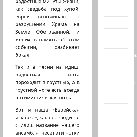
радостные минуты жизни,
Помним
как свадьба под хупой,
Холокост
евреи вспоминают о
Видео
разрушении Храма на
Земле Обетованной, и
Израиль
жених, в память об этом
сегодня
событии, разбивает
Литературн
бокал.
гостиная
Так и в песни на идиш,
Марк
радостная нота
Котлярский
переходит в грустную, а в
Телеграмм
грустной ноте есть всегда
Канал
оптимистическая нотка.
Наш мир
Вот и наша «Еврейская
— взгляд
искорка», как переводится
из
с идиш название нашего
Израиля
ансамбля, несет эти нотки