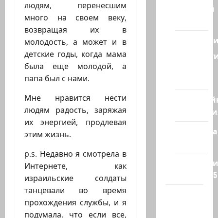
людям, перенесшим
Ближний
много на своем веку,
Восток
возвращая их в
Геополит
молодость, а может и в
детские годы, когда мама
Новост
была еще молодой, а
из
папа был с нами.
стран
Мне нравится нести
Кибервой
людям радость, заряжая
Технологи
их энергией, продлевая
Полемика
этим жизнь.
на сайте
p.s. Недавно я смотрела в
Редколеги
Интернете, как
сайта 2025
израильские солдаты
танцевали во время
Хайфа
прохождения службы, и я
новости
подумала, что если все,