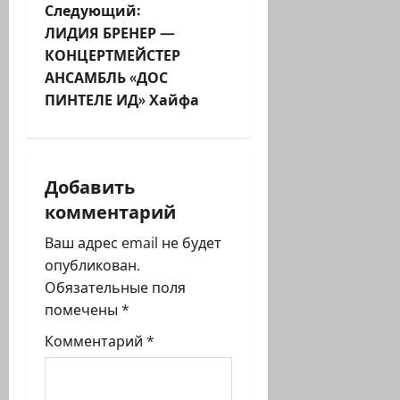
Следующий:
в
ЛИДИЯ БРЕНЕР —
и
КОНЦЕРТМЕЙСТЕР
АНСАМБЛЬ «ДОС
г
ПИНТЕЛЕ ИД» Хайфа
а
ц
Добавить
и
комментарий
я
Ваш адрес email не будет
опубликован.
з
Обязательные поля
помечены
*
а
Комментарий
*
п
и