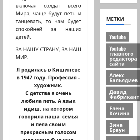
включая солдат всего
Мира, чаще будут петь и
МЕТКИ
танцевать, то нам будет
спокойней за наших
Youtube
детей.
Youtube
ЗА НАШУ СТРАНУ, ЗА НАШ
главного
МИР.
редактора
сайта
Я родилась в Кишиневе
Алекс
в 1947 году. Профессия –
Бальядиев
художник.
Давид
С детства я очень
Фабрикант
любила петь. А язык
Елена
идиш, на котором
Кочина
говорила наша семья
Зина
и пела своим
Браун
прекрасным голосом
моя мама был мне