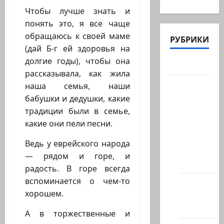
Чтобы лучше знать и
понять это, я все чаще
обращаюсь к своей маме
РУБРИКИ
(дай Б-г ей здоровья на
долгие годы), чтобы она
Актуально
рассказывала, как жила
Архив
наша семья, наши
статей
бабушки и дедушки, какие
сайта
традиции были в семье,
какие они пели песни.
Новости
на
Ведь у еврейского народа
сайте
— рядом и горе, и
(архив)
радость. В горе всегда
вспоминается о чем-то
Новости
хорошем.
Хайфы
(архив)
А в торжественные и