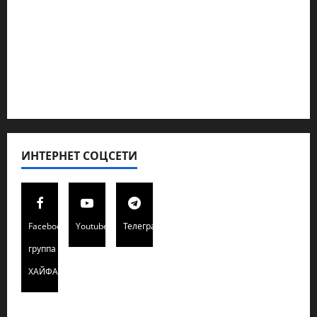
Кибервойна Технология
Полемика на сайте
Редколегия сайта 2025
Хайфа новости
ИНТЕРНЕТ СОЦСЕТИ
Facebook
Youtube
Телеграмм
группа
ХАЙФАИНФО