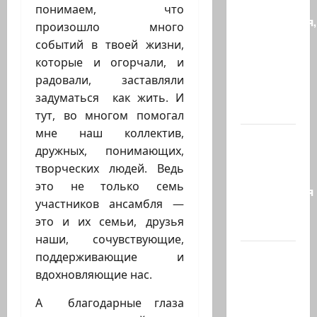
и
понимаем, что
находчивая,
произошло много
или
событий в твоей жизни,
Коварство
которые и огорчали, и
и
радовали, заставляли
любовь
задуматься как жить. И
Женщина…
тут, во многом помогал
мне наш коллектив,
Сирия и
дружных, понимающих,
Россия
творческих людей. Ведь
достигли
это не только семь
соглашения
участников ансамбля —
о
это и их семьи, друзья
будущем…
наши, сочувствующие,
Экс-
поддерживающие и
глава
вдохновляющие нас.
СНБ:
А благодарные глаза
Израиль