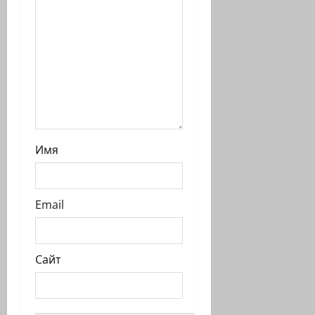
с
и
Имя
Email
Сайт