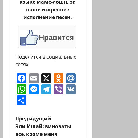
языке маме-лошн, за
наше искреннее
исполнение песен.
Нравится
Поделится в социальных
сетях:
Facebook
Email
X
Odnoklassniki
Mail.Ru
WhatsApp
Messenger
Telegram
Viber
VK
Отправить
Н
Предыдущий
Эли Ишай: виноваты
а
все, кроме меня