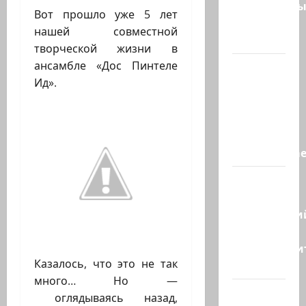
спасательн
Вот прошло уже 5 лет
отряд
нашей совместной
спасли…
творческой жизни в
ансамбле «Дос Пинтеле
НАТО
Ид».
пужает…
НАТО
заявляет,
что
«отслеживае
Бывший
главный
полицейски
может
присоедини
Казалось, что это не так
к…
много… Но —
Веселая
оглядываясь назад,