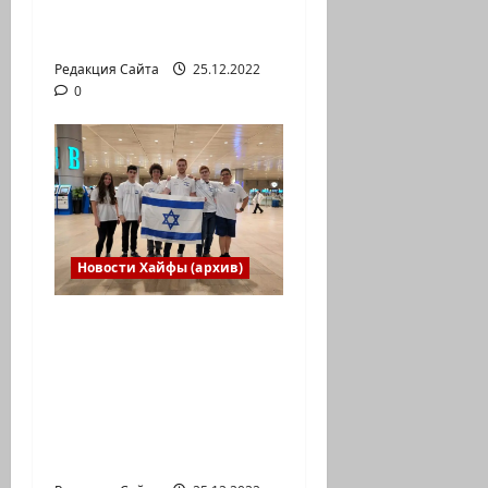
Коммуникат от
агентства «партизан»
Редакция Сайта
25.12.2022
0
Новости Хайфы (архив)
Израильская сборная
впервые приняла
участие в
Международной
юниорской научной
олимпиаде