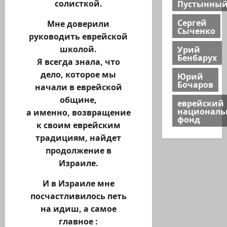
Пустынны
солисткой.
Сергей
Мне доверили
Сыченко
руководить еврейской
Урий
школой.
Бенбарух
Я всегда знала, что
дело, которое мы
Юрий
Бочаров
начали в еврейской
общине,
еврейский
национал
а именно, возвращение
фонд
к своим еврейским
традициям, найдет
продолжение в
Израиле.
И в Израиле мне
посчастливилось петь
на идиш, а самое
главное :