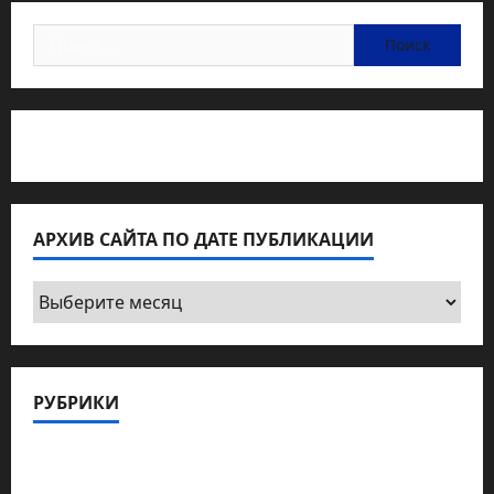
Найти:
Статьи об медицине Израиля
АРХИВ САЙТА ПО ДАТЕ ПУБЛИКАЦИИ
Архив
сайта
по
дате
РУБРИКИ
публикации
Актуально