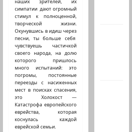
наших зрителей, их
должен
симпатии дают огромный
победить
стимул к полноценной,
Иран в…
творческой жизни.
Нетаниягу
Окунувшись в идиш через
заявил:
песни, ты больше себя
Израиль
чувствуешь частичкой
отвергает
своего народа, на долю
план
которого пришлось
Совета
много испытаний: это
мира…
погромы, постоянные
переезды с насиженных
Министр
мест в поисках спасения,
Нир
это Холокост —
Баркат
Катастрофа европейского
на
еврейства, которая
рабочей
коснулась каждой
встрече с
еврейской семьи.
послом…