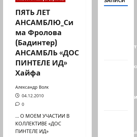
ЗАПИСИ
ПЯТЬ ЛЕТ
ТАСС
АНСАМБЛЮ_Си
цитирует
ма Фролова
советника
главы
(Бадинтер)
правительст
АНСАМБЛЬ «ДОС
Израиля…
ПИНТЕЛЕ ИД»
Американск
Хайфа
СМИ
сообщают,
Александр Волк
что
04.12.2010
истребител
F-16…
0
… О МОЕМ УЧАСТИИ В
Пожарные
КОЛЛЕКТИВЕ «ДОС
и
ПИНТЕЛЕ ИД»
специальны