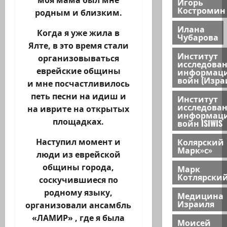
Игорь
Костромин
родным и близким.
Илана
Когда я уже жила в
Чубарова
Ялте, в это время стали
Институт
организовываться
исследова
еврейские общины
информац
войн (Изра
и мне посчастливилось
петь песни на идиш и
Институт
исследова
на иврите на открытых
информац
площадках.
войн ISIWIS
Колярский
Наступил момент и
Марк»с»
люди из еврейской
общины города,
Марк
Котлярски
соскучившиеся по
родному языку,
Медицина
Израиля
организовали ансамбль
«ЛАМИР» , где я была
Моисей