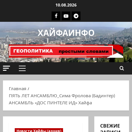
Перейти
10.08.2026
к
Facebook
Youtube
Телеграмм
содержимому
группа
ХАЙФАИНФО
ХАЙФАИНФО
Основное
меню
Главная
ПЯТЬ ЛЕТ АНСАМБЛЮ_Сима Фролова (Бадинтер)
АНСАМБЛЬ «ДОС ПИНТЕЛЕ ИД» Хайфа
СВЕЖИЕ
Новости Хайфы (архив)