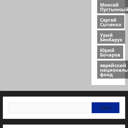
Моисей
Пустынны
Сергей
Сыченко
Урий
Бенбарух
Юрий
Бочаров
еврейский
национал
фонд
Найти: