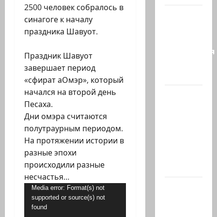
2500 человек собралось в
Сирия и
синагоге к началу
Россия
праздника Шавуот.
достигли
соглашения
Праздник Шавуот
о
завершает период
будущем…
«сфират аОмэр», который
начался на второй день
Экс-
Песаха.
глава
Дни омэра считаются
СНБ:
полутраурным периодом.
Израиль
На протяжении истории в
должен
разные эпохи
победить
происходили разные
Иран в…
несчастья…
Нетаниягу
Видеоплеер
Media error: Format(s) not
заявил:
supported or source(s) not
found
Израиль