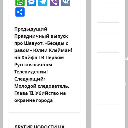
WhatsApp
Messenger
Telegram
Viber
VK
Отправить
Помним
Холокост
Н
Видео
Предыдущий
Праздничный выпуск
Израиль
а
про Шавуот. «Беседы с
сегодня
равом» Юлии Клейман!
в
на Хайфа ТВ Первом
Литературн
и
Русскоязычном
гостиная
Телевидении!
г
Марк
Следующий:
Котлярский
Молодой следователь.
а
Телеграмм
Глава 13. Убийство на
Канал
ц
окраине города
Наш мир
и
— взгляд
я
из
ДРУГИЕ НОВОСТИ НА