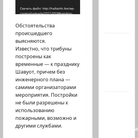
отвергает
Скачать файл: http://haifainfo.live/wp-
план
content/uploads/2021/05/WhatsApp-
Совета
Video-2021-05-16-at-21.12.28.mp4?
_=1
Обстоятельства
мира…
происшедшего
Министр
выясняются.
Нир
Известно, что трибуны
Баркат
построены как
на
временные — к празднику
рабочей
Шавуот, причем без
встрече с
инженерного плана —
послом…
самими организаторами
мероприятия. Постройки
Очередной
не были разрешены к
скандал
использованию
в сети.
пожарными, возможно и
Молодой
другими службами.
религиозны
парень