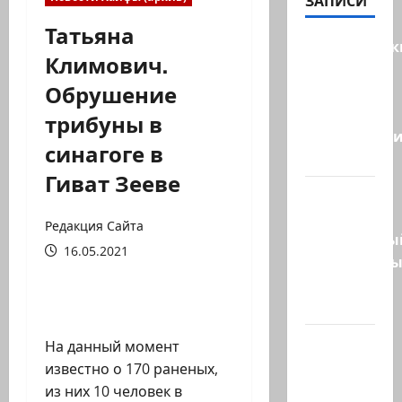
ЗАПИСИ
Татьяна
Американск
Климович.
СМИ
Обрушение
сообщают,
что
трибуны в
истребител
синагоге в
F-16…
Гиват Зееве
Пожарные
и
Редакция Сайта
специальны
16.05.2021
спасательн
отряд
спасли…
НАТО
На данный момент
пужает…
известно о 170 раненых,
НАТО
из них 10 человек в