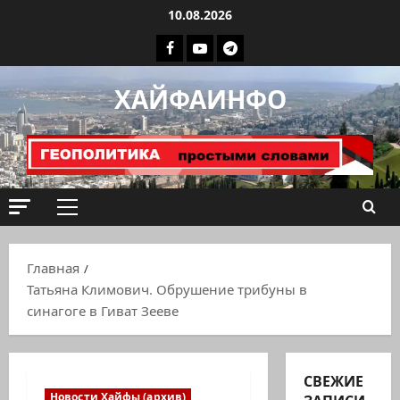
Перейти
10.08.2026
к
Facebook
Youtube
Телеграмм
содержимому
группа
ХАЙФАИНФО
ХАЙФАИНФО
Основное
меню
Главная
Татьяна Климович. Обрушение трибуны в
синагоге в Гиват Зееве
СВЕЖИЕ
Новости Хайфы (архив)