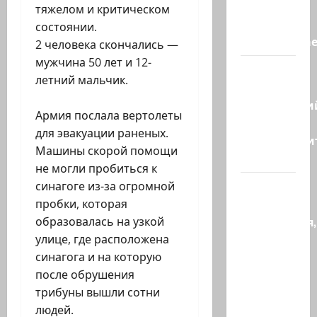
заявляет,
тяжелом и критическом
что
состоянии.
«отслеживае
2 человека скончались —
мужчина 50 лет и 12-
Бывший
летний мальчик.
главный
полицейски
Армия послала вертолеты
может
для эвакуации раненых.
присоедини
Машины скорой помощи
к…
не могли пробиться к
Веселая
синагоге из-за огромной
и
пробки, которая
находчивая,
образовалась на узкой
или
улице, где расположена
Коварство
синагога и на которую
и
после обрушения
любовь
трибуны вышли сотни
Женщина…
людей.