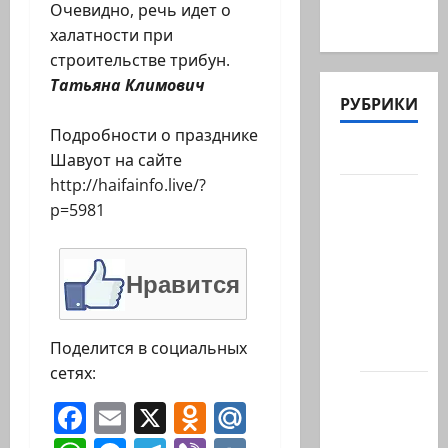
Очевидно, речь идет о
в…
халатности при
строительстве трибун.
Татьяна Климович
РУБРИКИ
Подробности о празднике
Актуально
Шавуот на сайте
http://haifainfo.live/?
Архив
p=5981
статей
сайта
Новости
Нравится
на
сайте
Поделится в социальных
(архив)
сетях:
Новости
Facebook
Email
X
Odnoklassniki
Mail.Ru
Хайфы
(архив)