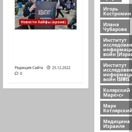
Игорь
Костромин
Новости Хайфы (архив)
Илана
Чубарова
В Хайфе прошла
Институт
демонстрация
исследова
информац
против дороговизны
войн (Изра
жизни
Институт
Редакция Сайта
25.12.2022
исследова
информац
0
войн ISIWIS
Колярский
Марк»с»
Марк
Котлярски
Медицина
Израиля