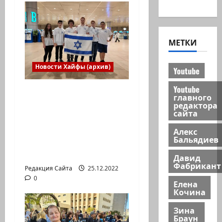
новости
МЕТКИ
Новости Хайфы (архив)
Youtube
Youtube
Израильская сборная
главного
впервые приняла
редактора
сайта
участие в
Международной
Алекс
Бальядиев
юниорской научной
олимпиаде
Давид
Фабрикант
Редакция Сайта
25.12.2022
0
Елена
Кочина
Зина
Браун