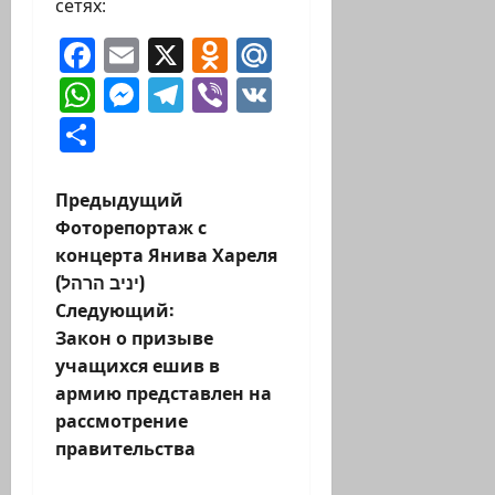
сетях:
Facebook
Email
X
Odnoklassniki
Mail.Ru
WhatsApp
Messenger
Telegram
Viber
VK
Отправить
Н
Предыдущий
Фоторепортаж с
а
концерта Янива Хареля
(יניב הרהל)
в
Следующий:
и
Закон о призыве
учащихся ешив в
г
армию представлен на
рассмотрение
а
правительства
ц