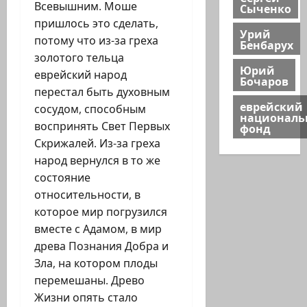
Всевышним. Моше
Сыченко
пришлось это сделать,
Урий
потому что из-за греха
Бенбарух
золотого тельца
Юрий
еврейский народ
Бочаров
перестал быть духовным
еврейский
сосудом, способным
национал
воспринять Свет Первых
фонд
Скрижалей. Из-за греха
народ вернулся в то же
состояние
относительности, в
которое мир погрузился
вместе с Адамом, в мир
древа Познания Добра и
Зла, на котором плоды
перемешаны. Древо
Жизни опять стало