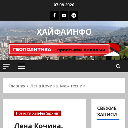
Перейти
07.08.2026
к
Facebook
Youtube
Телеграмм
содержимому
группа
ХАЙФАИНФО
ХАЙФАИНФО
Основное
меню
Главная
Лена Кочина. Меж теснин
СВЕЖИЕ
Новости Хайфы (архив)
ЗАПИСИ
Лена Кочина.