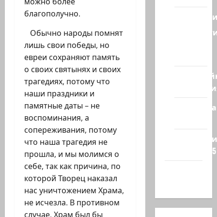
можно более
благополучно.
Геополит
Новост
Обычно народы помнят
из
лишь свои победы, но
стран
евреи сохраняют память
о своих святынях и своих
Кибервой
трагедиях, потому что
Технологи
наши праздники и
памятные даты – не
Полемика
воспоминания, а
на сайте
сопереживания, потому
Редколеги
что наша трагедия не
сайта 2025
прошла, и мы молимся о
себе, так как причина, по
Хайфа
которой Творец наказал
новости
нас уничтожением Храма,
не исчезла. В противном
случае, Храм был бы