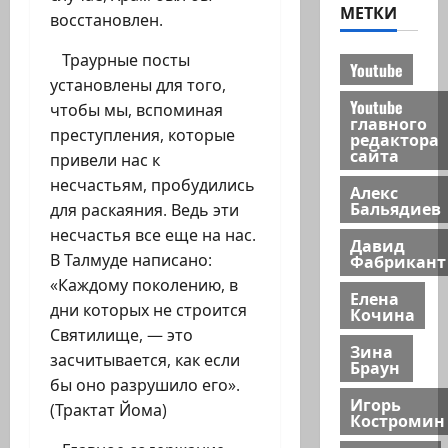
МЕТКИ
восстановлен.
Траурные посты
Youtube
установлены для того,
Youtube
чтобы мы, вспоминая
главного
преступления, которые
редактора
сайта
привели нас к
несчастьям, пробудились
Алекс
Бальядиев
для раскаяния. Ведь эти
несчастья все еще на нас.
Давид
Фабрикант
В Талмуде написано:
«Каждому поколению, в
Елена
дни которых не строится
Кочина
Святилище, — это
Зина
засчитывается, как если
Браун
бы оно разрушило его».
Игорь
(Трактат Йома)
Костромин