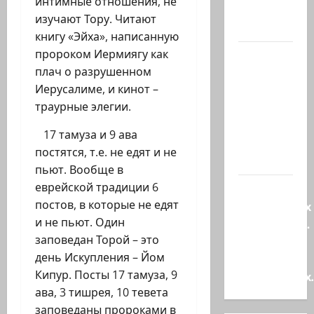
интимные отношения, не
шекелей
изучают Тору. Читают
для…
книгу «Эйха», написанную
пророком Иермиягу как
Вот, что
плач о разрушенном
бывает,
Иерусалиме, и кинот –
когда
траурные элегии.
еврей
случайно
17 тамуза и 9 ава
въезжает
постятся, т.е. не едят и не
в…
пьют. Вообще в
еврейской традиции 6
Клуб
постов, в которые не едят
гениальных
и не пьют. Один
психопатов.
заповедан Торой – это
Наша
день Искупления – Йом
книга о
Кипур. Посты 17 тамуза, 9
странностях
ава, 3 тишрея, 10 тевета
заповеданы пророками в