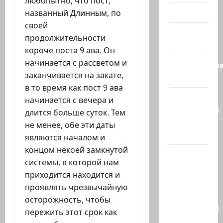
любопытно, что пост,
Видео
названный Длинным, по
своей
Израиль
продолжительности
сегодня
короче поста 9 ава. Он
начинается с рассветом и
Литературн
заканчивается на закате,
гостиная
в то время как пост 9 ава
Марк
начинается с вечера и
Котлярский
длится больше суток. Тем
Телеграмм
не менее, обе эти даты
Канал
являются началом и
концом некоей замкнутой
Наш мир
системы, в которой нам
— взгляд
приходится находится и
из
проявлять чрезвычайную
Израиля
осторожность, чтобы
Ближний
пережить этот срок как
Восток