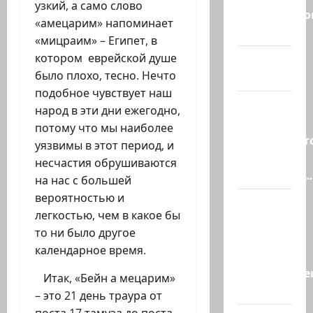
узкий, а само слово
Средиземно
«амецарим» напоминает
и…
«мицраим» – Египет, в
котором еврейской душе
А вам
было плохо, тесно. Нечто
слабо?!
подобное чувствует наш
Началось
народ в эти дни ежегодно,
или
потому что мы наиболее
продолжаетс
уязвимы в этот период, и
В Сирии
несчастия обрушиваются
произошёл…
на нас с большей
вероятностью и
А, вот, и
легкостью, чем в какое бы
хорошая
то ни было другое
новость
календарное время.
«Смотрич
высокомерен
Итак, «Бейн а мецарим»
в…
– это 21 день траура от