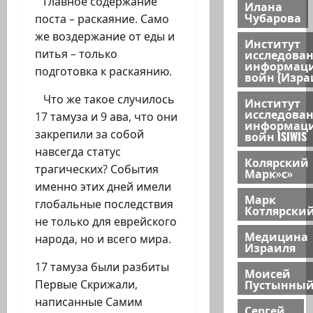
Главное содержание
Илана
Чубарова
поста – раскаяние. Само
же воздержание от еды и
Институт
исследова
питья – только
информац
подготовка к раскаянию.
войн (Изра
Что же такое случилось
Институт
исследова
17 тамуза и 9 ава, что они
информац
закрепили за собой
войн ISIWIS
навсегда статус
Колярский
трагических? События
Марк»с»
именно этих дней имели
Марк
глобальные последствия
Котлярски
не только для еврейского
Медицина
народа, но и всего мира.
Израиля
17 тамуза были разбиты
Моисей
Пустынны
Первые Скрижали,
написанные Самим
Сергей