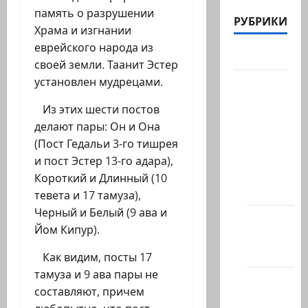
память о разрушении
РУБРИКИ
Храма и изгнании
еврейского народа из
Актуально
своей земли. Таанит Эстер
установлен мудрецами.
Архив
статей
Из этих шести постов
сайта
делают пары: Он и Она
Новости
(Пост Гедальи 3-го тишрея
на
и пост Эстер 13-го адара),
сайте
Короткий и Длинный (10
(архив)
тевета и 17 тамуза),
Черный и Белый (9 ава и
Новости
Йом Кипур).
Хайфы
(архив)
Как видим, посты 17
тамуза и 9 ава пары не
Помним
составляют, причем
Холокост