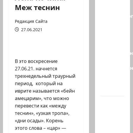
Правые
Меж теснин
без
религиозно
Редакция Сайта
диктата:
27.06.2021
партия
Эрдана
и
Эдельштейн
даёт
В это воскресение
русскоязыч
27.06.21. начнется
Израилю
трехнедельный траурный
новый
период, который на
выбор
иврите называется «бейн
амецарим», что можно
ВМС
перевести как «между
Израиля
теснин», «узкая тропа»,
проводят
«дни осады». Корень
массовые
этого слова – «цар» —
учения в