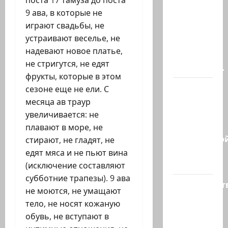
поста 17 тамуза до поста
В
9 ава, в которые не
Ормузском
играют свадьбы, не
проливе
устраивают веселье, не
иранцы
надевают новое платье,
обстреляли
не стригутся, не едят
очередное…
фрукты, которые в этом
Есть
сезоне еще не ели. С
такая
месяца ав траур
партия?
увеличивается: не
В
плавают в море, не
израильско
стирают, не гладят, не
политике
едят мяса и не пьют вина
снова…
(исключение составляют
субботние трапезы). 9 ава
Министерст
не моются, не умащают
утвердило
тело, не носят кожаную
113
обувь, не вступают в
миллионов