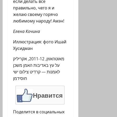
если делать все
правильно, чего я и
желаю своему горячо
любимому народу! Амэн!
Елена Кочина
Иллюстрация: фото Ишай
Хусидман
מאוטהאוזן, 2011-12, אקריליק
על עץ באדיבות האמן משכן
לאמנות — קרדיט צילום ישי
חוסידמן
Нравится
Поделится в социальных