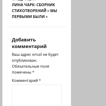
и
ЛИНА ЧАРК: СБОРНИК
СТИХОТВОРЕНИЙ » МЫ
г
ПЕРВЫМИ БЫЛИ «
а
ц
Добавить
и
комментарий
я
Ваш адрес email не будет
опубликован.
з
Обязательные поля
помечены
*
а
Комментарий
*
п
и
с