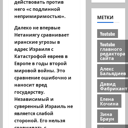
действовать против
него «с подлинной
непримиримостью».
МЕТКИ
Далеко не впервые
Youtube
Нетаниягу сравнивает
иранские угрозы в
Youtube
главного
адрес Израиля с
редактора
Катастрофой евреев в
сайта
Европе в годы второй
Алекс
мировой войны. Это
Бальядиев
сравнение ошибочно и
Давид
наносит вред
Фабрикант
государству.
Елена
Независимый и
Кочина
суверенный Израиль не
является слабой
Зина
Браун
стороной. Его нельзя
сравнивать с