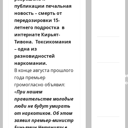
«Зачем
публикации печальная
война с
новость – смерть от
США,
передозировки 15-
когда
летнего подростка в
мы…
интернате Кирьят-
Тивона. Токсикомания
Козел,
– одна из
козел, а
разновидностей
умный…
наркомании.
С
В конце августа прошлого
удовольств
года премьер
рекомендую
громогласно объявил:
канал
«
При нашем
Марии
правительстве молодые
Волох —
люди не будут умирать
…
от наркотиков. Об этом
заявил премьер-министр
Вице-
Биньямин Нетаниягу в