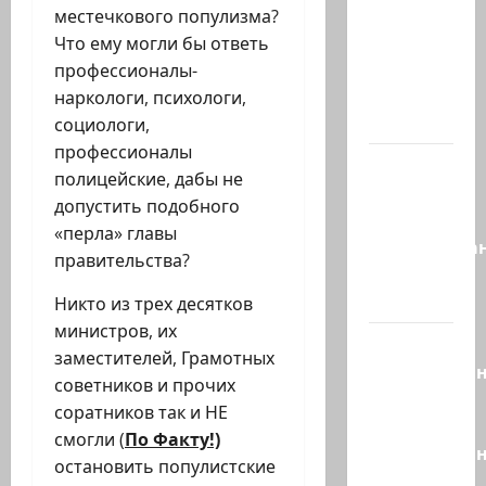
вечером
местечкового популизма?
они
Что ему могли бы ответь
проводят
профессионалы-
Йоава
наркологи, психологи,
через…
социологи,
профессионалы
Это пост
полицейские, дабы не
Шломо
допустить подобного
Фильбера,
«перла» главы
опубликова
правительства?
незадолго
до…
Никто из трех десятков
министров, их
Вы
заместителей, Грамотных
необразова
советников и прочих
«Вы
соратников так и НЕ
просто
смогли (
По Факту!)
необразован
остановить популистские
…