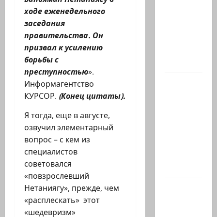
президент
ходе еженедельного
США
заседания
Дж.Д.Вэнс
правительства. Он
обо всей
призвал к усилению
ситуации
борьбы с
с…
преступностью
».
Абу-
Информагентство
Даби,
КУРСОР.
(Конец цитаты).
которого
Я тогда, еще в августе,
не видно
озвучил элементарный
в
вопрос – с кем из
заголовках
специалистов
Когда в
советовался
мире…
«повзрослевший
Часть 2-я
Нетаниягу», прежде, чем
6.
«расплескать» этот
Сегодня
«шедевризм»