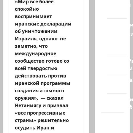
«Мир все более
Ближний
спокойно
Восток
воспринимает
иранские декларации
Геополит
об уничтожении
Новост
Израиля, однако не
из
заметно, что
стран
международное
Кибервой
сообщество готово со
Технологи
всей твердостью
действовать против
Полемика
иранской программы
на сайте
создания атомного
оружия», — сказал
Редколеги
Нетаниягу и призвал
сайта 2025
«все прогрессивные
Хайфа
страны» решительно
новости
осудить Иран и