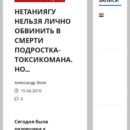
ЗАПИСИ
НЕТАНИЯГУ
Йемен
НЕЛЬЗЯ ЛИЧНО
снова на
ОБВИНИТЬ В
пороге
большой
СМЕРТИ
войны:…
ПОДРОСТКА-
Что
ТОКСИКОМАНА.
покупать,
НО…
когда
продавать
Александр Волк
и к чему
15.04.2010
готовиться:
…
0
Президент
Ирана —
Сегодня была
КСИРу:
разрешена к