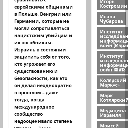
Игорь
Костромин
еврейскими общинами
в Польше, Венгрии или
Илана
Чубарова
Германии, которые не
могли сопротивляться
Институт
нацистским убийцам и
исследова
информац
их пособникам.
войн (Изра
Израиль в состоянии
Институт
защитить себя от того,
исследова
кто угрожает его
информац
войн ISIWIS
существованию и
безопасности, как это
Колярский
Марк»с»
он делал неоднократно
в прошлом – даже
Марк
Котлярски
тогда, когда
международное
Медицина
сообщество
Израиля
недооценивало степень
Моисей