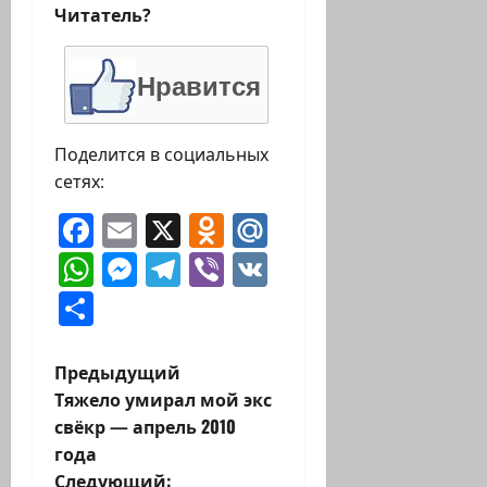
Читатель?
Нравится
Поделится в социальных
сетях:
Facebook
Email
X
Odnoklassniki
Mail.Ru
WhatsApp
Messenger
Telegram
Viber
VK
Отправить
Н
Предыдущий
Тяжело умирал мой экс
а
свёкр — апрель 2010
года
в
Следующий: