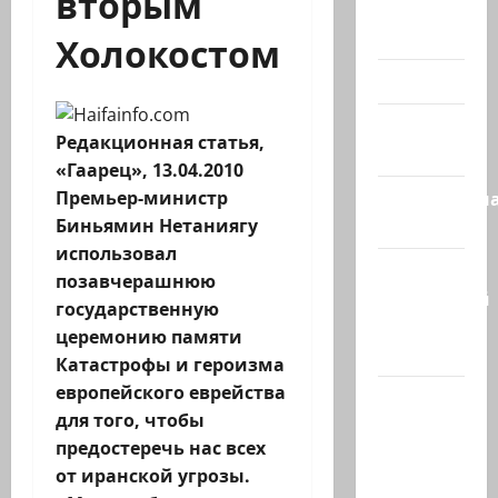
вторым
Помним
Холокост
Холокостом
Видео
Израиль
Редакционная статья,
сегодня
«Гаарец», 13.04.2010
Литературн
Премьер-министр
гостиная
Биньямин Нетаниягу
использовал
Марк
позавчерашнюю
Котлярский
государственную
Телеграмм
церемонию памяти
Канал
Катастрофы и героизма
европейского еврейства
Наш мир
для того, чтобы
— взгляд
предостеречь нас всех
из
от иранской угрозы.
Израиля