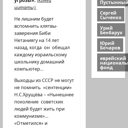
угрозы».
(Конец
Пустынны
цитаты).
Сергей
Сыченко
Не лишним будет
вспомнить клятвы-
Урий
Бенбарух
заверения Биби
Нетаниягу на 14 лет
Юрий
Бочаров
назад, когда он обещал
каждому израильскому
еврейский
школьнику домашний
национал
фонд
компьютер…
Выходцы из СССР не могут
не помнить «сентенции»
Н.С.Хрущёва – «Нынешнее
поколение советских
людей будет жить при
коммунизме»…
«Отметился» и