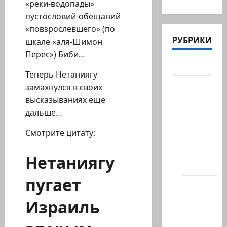
«реки-водопады»
пустословий-обещаний
«повзрослевшего» (по
РУБРИКИ
шкале «аля-Шимон
Перес») Биби…
Актуально
Теперь Нетаниягу
Архив
замахнулся в своих
статей
высказываниях еще
сайта
дальше…
Новости
Смотрите цитату:
на
сайте
Нетаниягу
(архив)
пугает
Новости
Хайфы
Израиль
(архив)