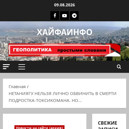
Перейти
09.08.2026
к
Facebook
Youtube
Телеграмм
содержимому
группа
ХАЙФАИНФО
ХАЙФАИНФО
Основное
меню
Главная
НЕТАНИЯГУ НЕЛЬЗЯ ЛИЧНО ОБВИНИТЬ В СМЕРТИ
ПОДРОСТКА-ТОКСИКОМАНА. НО…
СВЕЖИЕ
Новости на сайте (архив)