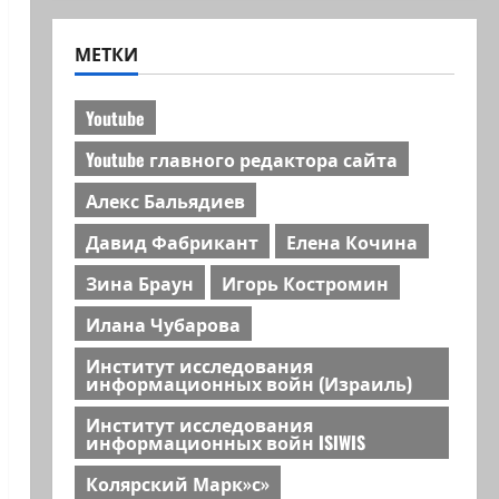
МЕТКИ
Youtube
Youtube главного редактора сайта
Алекс Бальядиев
Давид Фабрикант
Елена Кочина
Зина Браун
Игорь Костромин
Илана Чубарова
Институт исследования
информационных войн (Израиль)
Институт исследования
информационных войн ISIWIS
Колярский Марк»с»