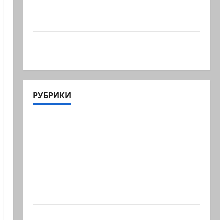
А, вот, и хорошая новость «Смотрич
высокомерен»: в…
В Ормузском проливе иранцы
обстреляли очередное…
РУБРИКИ
Актуально
Архив статей сайта
Новости на сайте (архив)
Новости Хайфы (архив)
Помним Холокост
Видео