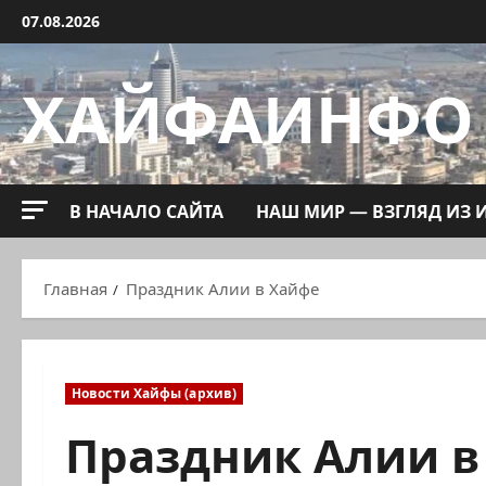
Перейти
07.08.2026
к
содержимому
ХАЙФАИНФО
В НАЧАЛО САЙТА
НАШ МИР — ВЗГЛЯД ИЗ 
Главная
Праздник Алии в Хайфе
Новости Хайфы (архив)
Праздник Алии в