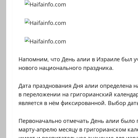
Напомним, что День алии в Израиле был уч
нового национального праздника.
Дата празднования Дня алии определена 
в переложении на григорианский календар
является в нём фиксированной. Выбор даты
Первоначально отмечать День алии было 
марту-апрелю месяцу в григорианском кале
имеет и воспитательное значение для изр