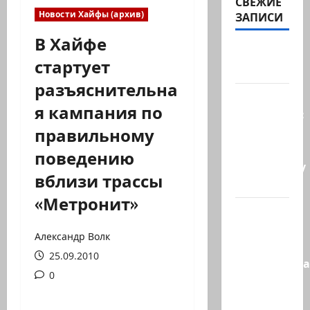
СВЕЖИЕ
Новости Хайфы (архив)
ЗАПИСИ
В Хайфе
А вы так
стартует
можете?
разъяснительна
Иранские
я кампания по
источники:
правильному
Иран
близок к
поведению
тотальному
вблизи трассы
к…
«Метронит»
Сообщение
в New York
Александр Волк
Times:
25.09.2010
Администра
0
Трампа
искала