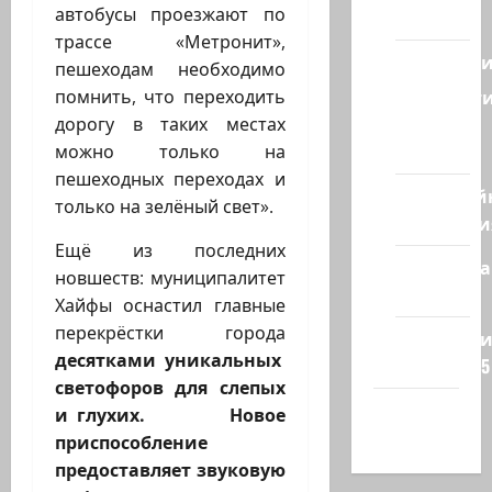
автобусы проезжают по
Восток
трассе «Метронит»,
Геополит
пешеходам необходимо
Новост
помнить, что переходить
из
дорогу в таких местах
стран
можно только на
пешеходных переходах и
Кибервой
только на зелёный свет».
Технологи
Ещё из последних
Полемика
новшеств: муниципалитет
на сайте
Хайфы оснастил главные
перекрёстки города
Редколеги
десятками уникальных
сайта 2025
светофоров для слепых
Хайфа
и глухих. Новое
новости
приспособление
предоставляет звуковую