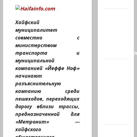
на…
Генерал,
который
Хайфский
решил
муниципалитет
не
совместно с
отвечать
министерством
Председате
транспорта и
муниципальной
Вчера
компанией «Йеффе Ноф»
вечером
начинают
с
разъяснительную
разницей
кампанию среди
буквально
пешеходов, переходящих
в
дорогу вблизи трассы,
несколько
предназначенной для
минут…
«Метронит» —
хайфского
Почему