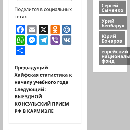
Сергей
Поделится в социальных
Сыченко
сетях:
Урий
Бенбарух
Facebook
Email
X
Odnoklassniki
Mail.Ru
Юрий
WhatsApp
Messenger
Telegram
Viber
VK
Бочаров
Отправить
еврейский
национал
фонд
Н
Предыдущий
Хайфская статистика к
а
началу учебного года
Следующий:
в
ВЫЕЗДНОЙ
и
КОНСУЛЬСКИЙ ПРИЕМ
РФ В КАРМИЭЛЕ
г