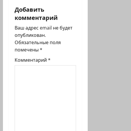
а
Добавить
ц
комментарий
и
Ваш адрес email не будет
я
опубликован.
Обязательные поля
з
помечены
*
а
Комментарий
*
п
и
с
и