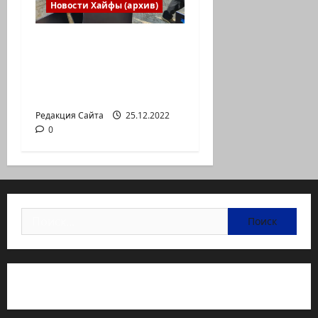
Новости Хайфы (архив)
В Хайфе прошла
демонстрация
против дороговизны
жизни
Редакция Сайта
25.12.2022
0
Найти:
Статьи об медицине Израиля