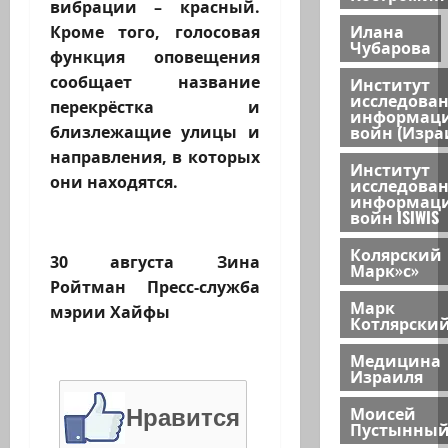
вибрации – красный.
Илана
Кроме того, голосовая
Чубарова
функция оповещения
сообщает название
Институт
исследова
перекрёстка и
информац
войн (Изра
близлежащие улицы и
направления, в которых
Институт
они находятся.
исследова
информац
войн ISIWIS
Колярский
30 августа Зина
Марк»с»
Ройтман Пресс-служба
Марк
мэрии Хайфы
Котлярски
Медицина
Израиля
Моисей
Нравится
Пустынны