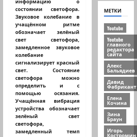
информацию о
состоянии светофора.
МЕТКИ
Звуковое колебание в
учащённом ритме
Youtube
обозначает зелёный
Youtube
свет светофора,
главного
замедленное звуковое
редактора
сайта
колебание
сигнализирует красный
Алекс
Бальядиев
свет. Состояние
светофора можно
Давид
определить и с
Фабрикант
помощью осязания.
Елена
Учащённая вибрация
Кочина
устройства обозначает
Зина
зелёный свет
Браун
светофора,
Игорь
замедленный темп
Костромин