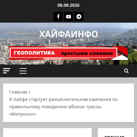
Перейти
08.08.2026
к
Facebook
Youtube
Телеграмм
содержимому
группа
ХАЙФАИНФО
ХАЙФАИНФО
Основное
меню
Главная
В Хайфе стартует разъяснительная кампания по
правильному поведению вблизи трассы
«Метронит»