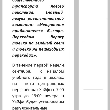
общественного
талант
транспорта нового
так
поколения. Главный
часто
лозунг разъяснительной
соседствует
кампании: «Метронит»
с
приближается быстро.
безумием?
Переходим дорогу
Почему…
только на зелёный свет
В 2019-м
и только на пешеходных
Биньямину
переходах».
Нетаниягу
В течение первой недели
не
сентября, с началом
хватило
учебного года в школах,
ровно
на пяти центральных
одного…
перекрёстках Хайфы с 7:00
США
утра до 19:00 вечера в
одобрили
Хайфе будут установлены
продажу
разъяснительные