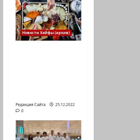
Новости Хайфы (архив)
Есть установка
весело встретить
Новый год» или
«Реальность, данная
нам в ощущениях».
Коммуникат от
агентства «партизан»
Редакция Сайта
25.12.2022
0