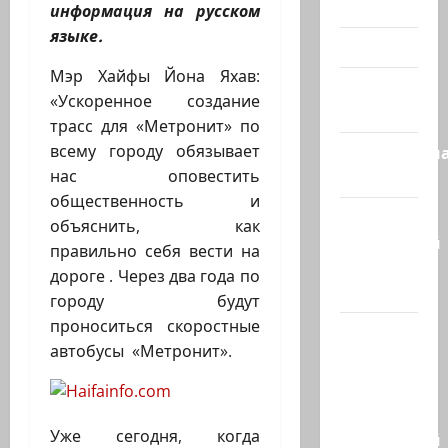
Холокост
информация на русском
языке.
Видео
Мэр Хайфы Йона Яхав:
Израиль
«Ускоренное создание
сегодня
трасс для «Метронит» по
всему городу обязывает
Литературн
нас оповестить
гостиная
общественность и
Марк
объяснить, как
Котлярский
правильно себя вести на
Телеграмм
дороге . Через два года по
Канал
городу будут
проноситься скоростные
Наш мир
автобусы «Метронит».
— взгляд
из
Израиля
Уже сегодня, когда
Ближний