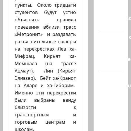
5250
пункты. Около тридцати
зенитных
студентов будут устно
управляемы
объяснять правила
ракет к…
поведения вблизи трасс
«Метронит» и раздавать
Макаронни
разъяснительные флаеры
рехнулись?
на перекрёстках Лев ха-
Высший
Мифрац, Кирьят ха-
администр
Мемшала (на трассе
суд…
Ацмаут), Лин (Кирьят
Зини
Элиэзер), Бейт ха-Кранот
предупрежда
на Адаре и ха-Гиборим.
обещания
Именно эти перекрёстки
ХАМАСа
были выбраны ввиду
вредны
близости к
для
транспортным и
нашего…
торговым центрам и
школам.