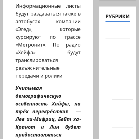
Информационные листы
будут раздаваться также в
РУБРИКИ
автобусах компании
«Эгед», которые
Актуально
курсируют по трассе
Архив
«Метронит». По радио
статей
«Хейфа» будут
сайта
транслироваться
разъяснительные
Новости
передачи и ролики.
на
сайте
Учитывая
(архив)
демографическую
особенность Хайфы, на
Новости
трёх перекрёстках —
Хайфы
Лев ха-Мифрац, Бейт ха-
(архив)
Кранот и Лин будет
Помним
предоставляться