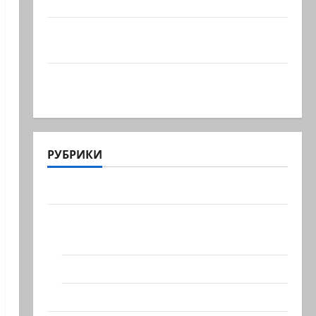
миллионов шекелей для…
Вот, что бывает, когда еврей случайно
въезжает в…
Клуб гениальных психопатов. Наша
книга о странностях…
РУБРИКИ
Актуально
Архив статей сайта
Новости на сайте (архив)
Новости Хайфы (архив)
Помним Холокост