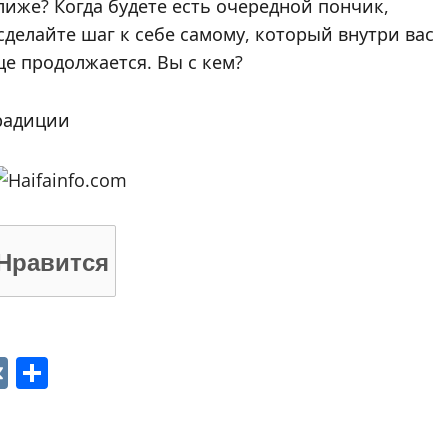
иже? Когда будете есть очередной пончик,
делайте шаг к себе самому, который внутри вас
ще продолжается. Вы с кем?
традиции
Нравится
p
ger
gram
ber
VK
Отправить