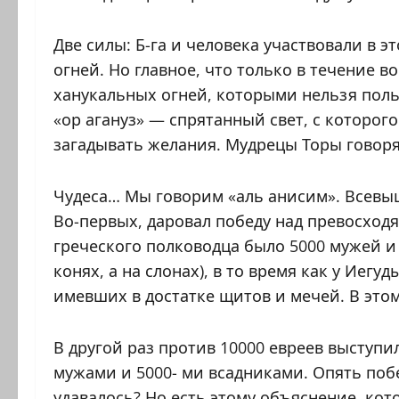
Две силы: Б-га и человека участвовали в э
огней. Но главное, что только в течение в
ханукальных огней, которыми нельзя поль
«ор агануз» — спрятанный свет, с которого
загадывать желания. Мудрецы Торы говоря
Чудеса… Мы говорим «аль анисим». Всевыш
Во-первых, даровал победу над превосход
греческого полководца было 5000 мужей и
конях, а на слонах), в то время как у Иегу
имевших в достатке щитов и мечей. В это
В другой раз против 10000 евреев выступ
мужами и 5000- ми всадниками. Опять поб
удавалось? Но есть этому объяснение, кот