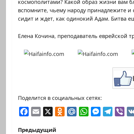
космополитами? Какой образ жизни вам бл
вспомните, чьему народу принадлежите и с
сидит и ждет, как одинокий Адам. Битва е
Елена Кочина, преподаватель еврейской 
Поделится в социальных сетях:
Facebook
Email
X
Odnoklassniki
Mail.Ru
WhatsAp
Messen
Tele
Vi
Н
Предыдущий