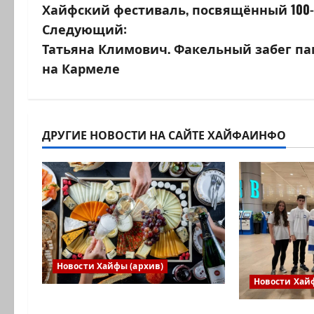
Хайфский фестиваль, посвящённый 100-
а
Следующий:
в
Татьяна Климович. Факельный забег па
на Кармеле
и
г
а
ДРУГИЕ НОВОСТИ НА САЙТЕ ХАЙФАИНФО
ц
и
я
з
Новости Хайфы (архив)
а
Новости Хай
Есть установка весело