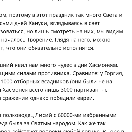
том, поэтому в этот праздник так много Света и
осьми дней Хануки, вглядываясь в свет
зоваться, но лишь смотреть на них, мы видим
 началось Творение. Глядя на него, можно
т, что они обязательно исполнятся.
ний явил нам много чудес в дни Хасмонеев.
ящими силами противника. Сравните: у Горгия,
 1000 отборных всадников (они были не на
ды Хасмонея всего лишь 3000 партизан, не
м сражении однако победили евреи.
ил полководец Лисий с 60000-ми избранными
еда была за Святым народом. Как же так
орое действует вопреки любой логике. В Торе в