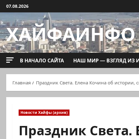
Перейти
07.08.2026
к
содержимому
ХАЙФАИНФО
В НАЧАЛО САЙТА
НАШ МИР — ВЗГЛЯД ИЗ 
Главная
Праздник Света. Елена Кочина об истории, 
Новости Хайфы (архив)
Праздник Света. 