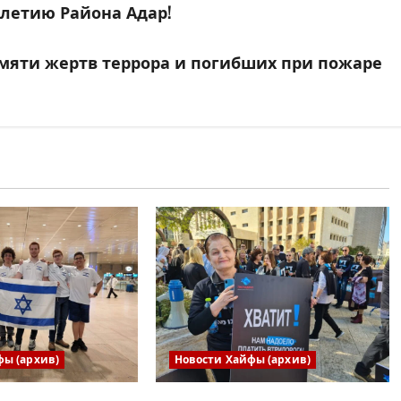
летию Района Адар!
мяти жертв террора и погибших при пожаре
фы (архив)
Новости Хайфы (архив)