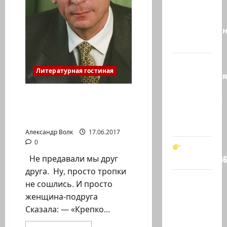
«Вы
просто
необразован
…
Вот,
Литературная гостиная
оказывается
кто спас
Сергей Пашаев. Стихи.
Зеленского!
Давай прощать, давай
Он —
мириться
мой…
Александр Волк
17.06.2017
0
Не предавали мы друг
t.me/markkot5
друга. Ну, просто тропки
Обидели…
не сошлись. И просто
Эйнав
женщина-подруга
Цангаукер
Сказала: — «Крепко...
выдворили