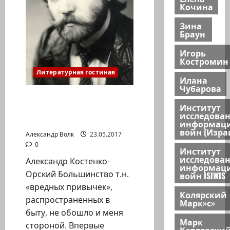
Кочина
Зина
Браун
Игорь
Костромин
Литературная гостиная
Илана
Чубарова
Александр Костенко-
Институт
Орский. Проза. Как я
исследова
учился курить
информац
войн (Изра
Александр Волк
23.05.2017
0
Институт
исследова
Александр Костенко-
информац
Орский Большинство т.н.
войн ISIWIS
«вредных привычек»,
Колярский
распространенных в
Марк»с»
быту, не обошло и меня
Марк
стороной. Впервые
Котлярски