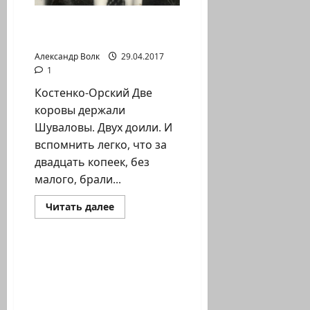
Костенко-Орский.
Стихи. Парное молоко
Александр Волк
29.04.2017
1
Костенко-Орский Две
коровы держали
Шуваловы. Двух доили. И
вспомнить легко, что за
двадцать копеек, без
малого, брали...
Прочитать
Читать далее
больше
Литературная гостиная
о
Костенко-
Орский.
Стихи.
28 апреля ушел из
Парное
жизни Ион Деген —
молоко
израильский поэт и
писатель, автор