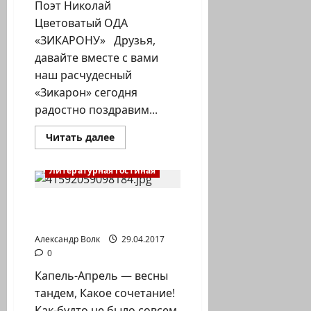
Поэт Николай
Цветоватый ОДА
«ЗИКАРОНУ» Друзья,
давайте вместе с вами
наш расчудесный
«Зикарон» сегодня
радостно поздравим...
Прочитать
Читать далее
больше
о
Поэт
Литературная гостиная
Николай
Цветоватый.
ОДА
«ЗИКАРОНУ»
Наталья Ленская. Стихи.
ВЕСНА-ЛЕКАРЬ
Александр Волк
29.04.2017
0
Капель-Апрель — весны
тандем, Какое сочетание!
Как-будто не было совсем