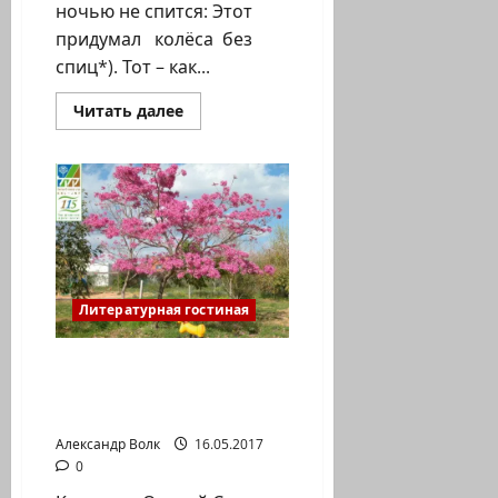
ночью не спится: Этот
придумал колёса без
спиц*). Тот – как...
Прочитать
Читать далее
больше
о
Роман
Шейнбергер.
Стихи.
«Про
нас,
про
всех…»
Литературная гостиная
Костенко-Орский.
Стихи. Молитва
огородика
Александр Волк
16.05.2017
0