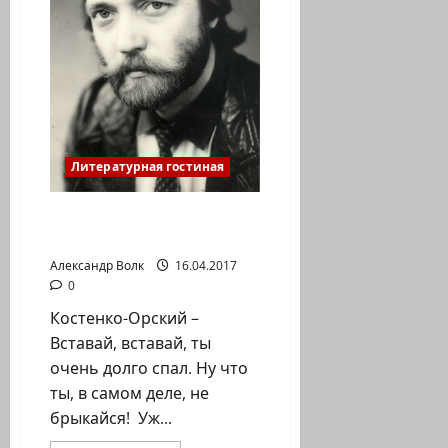
израильский
поэт
и
писатель,
автор
стихотворения
«Мой
товарищ,
в
смертельной
агонии…»
Литературная гостиная
Костенко-Орский.
Стихи. Сон в детстве
Александр Волк
16.04.2017
0
Костенко-Орский –
Вставай, вставай, ты
очень долго спал. Ну что
ты, в самом деле, не
брыкайся! Уж...