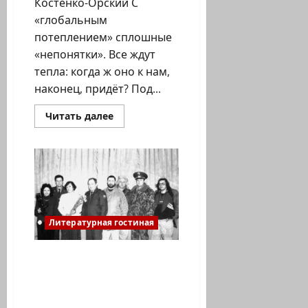
Костенко-Орский С
«глобальным
потеплением» сплошные
«непонятки». Все ждут
тепла: когда ж оно к нам,
наконец, придёт? Под...
Прочитать
Читать далее
больше
о
Костенко-
Орский.
Стихи.
Молитва
огородика
Литературная гостиная
«По ту сторону войны.
Записки начальника
пресс-центра».
(Продолжение)