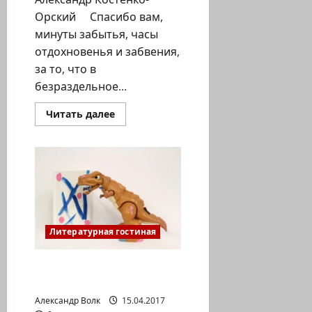
Орский Спасибо вам,
минуты забытья, часы
отдохновенья и забвения,
за то, что в
безраздельное...
Прочитать
Читать далее
больше
о
Александр
Костенко:
«Спасибо
вам,
минуты
забытья»…
Литературная гостиная
Рая Рубинштейн
СКАЗКИ
Александр Волк
15.04.2017