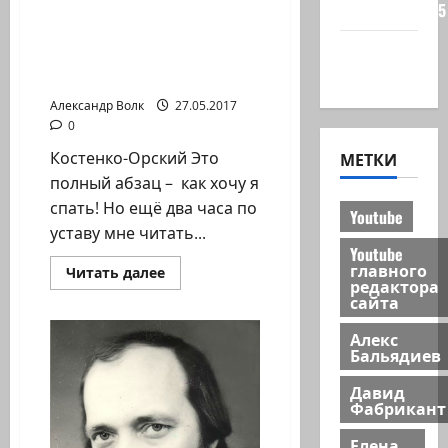
Игорь
сайта 2025
Иртеньев:
«Нас
Костенко-Орский.
переориентировали
Хайфа
Стихи. Дайте мне этой
необычайно
новости
легко»
самой смерти!
Александр Волк
27.05.2017
0
Костенко-Орский Это
МЕТКИ
полный абзац – как хочу я
спать! Но ещё два часа по
Youtube
уставу мне читать...
Youtube
главного
Прочитать
Читать далее
редактора
больше
сайта
о
Костенко-
Орский.
Алекс
Стихи.
Бальядиев
Дайте
мне
этой
Давид
самой
Фабрикант
смерти!
Елена