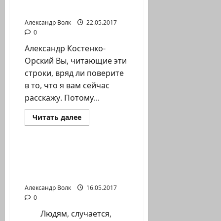
Орский
Александр Волк
22.05.2017
0
Александр Костенко-
Орский Вы, читающие эти
строки, вряд ли поверите
в то, что я вам сейчас
расскажу. Потому...
Прочитать
Читать далее
больше
Литературная гостиная
о
Стриж
в
кулаке.
Роман Шейнбергер.
Проза.
Стихи. «Про нас, про
Александр
Костенко-
всех…»
Орский
Александр Волк
16.05.2017
0
Людям, случается,