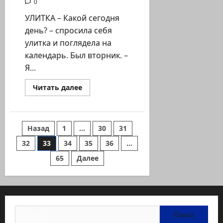
0
УЛИТКА – Какой сегодня
день? – спросила себя
улитка и поглядела на
календарь. Был вторник. –
Я...
Прочитать
Читать далее
больше
о
Рая
Рубинштейн
Пагинация
Назад
1
…
30
31
СКАЗКИ
32
33
34
35
36
…
записей
65
Далее
Найти: