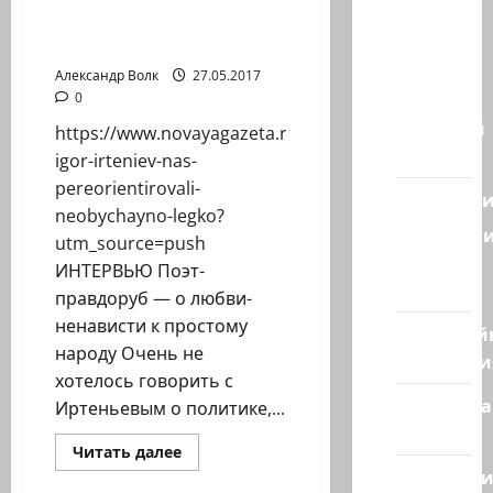
Наш мир
Александром
переориентировали
Костенко
— взгляд
необычайно легко»
из
Александр Волк
27.05.2017
Израиля
0
Ближний
https://www.novayagazeta.ru/articles/2017/05/27/72
Восток
igor-irteniev-nas-
pereorientirovali-
Геополит
neobychayno-legko?
Новост
utm_source=push
из
ИНТЕРВЬЮ Поэт-
стран
правдоруб — о любви-
ненависти к простому
Кибервой
народу Очень не
Технологи
хотелось говорить с
Полемика
Иртеньевым о политике,...
на сайте
Прочитать
Читать далее
больше
Редколеги
Литературная гостиная
о