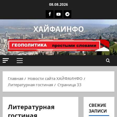
Перейти
08.08.2026
к
Facebook
Youtube
Телеграмм
содержимому
группа
ХАЙФАИНФО
ХАЙФАИНФО
Основное
меню
Главная
Новости сайта ХАЙФАИНФО
Литературная гостиная
Страница 33
Литературная
СВЕЖИЕ
ЗАПИСИ
гостиная