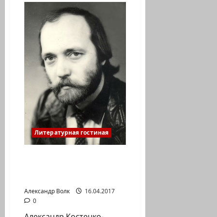
Шейнбергер:
Апрель…
Литературная гостиная
Александр Костенко:
«Спасибо вам, минуты
забытья»…
Александр Волк
16.04.2017
0
Александр Костенко-