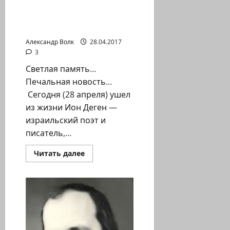
стихотворения «Мой
товарищ, в
смертельной агонии…»
Александр Волк
28.04.2017
3
Светлая память…
Печальная новость…
Сегодня (28 апреля) ушел
из жизни Ион Деген —
израильский поэт и
писатель,...
Прочитать
Читать далее
больше
о
28
апреля
ушел
из
жизни
Ион
Деген
—