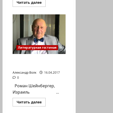
Прочитать
Читать далее
больше
о
Костенко-
Орский.
Стихи.
Сон
в
детстве
Литературная гостиная
Роман Шейнбергер:
Апрель…
Александр Волк
16.04.2017
0
Роман Шейнбергер,
Израиль ...
Прочитать
Читать далее
больше
о
Роман