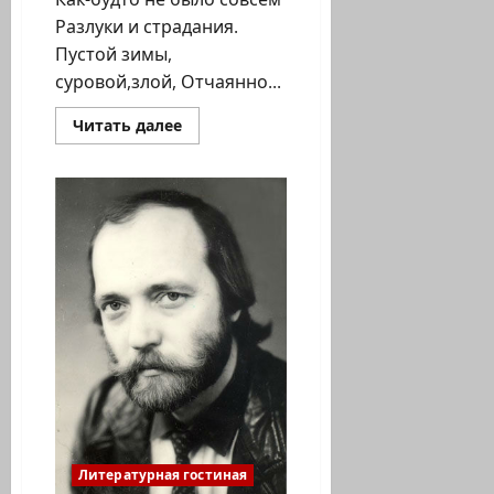
Разлуки и страдания.
Пустой зимы,
суровой,злой, Отчаянно...
Прочитать
Читать далее
больше
о
Наталья
Ленская.
Стихи.
ВЕСНА-
ЛЕКАРЬ
Литературная гостиная