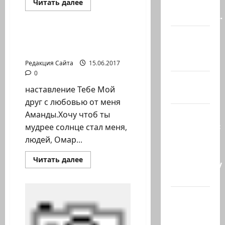
Прочитать
с
Читать далее
больше
Литературная гостиная
заседании…
о
Сергей
Пашаев.
@markkot56
Стихи.
МОИ СТИХИ — АМАНДА
Давай
posted a
ШИФРИН (Haifa, Israel)
прощать,
давай
video
Редакция Сайта
15.06.2017
мириться
0
А вы так
наставление Тебе Мой
можете?
друг с любовью от меня
Иранские
Аманды.Хочу чтоб ты
источники:
мудрее солнце стал меня,
Иран
людей, Омар...
близок к
Прочитать
Читать далее
тотальному
больше
о
к…
МОИ
СТИХИ
—
Сообщение
АМАНДА
в New York
ШИФРИН
(Haifa,
Times:
Israel)