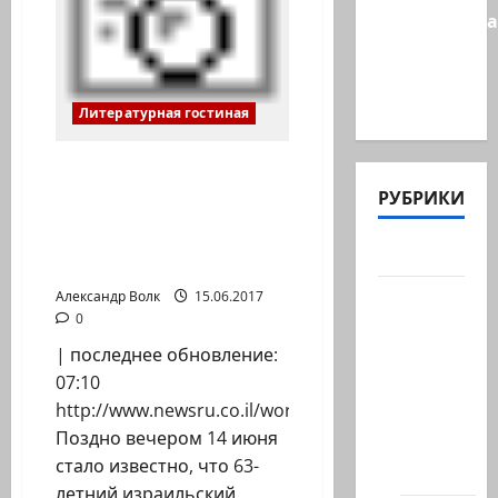
Администра
Трампа
искала
на…
Литературная гостиная
Давид Гроссман стал
первым израильским
РУБРИКИ
писателем,
получившим
Актуально
Букеровскую премию
Архив
Александр Волк
15.06.2017
0
статей
сайта
| последнее обновление:
07:10
Новости
http://www.newsru.co.il/world/15jun2017/booker_10
на
Поздно вечером 14 июня
сайте
стало известно, что 63-
(архив)
летний израильский