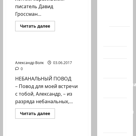
Новости
писатель Давид
Хайфы
Гроссман...
(архив)
Прочитать
Читать далее
больше
Помним
Литературная гостиная
о
Давид
Холокост
Гроссман
стал
Интервью с поэтом
первым
Видео
Александром Костенко
израильским
писателем,
Александр Волк
03.06.2017
Израиль
получившим
Букеровскую
0
сегодня
премию
НЕБАНАЛЬНЫЙ ПОВОД
Литературн
– Повод для моей встречи
гостиная
с тобой, Александр, – из
разряда небанальных,...
Марк
Котлярский
Прочитать
Читать далее
больше
Телеграмм
Литературная гостиная
о
Интервью
Канал
с
поэтом
Игорь Иртеньев: «Нас