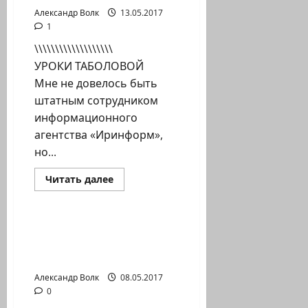
Александр Волк
13.05.2017
1
\\\\\\\\\\\\\\\\\\\
УРОКИ ТАБОЛОВОЙ
Мне не довелось быть
штатным сотрудником
информационного
агентства «Иринформ»,
но...
Прочитать
Читать далее
больше
Литературная гостиная
о
«По
ту
сторону
Поэт Николай
войны.
Цветоватый. ОДА
Записки
начальника
«ЗИКАРОНУ»
пресс-
центра».
Александр Волк
08.05.2017
(Продолжение)
0