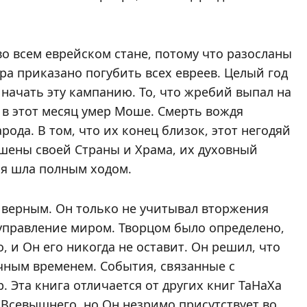
о всем еврейском стане, потому что разосланы
ра приказано погубить всех евреев. Целый год
 начать эту кампанию. То, что жребий выпал на
 в этот месяц умер Моше. Смерть вождя
ода. В том, что их конец близок, этот негодяй
шены своей Страны и Храма, их духовный
ия шла полным ходом.
л верным. Он только не учитывал вторжения
управление миром. Творцом было определено,
, и Он его никогда не оставит. Он решил, что
чным временем. События, связанные с
. Эта книга отличается от других книг ТаНаХа
я Всевышнего, но Он незримо присутствует во