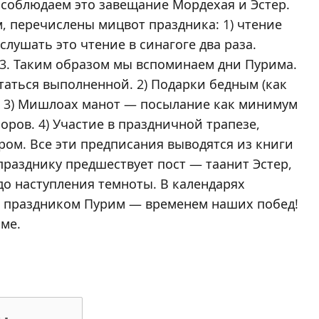
ы соблюдаем это завещание Мордехая и Эстер.
, перечислены мицвот праздника: 1) чтение
слушать это чтение в синагоге два раза.
.03. Таким образом мы вспоминаем дни Пурима.
итаться выполненной. 2) Подарки бедным (как
. 3) Мишлоах манот — посылание как минимум
ров. 4) Участие в праздничной трапезе,
ром. Все эти предписания выводятся из книги
о празднику предшествует пост — таанит Эстер,
а до наступления темноты. В календарях
м праздником Пурим — временем наших побед!
ме.