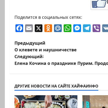
Поделится в социальных сетях:
Facebook
Email
X
Odnoklassniki
Mail.Ru
WhatsAp
Messen
Tele
Vi
Н
Предыдущий
О клевете и наушничестве
а
Следующий:
в
Елена Кочина о празднике Пурим. Про
и
г
ДРУГИЕ НОВОСТИ НА САЙТЕ ХАЙФАИНФО
а
ц