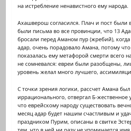
на истребление ненавистного ему народа.
Ахашверош согласился. Плач и пост были в
были письма во все провинции, что 13 Ада
бросали перед Аманом пур (жребий), когда
адар, очень порадовало Амана, потому что
показалась ему метафорой смерти всего нар
не сомневался: евреи были разобщены, ли
уровень желал много лучшего, ассимиляц
С точки зрения логики, рассчет Амана бы
иррационального, отвергал Б-жественное 
что еврейскому народу существовать вечно
месяц адар будет нашим счастливым и уда
праздником Пурим, описаны в свитке Эстер
тем, что в ней ни разу не упоминается им