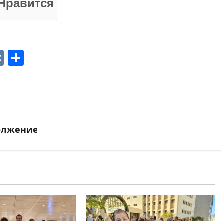
Нравится
p
ger
gram
ber
VK
Отправить
должение