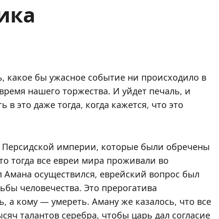
ика
ь, какое бы ужасное событие ни происходило в
время нашего торжества. И уйдет печаль, и
 в это даже тогда, когда кажется, что это
м Персидской империи, которые были обречены
что тогда все евреи мира проживали во
л Амана осуществился, еврейский вопрос был
дьбы человечества. Это прерогатива
, а кому — умереть. Аману же казалось, что все
тысяч талантов серебра, чтобы царь дал согласие