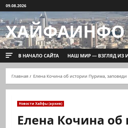
Перейти
09.08.2026
к
содержимому
ХАЙФАИНФО
В НАЧАЛО САЙТА
НАШ МИР — ВЗГЛЯД ИЗ 
Главная
Елена Кочина об истории Пурима, заповеди
Новости Хайфы (архив)
Елена Кочина об