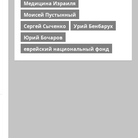
Медицина Израиля
Моисей Пустынный
Сергей Сыченко
Урий Бенбарух
Юрий Бочаров
еврейский национальный фонд