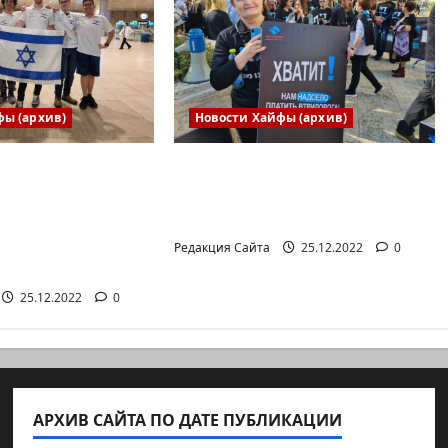
фы (архив)
Новости Хайфы (архив)
ая сборная
В Хайфе прошла
риняла участие
демонстрация против
родной
дороговизны жизни
 научной
Редакция Сайта
25.12.2022
0
е
25.12.2022
0
АРХИВ САЙТА ПО ДАТЕ ПУБЛИКАЦИИ