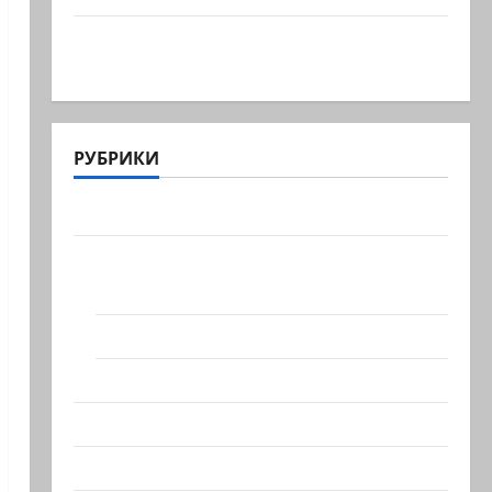
Вице-президент США Дж.Д.Вэнс обо
всей ситуации с…
РУБРИКИ
Актуально
Архив статей сайта
Новости на сайте (архив)
Новости Хайфы (архив)
Помним Холокост
Видео
Израиль сегодня