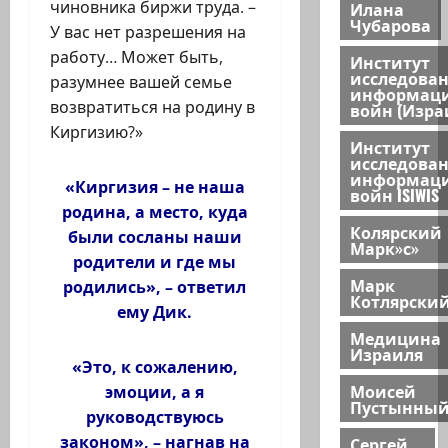
чиновника биржи труда. –
Илана
Чубарова
У вас нет разрешения на
работу… Может быть,
Институт
исследова
разумнее вашей семье
информац
возвратиться на родину в
войн (Изра
Киргизию?»
Институт
исследова
информац
«Киргизия – не наша
войн ISIWIS
родина, а место, куда
Колярский
были сосланы наши
Марк»с»
родители и где мы
Марк
родились», – ответил
Котлярски
ему Дик.
Медицина
Израиля
«Это, к сожалению,
Моисей
эмоции, а я
Пустынны
руководствуюсь
законом», – нагнав на
Сергей