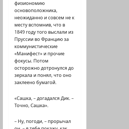
физиономию
основоположника,
неожиданно и совсем не к
месту вспомнив, что в
1849 году того выслали из
Пруссии во Францию за
коммунистические
«Манифест» и прочие
фокусы. Потом
осторожно дотронулся до
зеркала и понял, что оно
заклеено бумагой.
«Сашка, – догадался Дик. –
Точно, Сашка».
– Ну, погоди, – прорычал
он, – я тебе покажу, как