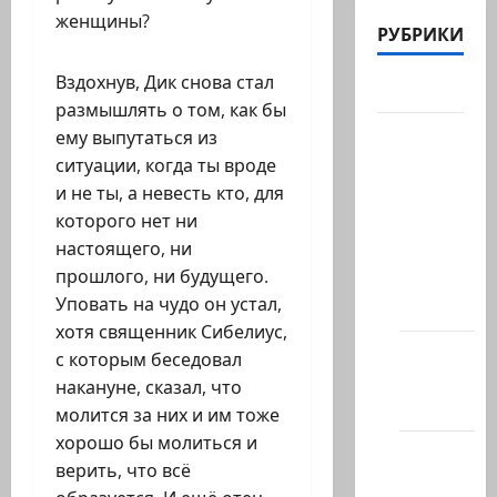
женщины?
РУБРИКИ
Вздохнув, Дик снова стал
Актуально
размышлять о том, как бы
Архив
ему выпутаться из
статей
ситуации, когда ты вроде
сайта
и не ты, а невесть кто, для
которого нет ни
Новости
настоящего, ни
на
прошлого, ни будущего.
сайте
Уповать на чудо он устал,
(архив)
хотя священник Сибелиус,
Новости
с которым беседовал
Хайфы
накануне, сказал, что
(архив)
молится за них и им тоже
хорошо бы молиться и
Помним
верить, что всё
Холокост