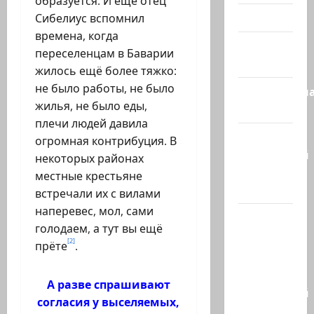
образуется. И ещё отец
Видео
Сибелиус вспомнил
времена, когда
Израиль
переселенцам в Баварии
сегодня
жилось ещё более тяжко:
не было работы, не было
Литературн
жилья, не было еды,
гостиная
плечи людей давила
Марк
огромная контрибуция. В
Котлярский
некоторых районах
Телеграмм
местные крестьяне
Канал
встречали их с вилами
наперевес, мол, сами
Наш мир
голодаем, а тут вы ещё
— взгляд
[2]
прёте
.
из
Израиля
А разве спрашивают
Ближний
согласия у выселяемых,
Восток