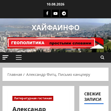
Перейти
10.08.2026
к
Facebook
Youtube
Телеграмм
содержимому
группа
ХАЙФАИНФО
ХАЙФАИНФО
Основное
меню
Главная
Александр Фитц. Письмо канцлеру
СВЕЖИЕ
Литературная гостиная
ЗАПИСИ
Александр