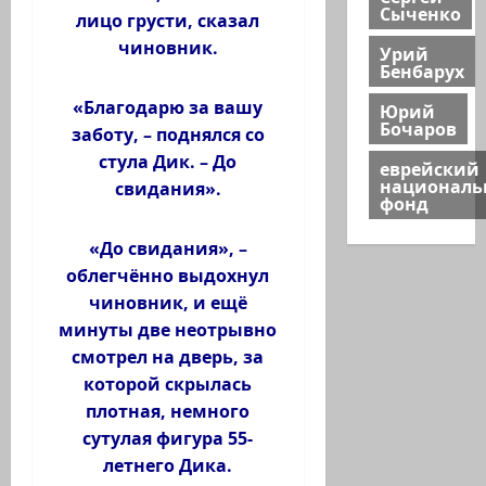
Сыченко
лицо грусти, сказал
чиновник.
Урий
Бенбарух
«Благодарю за вашу
Юрий
Бочаров
заботу, – поднялся со
стула Дик. – До
еврейский
национал
свидания».
фонд
«До свидания», –
облегчённо выдохнул
чиновник, и ещё
минуты две неотрывно
смотрел на дверь, за
которой скрылась
плотная, немного
сутулая фигура 55-
летнего Дика.