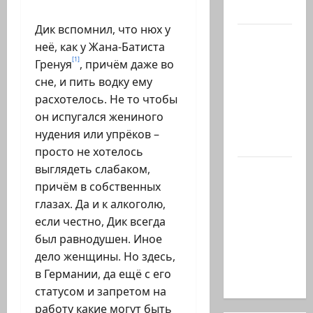
Иран в…
Дик вспомнил, что нюх у
Нетаниягу
неё, как у Жана-Батиста
заявил:
[1]
Гренуя
, причём даже во
Израиль
сне, и пить водку ему
отвергает
расхотелось. Не то чтобы
план
он испугался жениного
Совета
нудения или упрёков –
мира…
просто не хотелось
выглядеть слабаком,
Министр
причём в собственных
Нир
глазах. Да и к алкоголю,
Баркат
если честно, Дик всегда
на
был равнодушен. Иное
рабочей
дело женщины. Но здесь,
встрече с
в Германии, да ещё с его
послом…
статусом и запретом на
работу какие могут быть