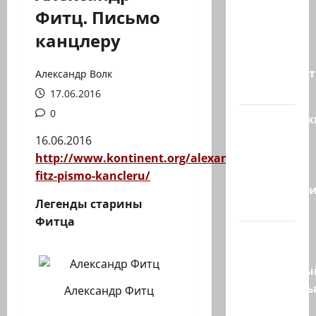
ТАСС
Фитц. Письмо
цитирует
канцлеру
советника
главы
правительст
Александр Волк
Израиля…
17.06.2016
0
Американск
СМИ
16.06.2016
сообщают,
http://www.kontinent.org/alexander-
что
fitz-pismo-kancleru/
истребител
Легенды старины
F-16…
Фитца
Пожарные
и
специальны
спасательн
Александр Фитц
отряд