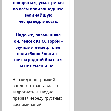
покоряться, усматривая
во всём произошедшем
величайшую
несправедливость.
Надо же, размышлял
он, генсек КПСС Горби –
лучший немец, член
политбюро Ельцин –
почти родной брат, а я
и не немец и не…
Неожиданно громкий
вопль кота заставил его
вздрогнуть, а заодно
прервал череду грустных
воспоминаний.