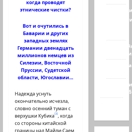
когда проводят
этнические чистки?
Геополит
Новост
Вот и очутились в
из
Баварии и других
стран
западных землях
Кибервой
Германии двенадцать
Технологи
миллионов немцев из
Силезии, Восточной
Полемика
Пруссии, Судетской
на сайте
области, Югославии…
Редколеги
сайта 2025
Надежда уснуть
окончательно исчезла,
Хайфа
словно осенний туман с
новости
[3]
верхушки Кубика
, когда
со стороны китайской
границы над Майли-Саем