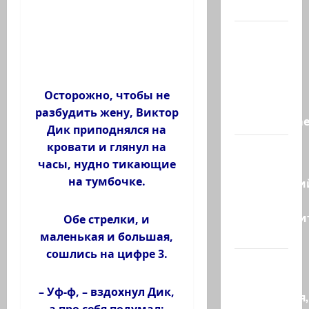
спасли…
НАТО
пужает…
НАТО
заявляет,
Осторожно, чтобы не
что
разбудить жену, Виктор
«отслеживае
Дик приподнялся на
кровати и глянул на
Бывший
часы, нудно тикающие
главный
на тумбочке.
полицейски
может
присоедини
Обе стрелки, и
к…
маленькая и большая,
сошлись на цифре 3.
Веселая
и
– Уф-ф, – вздохнул Дик,
находчивая,