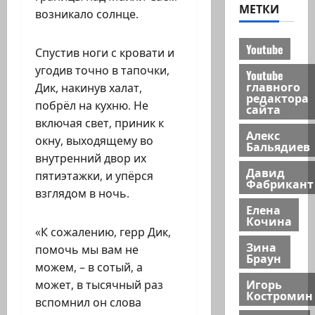
МЕТКИ
возникало солнце.
Youtube
Спустив ноги с кровати и
угодив точно в тапочки,
Youtube
главного
Дик, накинув халат,
редактора
побрёл на кухню. Не
сайта
включая свет, приник к
Алекс
окну, выходящему во
Бальядиев
внутренний двор их
Давид
пятиэтажки, и упёрся
Фабрикант
взглядом в ночь.
Елена
Кочина
«К сожалению, герр Дик,
Зина
помочь мы вам не
Браун
можем, – в сотый, а
Игорь
может, в тысячный раз
Костромин
вспомнил он слова