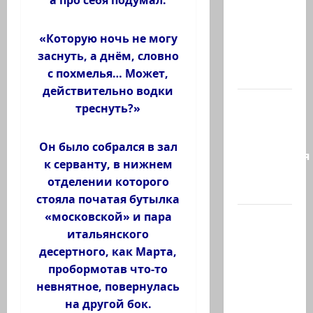
а про себя подумал:
или
Коварство
«Которую ночь не могу
и
заснуть, а днём, словно
любовь
с похмелья… Может,
Женщина…
действительно водки
Сирия и
треснуть?»
Россия
достигли
Он было собрался в зал
соглашения
к серванту, в нижнем
о
отделении которого
будущем…
стояла початая бутылка
«московской» и пара
Экс-
итальянского
глава
десертного, как Марта,
СНБ:
пробормотав что-то
Израиль
невнятное, повернулась
должен
на другой бок.
победить