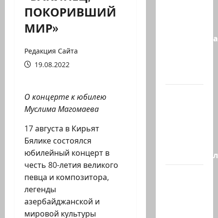
Сообщение
ПОКОРИВШИЙ
в New York
МИР»
Times:
Администра
Трампа
Редакция Сайта
искала
19.08.2022
на…
Генерал,
О концерте к юбилею
который
Муслима Магомаева
решил
17 августа в Кирьят
не
Бялике состоялся
отвечать
юбилейный концерт в
Председате
честь 80-летия великого
Вчера
певца и композитора,
вечером
легенды
с
азербайджанской и
разницей
мировой культуры