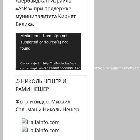
Азербайджан-Израиль
«АзИз» при поддержке
муниципалитета Кирьят
Бялика.
Видеоплеер
Media error: Format(s) not
supported or source(s) not
found
Скачать файл: http://haifainfo.live/wp-
content/uploads/2022/08/10000000_1261286747747610_90349655348532694
________________________________
_=2
© НИКОЛЬ НЕШЕР И
РАМИ НЕШЕР
Фото и видео: Михаил
Сальман и Николь Нешер