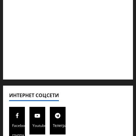
Геополитика
Новости из стран
Кибервойна Технология
Полемика на сайте
Редколегия сайта 2025
Хайфа новости
ИНТЕРНЕТ СОЦСЕТИ
Facebook
Youtube
Телеграмм
группа