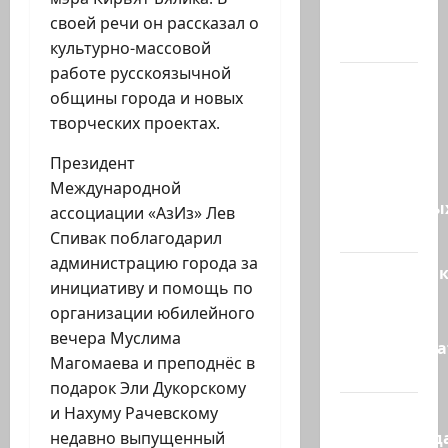
ровно
своей речи он рассказал о
одного…
культурно-массовой
работе русскоязычной
США
общины города и новых
одобрили
творческих проектах.
продажу
5250
Президент
зенитных
Международной
управляемы
ассоциации «АзИз» Лев
ракет к…
Спивак поблагодарил
администрацию города за
Макаронни
инициативу и помощь по
рехнулись?
организации юбилейного
Высший
вечера Муслима
администр
Магомаева и преподнёс в
суд…
подарок Эли Дукорскому
Зини
и Нахуму Рачевскому
предупрежда
недавно выпущенный