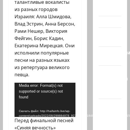
талантливые вокалисты
Помним
из разных городов
Холокост
Израиля: Алла Шмидова,
Видео
Влад Эстрин, Анна Берсон,
Рами Нешер, Виктория
Израиль
Фейгин, Борис Кадин,
сегодня
Екатерина Мирецкая. Они
Литературн
исполнили популярные
гостиная
песни на разных языках
из репертуара великого
Марк
певца.
Котлярский
Телеграмм
Видеоплеер
Media error: Format(s) not
supported or source(s) not
Канал
found
Наш мир
— взгляд
Скачать файл: http://haifainfo.live/wp-
content/uploads/2022/08/299884978_927717038184857_40256136394342211
из
Перед финальной песней
_=1
Израиля
«Синяя вечность»