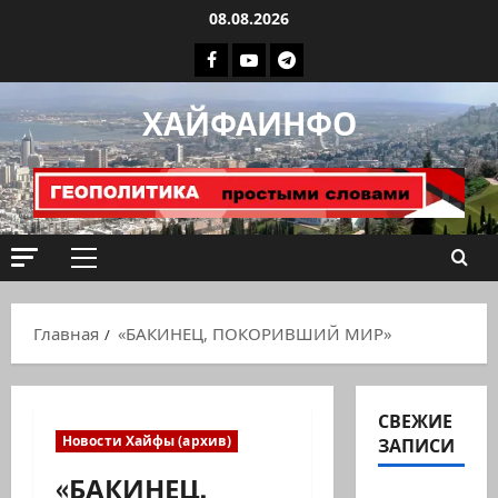
Перейти
08.08.2026
к
Facebook
Youtube
Телеграмм
содержимому
группа
ХАЙФАИНФО
ХАЙФАИНФО
Основное
меню
Главная
«БАКИНЕЦ, ПОКОРИВШИЙ МИР»
СВЕЖИЕ
Новости Хайфы (архив)
ЗАПИСИ
«БАКИНЕЦ,