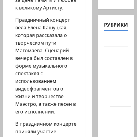
к великому Артисту.
Праздничный концерт
РУБРИКИ
вела Елена Кашуцкая,
которая рассказала о
Актуально
творческом пути
Магомаева. Сценарий
Архив
вечера был составлен в
статей
форме музыкального
сайта
спектакля с
Новости
использованием
на
видеофрагментов о
сайте
жизни и творчестве
(архив)
Маэстро, а также песен в
его исполнении.
Новости
Хайфы
В праздничном концерте
(архив)
приняли участие