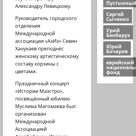
Пустынны
Александру Левицкому.
Сергей
Руководитель городского
Сыченко
отделения
Урий
Международной
Бенбарух
ассоциации «АзИз» Севин
Юрий
Ханукаев преподнёс
Бочаров
женскому артистическому
еврейский
составу корзины с
национал
цветами.
фонд
Праздничный концерт
«Истории Маэстро»,
посвящённый юбилею
Муслима Магомаева был
организован
Международной
Ассоциацией