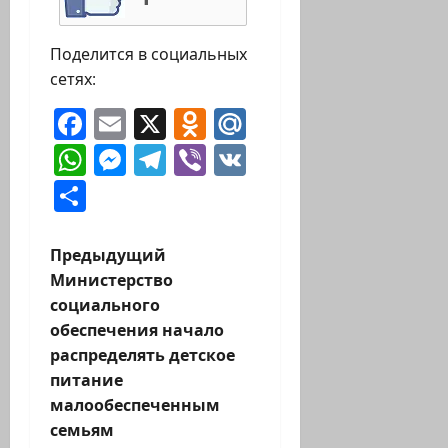
Поделится в социальных
сетях:
Facebook
Email
X
Odnoklassniki
Mail.Ru
WhatsApp
Messenger
Telegram
Viber
VK
Отправить
Н
Предыдущий
Министерство
а
социального
обеспечения начало
в
распределять детское
и
питание
малообеспеченным
г
семьям