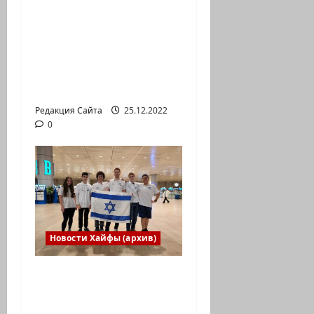
весело встретить
Новый год» или
«Реальность, данная
нам в ощущениях».
Коммуникат от
агентства «партизан»
Редакция Сайта
25.12.2022
0
Новости Хайфы (архив)
Израильская сборная
впервые приняла
участие в