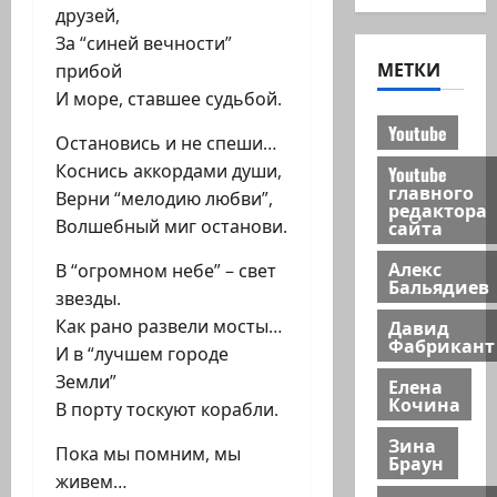
друзей,
За “синей вечности”
МЕТКИ
прибой
И море, ставшее судьбой.
Youtube
Остановись и не спеши…
Коснись аккордами души,
Youtube
главного
Верни “мелодию любви”,
редактора
Волшебный миг останови.
сайта
Алекс
В “огромном небе” – свет
Бальядиев
звезды.
Как рано развели мосты…
Давид
Фабрикант
И в “лучшем городе
Земли”
Елена
Кочина
В порту тоскуют корабли.
Зина
Пока мы помним, мы
Браун
живем…