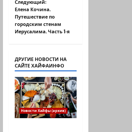
Следующий:
а
Елена Кочина.
ц
Путешествие по
городским стенам
и
Иерусалима. Часть 1-я
я
з
ДРУГИЕ НОВОСТИ НА
САЙТЕ ХАЙФАИНФО
а
п
и
с
Новости Хайфы (архив)
и
Есть установка