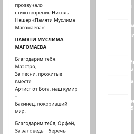
прозвучало
Ближний
стихотворение Николь
Восток
Нешер «Памяти Муслима
Геополит
Магомаева»:
Новост
ПАМЯТИ МУСЛИМА
из
МАГОМАЕВА
стран
Благодарим тебя,
Кибервой
Маэстро,
Технологи
За песни, прожитые
Полемика
вместе.
на сайте
Артист от Бога, наш кумир
–
Редколеги
Бакинец, покоривший
сайта 2025
мир.
Хайфа
Благодарим тебя, Орфей,
новости
За заповедь – беречь