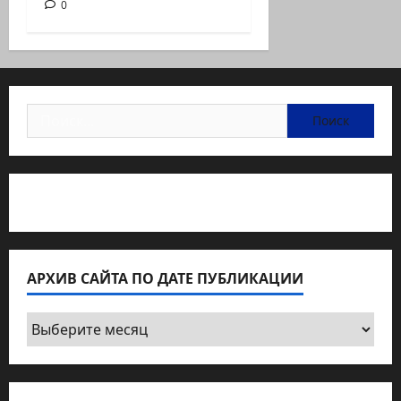
0
Найти:
Статьи об медицине Израиля
АРХИВ САЙТА ПО ДАТЕ ПУБЛИКАЦИИ
Архив
сайта
по
дате