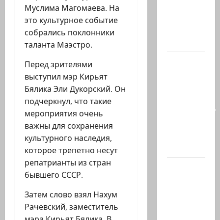
буквально
Муслима Магомаева. На
в
это культурное событие
несколько
собрались поклонники
минут…
таланта Маэстро.
Почему
Перед зрителями
талант
выступил мэр Кирьят
так
Бялика Эли Дукорский. Он
часто
подчеркнул, что такие
соседствует
мероприятия очень
с
важны для сохранения
безумием?
культурного наследия,
Почему…
которое трепетно несут
репатрианты из стран
В 2019-м
бывшего СССР.
Биньямину
Нетаниягу
Затем слово взял Нахум
не
Рачевский, заместитель
хватило
мэра Кирьят Бялика. В