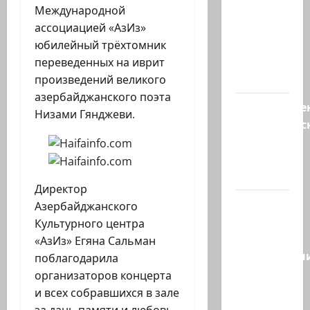
обещания
Международной
ХАМАСа
ассоциацией «АзИз»
вредны
юбилейный трёхтомник
для
переведенных на иврит
нашего…
произведений великого
азербайджанского поэта
Могуществе
Низами Гянджеви.
мусульманс
страны
создают
новый…
Директор
Сегодня
Азербайджанского
отмечается
Культурного центра
день
«АзИз» Егяна Сальман
подкаблучн
поблагодарила
Кто
организаторов концерта
таковой
и всех собравшихся в зале
-…
за дань памяти и любовь