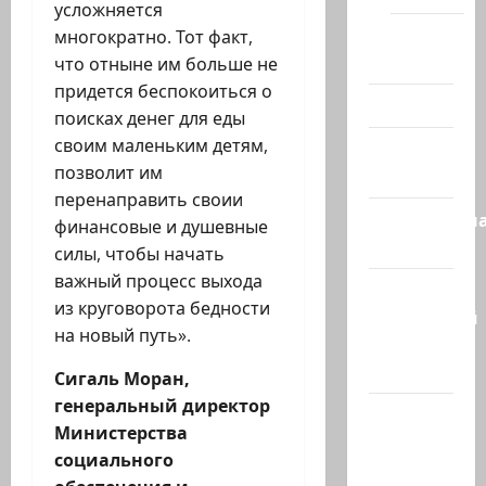
усложняется
Помним
многократно. Тот факт,
Холокост
что отныне им больше не
придется беспокоиться о
Видео
поисках денег для еды
своим маленьким детям,
Израиль
позволит им
сегодня
перенаправить своии
Литературн
финансовые и душевные
гостиная
силы, чтобы начать
важный процесс выхода
Марк
из круговорота бедности
Котлярский
на новый путь».
Телеграмм
Канал
Сигаль Моран,
генеральный директор
Наш мир
Министерства
— взгляд
социального
из