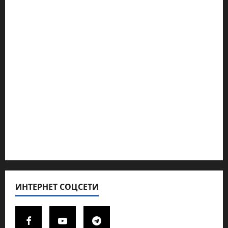
Наш мир — взгляд из Израиля
Ближний Восток
Геополитика
Новости из стран
Кибервойна Технология
Полемика на сайте
Редколегия сайта 2025
Хайфа новости
ИНТЕРНЕТ СОЦСЕТИ