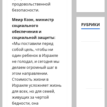
продовольственной
для…
безопасности.
Меир Коэн, министр
РУБРИКИ
социального
обеспечения и
Актуально
социальной защиты
:
«Мы поставили перед
Архив
собой цель, чтобы ни
статей
один ребенок в Израиле
сайта
не голодал, и сегодня мы
Новости
делаем огромный шаг в
на
этом направлении.
сайте
Стоимость жизни в
(архив)
Израиле усложняет жизнь
для всех, но для семей,
Новости
живущих за чертой
Хайфы
бедности, она
(архив)