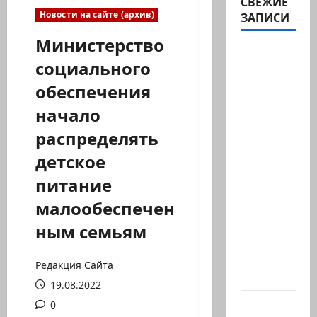
СВЕЖИЕ
Новости на сайте (архив)
ЗАПИСИ
Министерство
ЦАХАЛ
социального
опасается,
обеспечения
что
десятки
начало
активных
распределять
иранских…
детское
В 2019-м
питание
Биньямину
малообеспечен
Нетаниягу
не
ным семьям
хватило
ровно
Редакция Сайта
одного…
19.08.2022
Правые
0