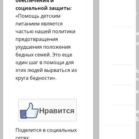
обеспечения и
Израиля
социальной защиты
:
Ближний
«Помощь детским
Восток
питанием является
частью нашей политики
Геополит
предотвращения
Новост
ухудшения положения
из
бедных семей. Это еще
стран
один шаг в помощи для
этих людей вырваться из
Кибервой
круга бедности».
Технологи
Полемика
на сайте
Нравится
Редколеги
сайта 2025
Поделится в социальных
Хайфа
сетях: