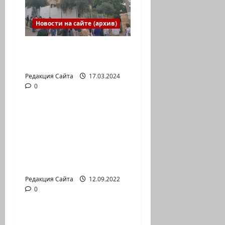
Новости на сайте (архив)
Выборы президента
России в Израиле
Редакция Сайта
17.03.2024
0
Новости на сайте (архив)
Новый сериал Амита
Коэна и Рона Лешема
— коммуникат
аг.Партизан
Входящие
Редакция Сайта
12.09.2022
0
Новости на сайте (архив)
Неизбежность пути