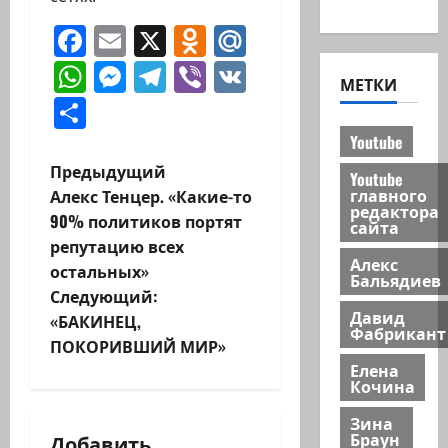
новости
Facebook
Email
X
Odnoklassniki
Mail.Ru
WhatsApp
Messenger
Telegram
Viber
VK
МЕТКИ
Отправить
Youtube
Н
Предыдущий
Youtube
главного
Алекс Тенцер. «Какие-то
а
редактора
90% политиков портят
сайта
репутацию всех
в
Алекс
остальных»
Бальядиев
и
Следующий:
Давид
«БАКИНЕЦ,
Фабрикант
г
ПОКОРИВШИЙ МИР»
Елена
а
Кочина
ц
Зина
Браун
Добавить