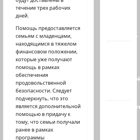
будут доставлены в
Ормузском
течение трех рабочих
проливе
дней.
иранцы
обстреляли
Помощь предоставляется
очередное…
семьям с младенцами,
находящимся в тяжелом
Есть
финансовом положении,
такая
которые уже получают
партия?
помощь в рамках
В
обеспечения
израильско
продовольственной
политике
безопасности. Следует
снова…
подчеркнуть, что это
является дополнительной
Министерст
помощью в придачу к
утвердило
тому, что семьи получали
113
ранее в рамках
миллионов
программы
шекелей