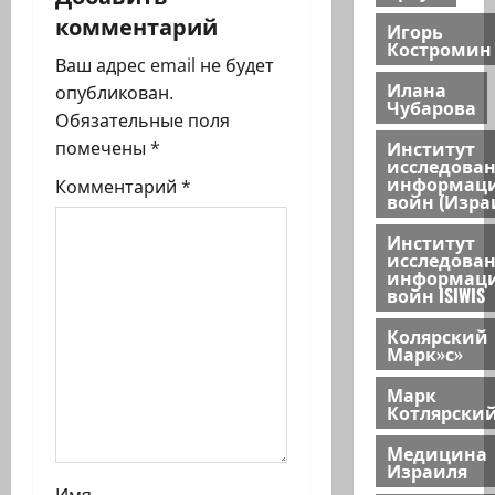
и
комментарий
Игорь
Костромин
я
Ваш адрес email не будет
Илана
опубликован.
Чубарова
з
Обязательные поля
Институт
помечены
*
а
исследова
информац
Комментарий
*
войн (Изра
п
Институт
и
исследова
информац
с
войн ISIWIS
Колярский
и
Марк»с»
Марк
Котлярски
Медицина
Израиля