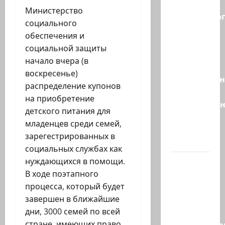
без
Министерство
религиозно
социального
диктата:
обеспечения и
партия
социальной защиты
Эрдана
начало вчера (в
и
воскресенье)
Эдельштейн
распределение купонов
даёт
на приобретение
русскоязыч
детского питания для
Израилю
младенцев среди семей,
новый
зарегестрированных в
выбор
социальных службах как
нуждающихся в помощи.
ВМС
В ходе поэтапного
Израиля
процесса, который будет
проводят
завершен в ближайшие
массовые
дни, 3000 семей по всей
учения в
стране, имеющих право
Средиземно