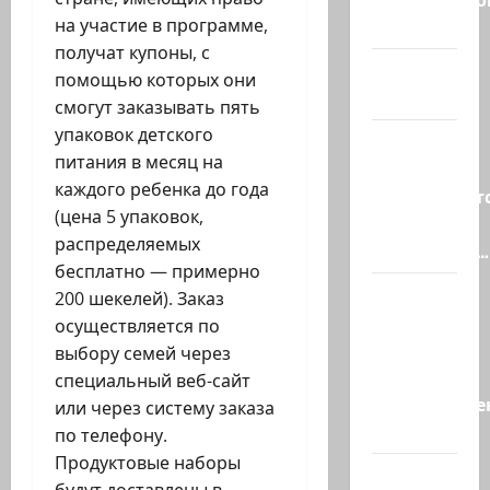
на участие в программе,
и…
получат купоны, с
А вам
помощью которых они
слабо?!
смогут заказывать пять
упаковок детского
Началось
питания в месяц на
или
каждого ребенка до года
продолжаетс
(цена 5 упаковок,
В Сирии
распределяемых
произошёл…
бесплатно — примерно
А, вот, и
200 шекелей). Заказ
хорошая
осуществляется по
новость
выбору семей через
«Смотрич
специальный веб-сайт
высокомерен
или через систему заказа
в…
по телефону.
Продуктовые наборы
В