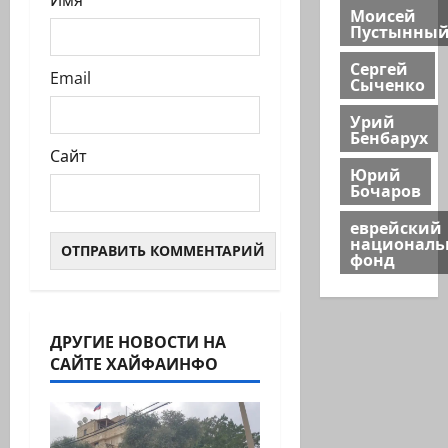
Имя
Моисей
Пустынны
Сергей
Email
Сыченко
Урий
Бенбарух
Сайт
Юрий
Бочаров
еврейский
национал
фонд
ДРУГИЕ НОВОСТИ НА
САЙТЕ ХАЙФАИНФО