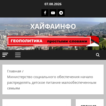
Перейти
07.08.2026
к
Facebook
Youtube
Телеграмм
содержимому
группа
ХАЙФАИНФО
ХАЙФАИНФО
Основное
меню
Главная
Министерство социального обеспечения начало
распределять детское питание малообеспеченным
семьям