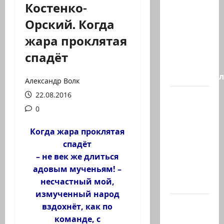
Костенко-
Генерал,
Орский. Когда
который
жара проклятая
решил
не
спадёт
отвечать
Председате
Александр Волк
22.08.2016
Вчера
вечером
0
с
Когда жара проклятая
разницей
спадёт
буквально
– не век же длиться
в
адовым мученьям! –
несколько
несчастный мой,
минут…
измученный народ
Почему
вздохнёт, как по
талант
команде, с