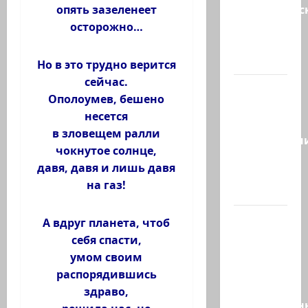
мусульманс
опять зазеленеет
страны
осторожно…
создают
новый…
Но в это трудно верится
сейчас.
Сегодня
Ополоумев, бешено
отмечается
несется
день
в зловещем ралли
подкаблучн
чокнутое солнце,
Кто
давя, давя и лишь давя
таковой
на газ!
-…
Голос
А вдруг планета, чтоб
одинокого
себя спасти,
в
умом своим
пустыне
распорядившись
Левый
здраво,
общественн