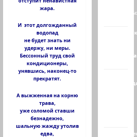
отступит ненавистная
зенитных
жара.
управляемы
ракет к…
И этот долгожданный
Макаронни
водопад
рехнулись?
не будет знать ни
Высший
удержу, ни меры.
администр
Бессонный труд свой
суд…
кондиционеры,
унявшись, наконец-то
Зини
прекратят.
предупрежда
обещания
А выжженная на корню
ХАМАСа
трава,
вредны
уже соломой ставши
для
безнадежно,
нашего…
шальную жажду утолив
Могуществе
едва,