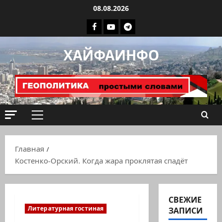
Перейти
08.08.2026
к
Facebook
Youtube
Телеграмм
содержимому
группа
ХАЙФАИНФО
ХАЙФАИНФО
Основное
меню
Главная
Костенко-Орский. Когда жара проклятая спадёт
СВЕЖИЕ
Литературная гостиная
ЗАПИСИ