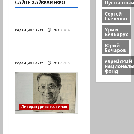
САЙТЕ ХАЙФАИНФО
Пустынны
Литературная гостиная
Сергей
Сыченко
В ПЕРВОЙ ДЕСЯТКЕ
Урий
Редакция Сайта
28.02.2026
Литературная гостиная
Бенбарух
Юрий
Давид МАРКИШ.
Бочаров
ПИСЬМО БЕЗ МАРКИ
еврейский
Редакция Сайта
28.02.2026
национал
фонд
Литературная гостиная
Ян Топоровский.
АМАРКОРД ЮЗА