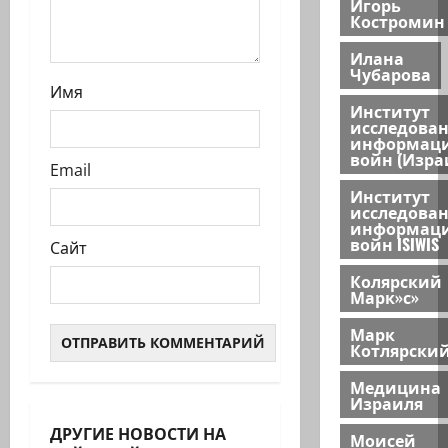
Игорь
Костромин
Илана
Чубарова
Имя
Институт
исследова
информац
войн (Изра
Email
Институт
исследова
информац
войн ISIWIS
Сайт
Колярский
Марк»с»
Марк
Котлярски
Медицина
Израиля
ДРУГИЕ НОВОСТИ НА
Моисей