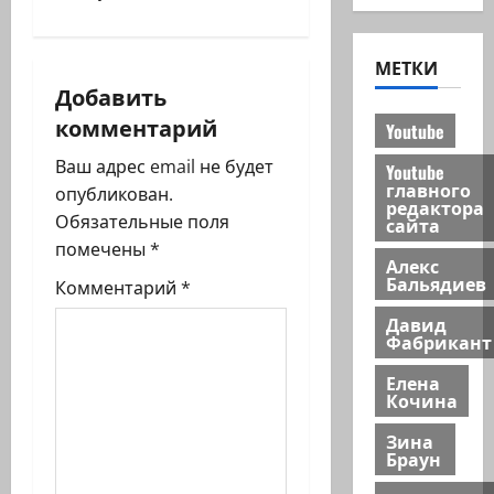
а
ц
МЕТКИ
и
Добавить
комментарий
Youtube
я
Ваш адрес email не будет
Youtube
з
главного
опубликован.
редактора
Обязательные поля
сайта
а
помечены
*
Алекс
п
Бальядиев
Комментарий
*
и
Давид
Фабрикант
с
Елена
Кочина
и
Зина
Браун