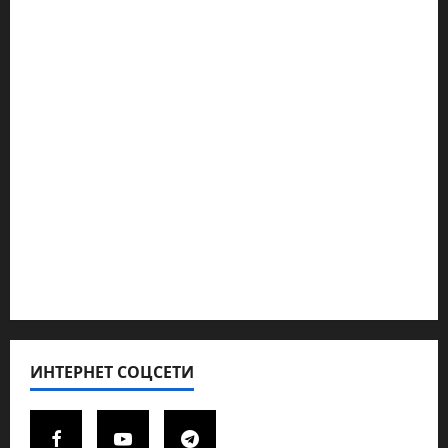
Наш мир — взгляд из Израиля
Ближний Восток
Геополитика
Новости из стран
Кибервойна Технология
Полемика на сайте
Редколегия сайта 2025
Хайфа новости
ИНТЕРНЕТ СОЦСЕТИ