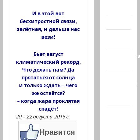
Помним
Холокост
И в этой вот
бесхитростной связи,
Видео
залётная, и дальше нас
Израиль
вези!
сегодня
Бьет август
Литературн
климатический рекорд.
гостиная
Что делать нам? Да
Марк
прятаться от солнца
Котлярский
и только ждать – чего
Телеграмм
же остаётся?
Канал
– когда жара проклятая
спадёт!
Наш мир
20 – 22 августа 2016 г.
— взгляд
из
Нравится
Израиля