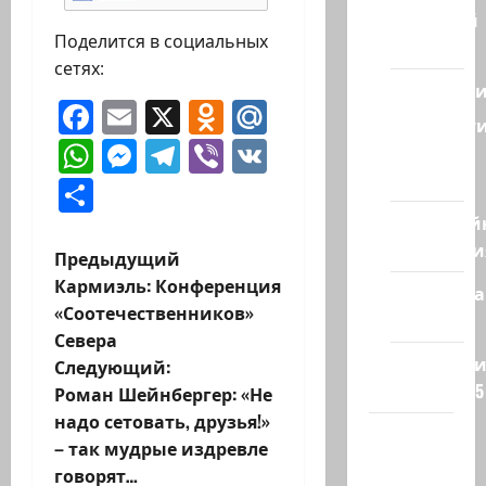
Ближний
Поделится в социальных
Восток
сетях:
Геополит
Facebook
Email
X
Odnoklassniki
Mail.Ru
Новост
WhatsApp
Messenger
Telegram
Viber
VK
из
стран
Отправить
Кибервой
Технологи
Н
Предыдущий
Кармиэль: Конференция
Полемика
а
«Соотечественников»
на сайте
Севера
в
Редколеги
Следующий:
сайта 2025
и
Роман Шейнбергер: «Не
надо сетовать, друзья!»
Хайфа
г
– так мудрые издревле
новости
говорят…