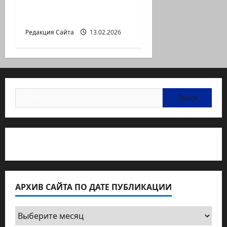
ГЕРШТЕЙНА, ИЛИ
БУМАЖНОЕ КИНО
Редакция Сайта
13.02.2026
Найти:
Статьи об медицине Израиля
АРХИВ САЙТА ПО ДАТЕ ПУБЛИКАЦИИ
Архив
сайта