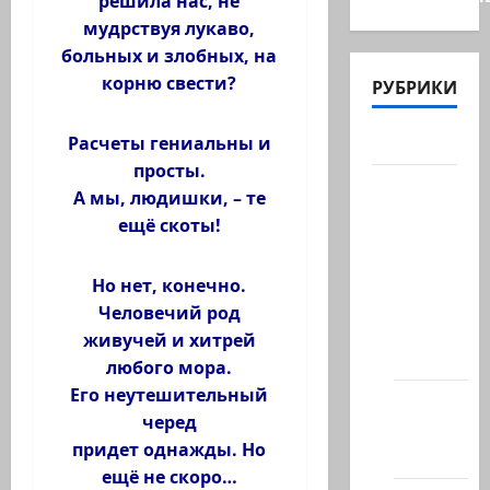
решила нас, не
мудрствуя лукаво,
больных и злобных, на
корню свести?
РУБРИКИ
Актуально
Расчеты гениальны и
просты.
Архив
А мы, людишки, – те
статей
ещё скоты!
сайта
Новости
Но нет, конечно.
на
Человечий род
сайте
живучей и хитрей
(архив)
любого мора.
Его неутешительный
Новости
черед
Хайфы
придет однажды. Но
(архив)
ещё не скоро…