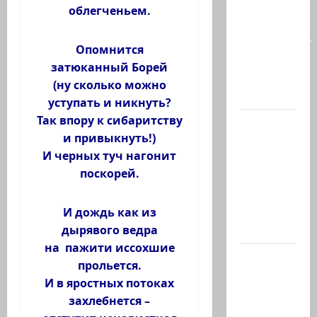
так
облегченьем.
часто
соседствует
Опомнится
с
затюканный Борей
безумием?
(ну сколько можно
Почему…
уступать и никнуть?
Так впору к сибаритству
В 2019-м
и привыкнуть!)
Биньямину
И черных туч нагонит
Нетаниягу
поскорей.
не
хватило
ровно
И дождь как из
одного…
дырявого ведра
на пажити иссохшие
США
прольется.
одобрили
И в яростных потоках
продажу
захлебнется –
5250