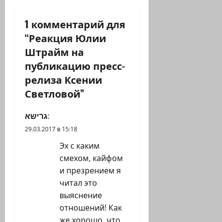
ц
и
1 комментарий для
“
Реакция Юлии
я
Штрайм на
з
публикацию пресс-
релиза Ксении
а
Светловой
”
п
גרישא
:
и
29.03.2017 в 15:18
с
Эх с каким
смехом, кайфом
и
и презрением я
читал это
выяснение
отношений! Как
же хорошо, что