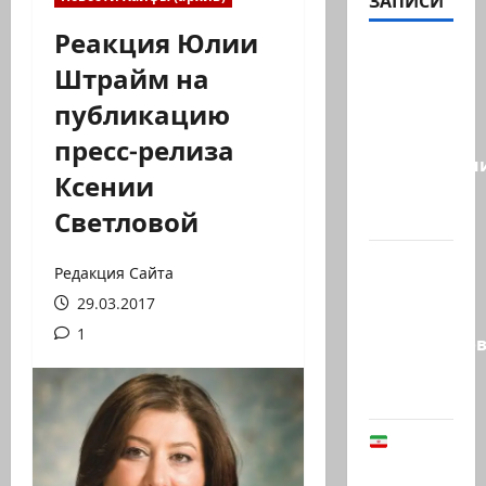
ЗАПИСИ
Реакция Юлии
Это
Штрайм на
видео
публикацию
стало
вирусным.
пресс-релиза
Израильтян
Ксении
резервист,
Светловой
…
Этот
Редакция Сайта
перфоманс
29.03.2017
времен
1
Средневеков
устроила
левая…
В
Иране