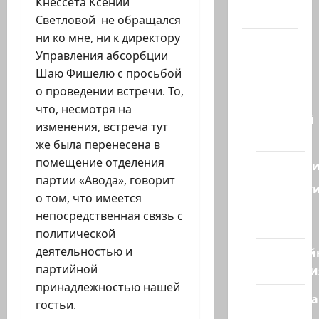
Кнессета Ксении
Канал
Светловой не обращался
ни ко мне, ни к директору
Наш мир
Управления абсорбции
— взгляд
Шаю Фишелю с просьбой
из
о проведении встречи. То,
Израиля
что, несмотря на
Ближний
изменения, встреча тут
Восток
же была перенесена в
помещение отделения
Геополит
партии «Авода», говорит
Новост
о том, что имеется
из
непосредственная связь с
стран
политической
Кибервой
деятельностью и
Технологи
партийной
принадлежностью нашей
Полемика
гостьи.
на сайте