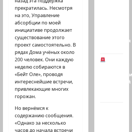
назад эта поддержка
Шарк
прекратилась. Несмотря
аль-
на это, Управление
Аваст»:
абсорбции по моей
Второй
инициативе продолжает
этап
существование этого
соглашения
проект самостоятельно. В
о…
рядах Дома учёных около
В
200 человек. Они каждую
Германии
неделю собираются в
предотврат
«Бейт Оле», проводя
возможный
интереснейшие встречи,
теракт
привлекающие многих
в…
горожан.
Кому
Но вернёмся к
дан
содержанию сообщения.
Илуз?
«Однако за несколько
Дан
часов до начала встречи