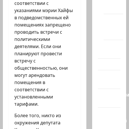
сайте
соответствии с
(архив)
указаниями мэрии Хайфы
в подведомственных ей
Новости
помещениях запрещено
Хайфы
проводить встречи с
(архив)
политическими
Помним
деятелями. Если они
Холокост
планируют провести
встречу с
Видео
общественностью, они
могут арендовать
Израиль
помещения в
сегодня
соответствии с
Литературн
установленными
гостиная
тарифами.
Марк
Более того, никто из
Котлярский
окружения депутата
Телеграмм