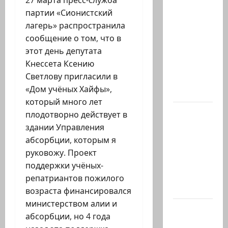
27 марта пресс-служба
Старшина
партии «Сионистский
Тамир
лагерь» распространила
Вакнин,
сообщение о том, что в
33 года,
этот день депутата
из
Кнессета Ксению
Эйлата,
Светлову пригласили в
погиб
«Дом учёных Хайфы»,
вчера в…
который много лет
В 2019-м
плодотворно действует в
Биньямину
здании Управления
Нетаниягу
абсорбции, которым я
не
руковожу. Проект
хватило
поддержки учёных-
ровно
репатриантов пожилого
одного…
возраста финансировался
министерством алии и
Газета
абсорбции, но 4 года
«Аль-