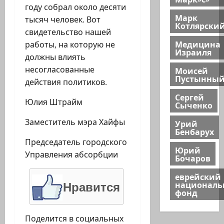
году собрал около десяти
Марк
тысяч человек. Вот
Котлярски
свидетельство нашей
Медицина
работы, на которую не
Израиля
должны влиять
несогласованные
Моисей
Пустынны
действия политиков.
Сергей
Юлия Штрайм
Сыченко
Заместитель мэра Хайфы
Урий
Бенбарух
Председатель городского
Юрий
Управления абсорбции
Бочаров
еврейский
национал
Нравится
фонд
Поделится в социальных