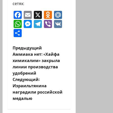
сетях:
Facebook
Email
X
Odnoklassniki
Mail.Ru
WhatsApp
Messenger
Telegram
Viber
VK
Отправить
Н
Предыдущий
Аммиака нет: «Хайфа
а
химикалим» закрыла
линии производства
в
удобрений
и
Следующий:
Израильтянина
г
наградили российской
медалью
а