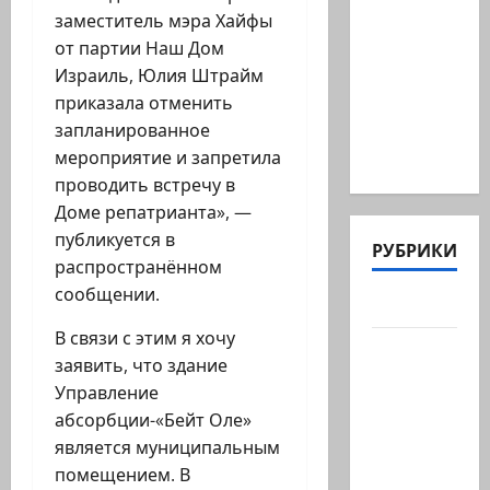
Илуз,
заместитель мэра Хайфы
беглый
от партии Наш Дом
депутат
Израиль, Юлия Штрайм
из
приказала отменить
«Ликуда»,
запланированное
…
мероприятие и запретила
проводить встречу в
Доме репатрианта», —
публикуется в
РУБРИКИ
распространённом
сообщении.
Актуально
В связи с этим я хочу
Архив
заявить, что здание
статей
Управление
сайта
абсорбции-«Бейт Оле»
Новости
является муниципальным
на
помещением. В