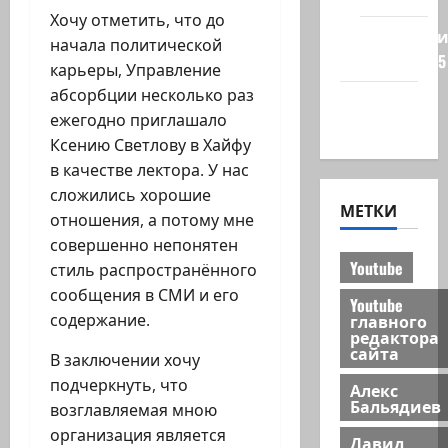
Хочу отметить, что до
Редколеги
начала политической
сайта 2025
карьеры, Управление
абсорбции несколько раз
Хайфа
ежегодно приглашало
новости
Ксению Светлову в Хайфу
в качестве лектора. У нас
сложились хорошие
МЕТКИ
отношения, а потому мне
совершенно непонятен
Youtube
стиль распространённого
сообщения в СМИ и его
Youtube
главного
содержание.
редактора
сайта
В заключении хочу
подчеркнуть, что
Алекс
Бальядиев
возглавляемая мною
организация является
Давид