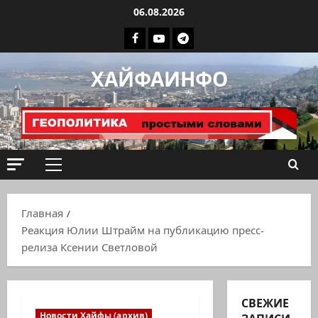
Перейти
06.08.2026
к
Facebook
Youtube
Телеграмм
содержимому
группа
ХАЙФАИНФО
ХАЙФАИНФО
Основное
меню
Главная
Реакция Юлии Штрайм на публикацию пресс-
релиза Ксении Светловой
СВЕЖИЕ
Новости Хайфы (архив)