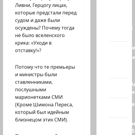
— взгляд
Ливни, Герцогу лицах,
из
которые предстали перед
Израиля
судом и даже были
Ближний
осуждены? Почему тогда
Восток
не было вселенского
крика: «Уходи в
Геополит
отставку!»?
Новост
из
Потому что те премьеры
стран
и министры были
ставленниками,
Кибервой
послушными
Технологи
марионетками СМИ
Полемика
(Кроме Шимона Переса,
на сайте
который был идейным
близнецом этих СМИ).
Редколеги
сайта 2025