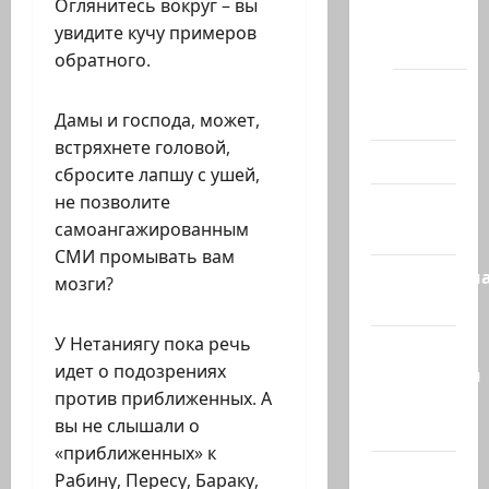
Оглянитесь вокруг – вы
Хайфы
увидите кучу примеров
(архив)
обратного.
Помним
Холокост
Дамы и господа, может,
встряхнете головой,
Видео
сбросите лапшу с ушей,
не позволите
Израиль
самоангажированным
сегодня
СМИ промывать вам
Литературн
мозги?
гостиная
У Нетаниягу пока речь
Марк
идет о подозрениях
Котлярский
против приближенных. А
Телеграмм
вы не слышали о
Канал
«приближенных» к
Наш мир
Рабину, Пересу, Бараку,