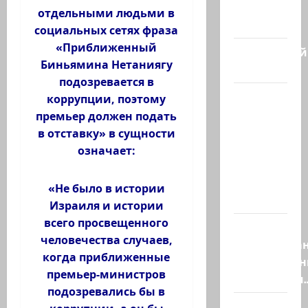
Турция и
отдельными людьми в
Пакистан…
социальных сетях фраза
«Приближенный
Заботливый
Биньямина Нетаниягу
котяра…
подозревается в
Мордехай
коррупции, поэтому
Давид,
премьер должен подать
сторонник
в отставку» в сущности
правых
означает:
сил,
один из
«Не было в истории
самых…
Израиля и истории
всего просвещенного
Ливан
человечества случаев,
разочарова
когда приближенные
нерасшире
премьер-министров
пилотными
подозревались бы в
Маша и