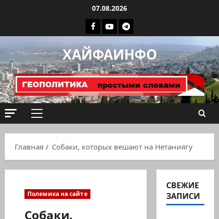
Перейти
07.08.2026
к
Facebook
Youtube
Телеграмм
содержимому
группа
ХАЙФАИНФО
ХАЙФАИНФО
Основное
меню
Главная
Собаки, которых вешают на Нетаниягу
СВЕЖИЕ
Полемика на сайте
ЗАПИСИ
Собаки,