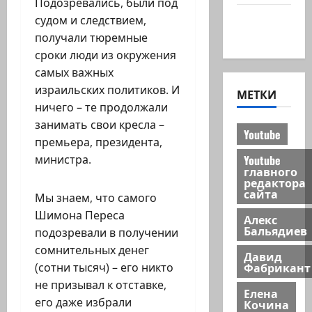
Подозревались, были под
Хайфа
судом и следствием,
новости
получали тюремные
сроки люди из окружения
самых важных
израильских политиков. И
МЕТКИ
ничего – те продолжали
занимать свои кресла –
Youtube
премьера, президента,
Youtube
министра.
главного
редактора
сайта
Мы знаем, что самого
Шимона Переса
Алекс
Бальядиев
подозревали в получении
сомнительных денег
Давид
Фабрикант
(сотни тысяч) – его никто
не призывал к отставке,
Елена
его даже избрали
Кочина