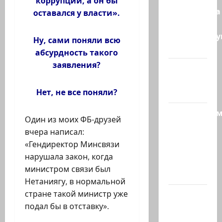
коррупции, а он бы
Капитолина
оставался у власти».
— те, кто
координиру
Ну, сами поняли всю
работу…
абсурдность такого
заявления?
@markkot56
posted a
Нет, не все поняли?
video
Продолжае
Один из моих ФБ-друзей
рубрику
вчера написал:
психолога
«Гендиректор Минсвязи
Елены
нарушала закон, когда
Киселевой:
министром связи был
…
Нетаниягу, в нормальной
стране такой министр уже
ЦАХАЛ
подал бы в отставку».
опасается,
что