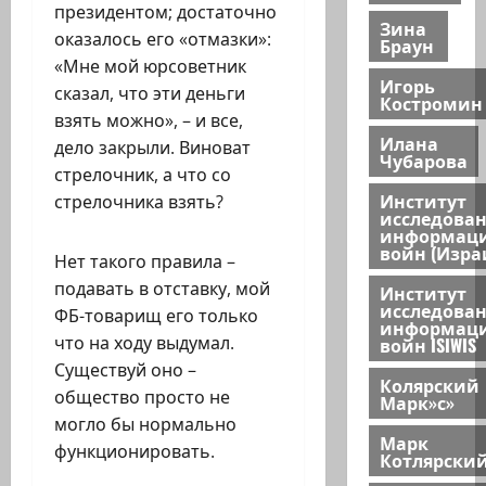
президентом; достаточно
Зина
оказалось его «отмазки»:
Браун
«Мне мой юрсоветник
Игорь
сказал, что эти деньги
Костромин
взять можно», – и все,
Илана
дело закрыли. Виноват
Чубарова
стрелочник, а что со
Институт
стрелочника взять?
исследова
информац
войн (Изра
Нет такого правила –
подавать в отставку, мой
Институт
исследова
ФБ-товарищ его только
информац
что на ходу выдумал.
войн ISIWIS
Существуй оно –
Колярский
общество просто не
Марк»с»
могло бы нормально
Марк
функционировать.
Котлярски