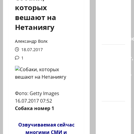
Кара
которых
божья? 4
вешают на
августа,
во время
Нетаниягу
матча
региональн
Александр Волк
18.07.2017
Что
происходит,
1
когда
палестинец
приезжает
работать
Фото: Getty Images
в…
16.07.2017 07:52
Ожидается,
Собака номер 1
что
Саудовская
Озвучиваемая сейчас
Аравия,
многими СМИ и