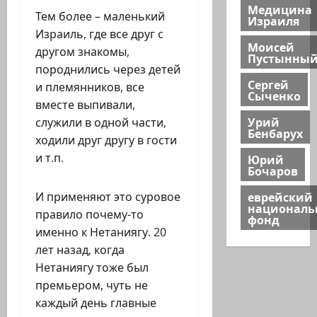
Медицина
Тем более – маленький
Израиля
Израиль, где все друг с
Моисей
другом знакомы,
Пустынны
породнились через детей
Сергей
и племянников, все
Сыченко
вместе выпивали,
Урий
служили в одной части,
Бенбарух
ходили друг другу в гости
и т.п.
Юрий
Бочаров
еврейский
И применяют это суровое
национал
правило почему-то
фонд
именно к Нетаниягу. 20
лет назад, когда
Нетаниягу тоже был
премьером, чуть не
каждый день главные