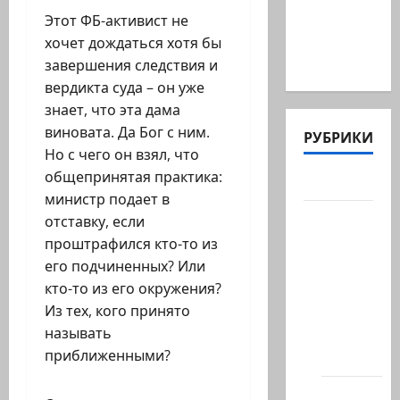
десятки
Этот ФБ-активист не
активных
хочет дождаться хотя бы
иранских…
завершения следствия и
вердикта суда – он уже
знает, что эта дама
виновата. Да Бог с ним.
РУБРИКИ
Но с чего он взял, что
общепринятая практика:
Актуально
министр подает в
Архив
отставку, если
статей
проштрафился кто-то из
сайта
его подчиненных? Или
кто-то из его окружения?
Новости
Из тех, кого принято
на
называть
сайте
приближенными?
(архив)
Новости