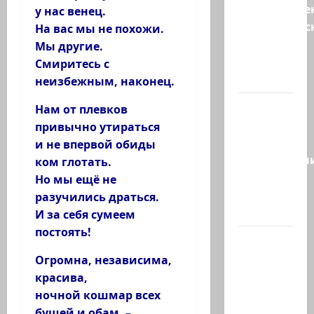
Могуществе
у нас венец.
мусульманс
На вас мы не похожи.
страны
Мы другие.
создают
Смиритесь с
новый…
неизбежным, наконец.
Сегодня
Нам от плевков
отмечается
привычно утираться
день
и не впервой обиды
подкаблучн
ком глотать.
Кто
Но мы ещё не
таковой
разучились драться.
-…
И за себя сумеем
постоять!
Голос
одинокого
Огромна, независима,
в
красива,
пустыне
ночной кошмар всех
Левый
бушей и обам, –