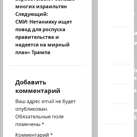
Израиля
многих израильтян
в
Ближний
Следующий:
Восток
и
СМИ: Нетанияху ищет
повод для роспуска
Геополит
г
правительства и
Новост
надеется на мирный
а
из
план» Трампа
стран
ц
Кибервой
и
Технологи
Добавить
я
комментарий
Полемика
на сайте
з
Ваш адрес email не будет
опубликован.
Редколеги
а
Обязательные поля
сайта 2025
п
помечены
*
Хайфа
Комментарий
*