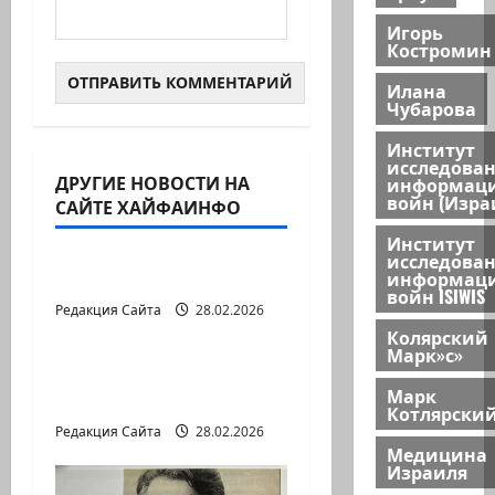
Игорь
Костромин
Илана
Чубарова
Институт
исследова
ДРУГИЕ НОВОСТИ НА
информац
войн (Изра
САЙТЕ ХАЙФАИНФО
Литературная гостиная
Институт
исследова
информац
В ПЕРВОЙ ДЕСЯТКЕ
войн ISIWIS
Редакция Сайта
28.02.2026
Литературная гостиная
Колярский
Марк»с»
Давид МАРКИШ.
Марк
ПИСЬМО БЕЗ МАРКИ
Котлярски
Редакция Сайта
28.02.2026
Медицина
Израиля