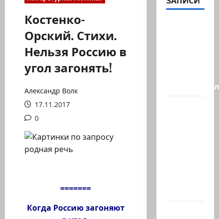
ЗАПИСИ
Костенко-
Генерал,
Орский. Стихи.
который
Нельзя Россию в
решил
не
угол загонять!
отвечать
Председате
Александр Волк
17.11.2017
Вчера
вечером
0
с
разницей
буквально
в
несколько
=======
минут…
Когда Россию загоняют
Почему