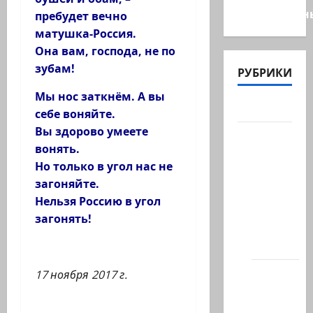
общественн
пребудет вечно
матушка-Россия.
Она вам, господа, не по
зубам!
РУБРИКИ
Мы нос заткнём. А вы
Актуально
себе воняйте.
Вы здорово умеете
Архив
вонять.
статей
Но только в угол нас не
сайта
загоняйте.
Новости
Нельзя Россию в угол
на
загонять!
сайте
(архив)
Новости
17 ноября 2017 г.
Хайфы
(архив)