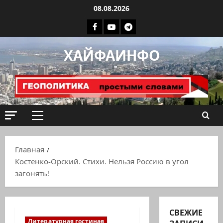
Перейти
08.08.2026
к
Facebook
Youtube
Телеграмм
содержимому
группа
ХАЙФАИНФО
ХАЙФАИНФО
Основное
меню
Главная
Костенко-Орский. Стихи. Нельзя Россию в угол
загонять!
СВЕЖИЕ
Литературная гостиная