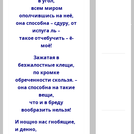
в угол,
талант
всем миром
так
ополчившись на неё,
часто
она способна – сдуру, от
соседствует
испуга ль –
с
такое отчебучить – ё-
безумием?
моё!
Почему…
Зажатая в
В 2019-м
безжалостные клещи,
Биньямину
по кромке
Нетаниягу
обреченности скользя. –
не
она способна на такие
хватило
вещи,
ровно
что и в бреду
одного…
вообразить нельзя!
США
И нощно нас гнобящие,
одобрили
и денно,
продажу