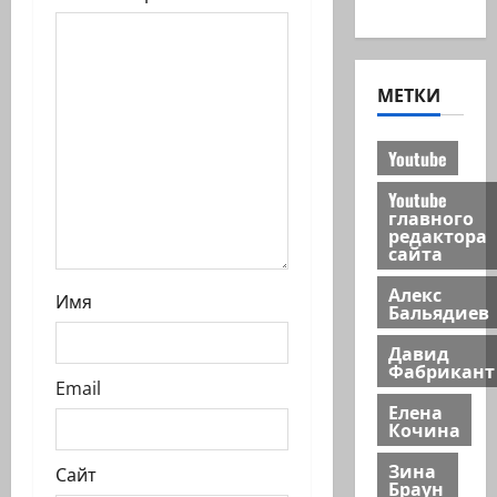
и
новости
с
и
МЕТКИ
Youtube
Youtube
главного
редактора
сайта
Алекс
Имя
Бальядиев
Давид
Фабрикант
Email
Елена
Кочина
Зина
Сайт
Браун