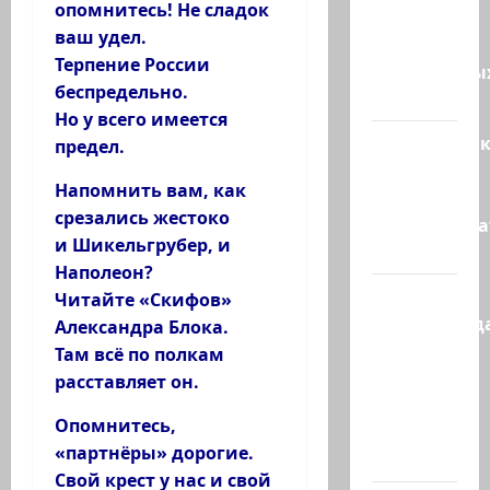
опомнитесь! Не сладок
5250
ваш удел.
зенитных
Терпение России
управляемы
беспредельно.
ракет к…
Но у всего имеется
Макаронни
предел.
рехнулись?
Напомнить вам, как
Высший
срезались жестоко
администр
и Шикельгрубер, и
суд…
Наполеон?
Зини
Читайте «Скифов»
предупрежда
Александра Блока.
обещания
Там всё по полкам
ХАМАСа
расставляет он.
вредны
Опомнитесь,
для
«партнёры» дорогие.
нашего…
Свой крест у нас и свой