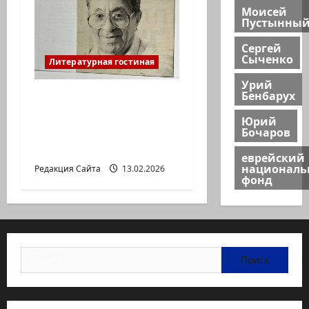
Моисей
Пустынны
Сергей
Сыченко
Литературная гостиная
Урий
Бенбарух
Ян Топоровский.
АМАРКОРД ЮЗА
Юрий
Бочаров
ГЕРШТЕЙНА, ИЛИ
БУМАЖНОЕ КИНО
еврейский
национал
Редакция Сайта
13.02.2026
фонд
Найти: