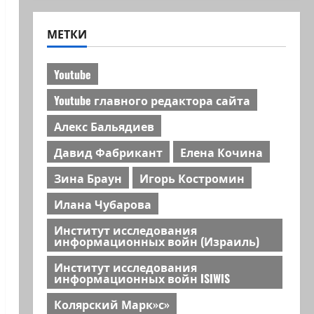
МЕТКИ
Youtube
Youtube главного редактора сайта
Алекс Бальядиев
Давид Фабрикант
Елена Кочина
Зина Браун
Игорь Костромин
Илана Чубарова
Институт исследования
информационных войн (Израиль)
Институт исследования
информационных войн ISIWIS
Колярский Марк»с»