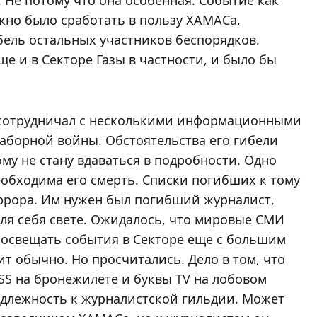
. Не потому что она особенная. Событие как
жно было сработать в пользу ХАМАСа,
ель остальных участников беспорядков.
ще и в Секторе Газы в частности, и было бы
 сотрудничал с несколькими информационными
аборной войны. Обстоятельства его гибели
му не стану вдаваться в подробности. Одно
обходима его смерть. Списки погибших к тому
ррора. Им нужен был погибший журналист,
ля себя свете. Ожидалось, что мировые СМИ
 освещать события в Секторе еще с большим
ит обычно. Но просчитались. Дело в том, что
SS на бронежилете и буквы TV на лобовом
адлежность к журналистской гильдии. Может