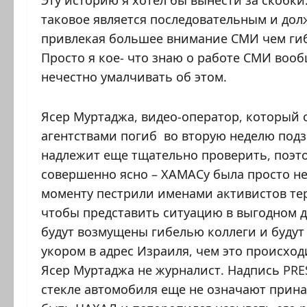
Эту историю я хотел бы вынести за скобки
таковое является последовательным и дол
привлекая большее внимание СМИ чем гиб
Просто я кое- что знаю о работе СМИ вооб
нечестно умалчивать об этом.
Ясер Муртаджа, видео-оператор, который
агентствами погиб во вторую неделю подз
надлежит еще тщательно проверить, поэто
совершенно ясно – ХАМАСу была просто не
моменту пестрили именами активистов те
чтобы представить ситуацию в выгодном д
будут возмущены гибелью коллеги и будут
укором в адрес Израиля, чем это происход
Ясер Муртаджа не журналист. Надпись PRE
стекле автомобиля еще не означают прин