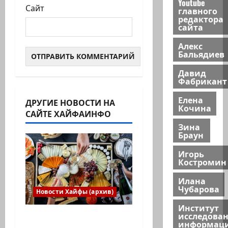
Youtube
Сайт
главного
редактора
сайта
Алекс
Бальядиев
Давид
Фабрикант
Елена
ДРУГИЕ НОВОСТИ НА
Кочина
САЙТЕ ХАЙФАИНФО
Зина
Браун
Игорь
Костромин
Илана
Чубарова
Новости Хайфы (архив)
Институт
исследова
Есть установка
информац