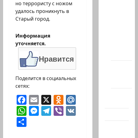
но террористу с ножом
Архив
удалось проникнуть в
статей
Старый город.
сайта
Новости
Информация
на
уточняется.
сайте
(архив)
Нравится
Новости
Хайфы
Поделится в социальных
(архив)
сетях:
Помним
Facebook
Email
X
Odnoklassniki
Mail.Ru
Холокост
WhatsApp
Messenger
Telegram
Viber
VK
Видео
Отправить
Израиль
сегодня