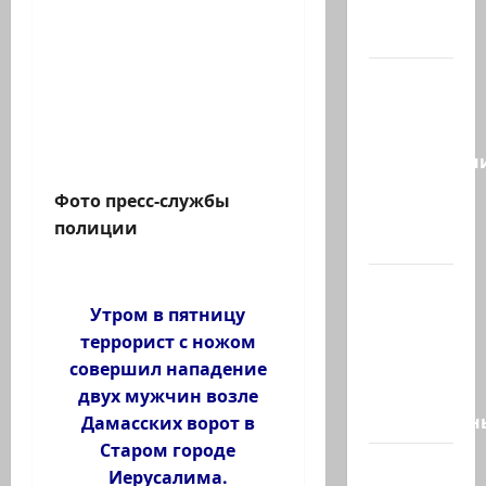
создают
новый…
Сегодня
отмечается
день
подкаблучн
Кто
Фото пресс-службы
таковой
полиции
-…
Голос
одинокого
Утром в пятницу
в
террорист с ножом
пустыне
совершил нападение
Левый
двух мужчин возле
общественн
Дамасских ворот в
Старом городе
Президент
Иерусалима.