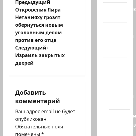
Н
Предыдущий
Литературн
Откровения Яира
а
гостиная
Нетанияху грозят
обернуться новым
в
Марк
уголовным делом
Котлярский
и
против его отца
Телеграмм
Следующий:
Канал
г
Израиль закрытых
дверей
Наш мир
а
— взгляд
ц
из
Израиля
и
Добавить
Ближний
комментарий
я
Восток
Ваш адрес email не будет
Геополит
з
опубликован.
Новост
Обязательные поля
а
из
помечены
*