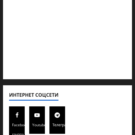
Геополитика
Новости из стран
Кибервойна Технология
Полемика на сайте
Редколегия сайта 2025
Хайфа новости
ИНТЕРНЕТ СОЦСЕТИ
Facebook
Youtube
Телеграмм
группа