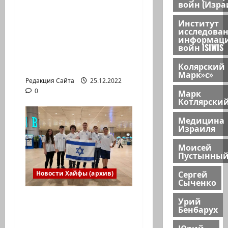
весело встретить
войн (Изра
Новый год» или
Институт
«Реальность, данная
исследова
информац
нам в ощущениях».
войн ISIWIS
Коммуникат от
агентства «партизан»
Колярский
Марк»с»
Редакция Сайта
25.12.2022
0
Марк
Котлярски
Медицина
Израиля
Моисей
Пустынны
Сергей
Новости Хайфы (архив)
Сыченко
Израильская сборная
Урий
Бенбарух
впервые приняла
участие в
Юрий