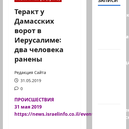
ЗАПИСИ
Теракт у
Макаронни
Дамасских
рехнулись?
ворот в
Высший
администр
Иерусалиме:
суд…
два человека
Зини
ранены
предупрежда
обещания
Редакция Сайта
ХАМАСа
31.05.2019
вредны
0
для
нашего…
ПРОИСШЕСТВИЯ
31 мая 2019
Могуществе
https://news.israelinfo.co.il/events/79808
мусульманс
страны