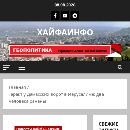
Перейти
08.08.2026
к
Facebook
Youtube
Телеграмм
содержимому
группа
ХАЙФАИНФО
ХАЙФАИНФО
Основное
меню
Главная
Теракт у Дамасских ворот в Иерусалиме: два
человека ранены
СВЕЖИЕ
Новости Хайфы (архив)