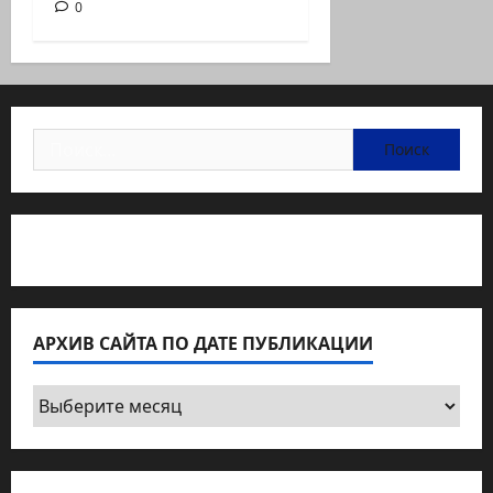
0
Найти:
Статьи об медицине Израиля
АРХИВ САЙТА ПО ДАТЕ ПУБЛИКАЦИИ
Архив
сайта
по
дате