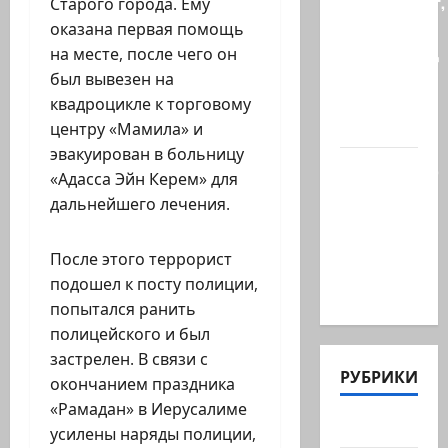
происходит,
Старого города. Ему
когда
оказана первая помощь
палестинец
на месте, после чего он
приезжает
был вывезен на
работать
квадроцикле к торговому
в…
центру «Мамила» и
эвакуирован в больницу
Ожидается,
«Адасса Эйн Керем» для
что
дальнейшего лечения.
Саудовская
Аравия,
После этого террорист
Турция и
подошел к посту полиции,
Пакистан…
попытался ранить
полицейского и был
застрелен. В связи с
РУБРИКИ
окончанием праздника
«Рамадан» в Иерусалиме
Актуально
усилены наряды полиции,