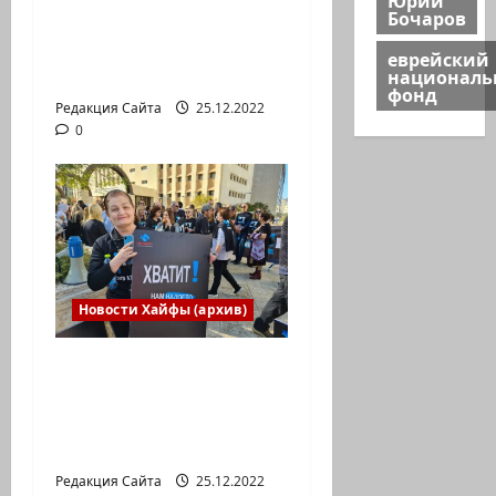
Бочаров
Международной
юниорской научной
еврейский
олимпиаде
национал
фонд
Редакция Сайта
25.12.2022
0
Новости Хайфы (архив)
В Хайфе прошла
демонстрация
против дороговизны
жизни
Редакция Сайта
25.12.2022