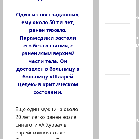
Трамп о
мире
Один из пострадавших,
искусственн
ему около 50-ти лет,
Турция
ранен тяжело.
возмутилас
Парамедики застали
нарушение
его без сознания, с
границ
ранениями верхней
— в
части тела. Он
регионе…
доставлен в больницу в
больницу «Шаарей
Кара
Цедек» в критическом
божья? 4
состоянии.
августа,
во время
Еще один мужчина около
матча
20 лет легко ранен возле
региональн
синагоги «А-Хурва» в
Что
еврейском квартале