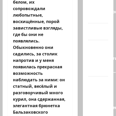
белом, их
учения в
сопровождали
Средиземно
любопытные,
и…
восхищённые, порой
завистливые взгляды,
А вам
где бы они не
слабо?!
появлялись.
Началось
Обыкновенно они
или
садились, за столик
продолжаетс
напротив и у меня
В Сирии
появилась прекрасная
произошёл…
возможность
наблюдать за ними: он
А, вот, и
статный, весёлый и
хорошая
разговорчивый много
новость
курил, она сдержанная,
«Смотрич
элегантная брюнетка
высокомерен
Бальзаковского
в…