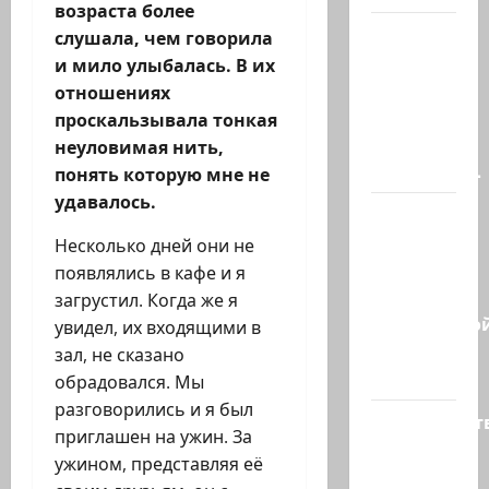
возраста более
В
слушала, чем говорила
Ормузском
и мило улыбалась. В их
проливе
отношениях
иранцы
проскальзывала тонкая
обстреляли
неуловимая нить,
очередное…
понять которую мне не
удавалось.
Есть
такая
Несколько дней они не
партия?
появлялись в кафе и я
В
загрустил. Когда же я
израильско
увидел, их входящими в
политике
зал, не сказано
снова…
обрадовался. Мы
разговорились и я был
Министерст
приглашен на ужин. За
утвердило
ужином, представляя её
113