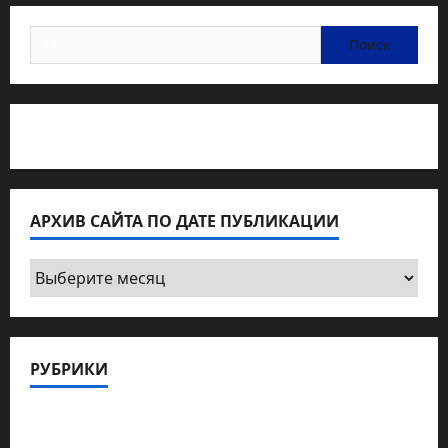
Найти:
Статьи об медицине Израиля
АРХИВ САЙТА ПО ДАТЕ ПУБЛИКАЦИИ
Архив
сайта
по
дате
РУБРИКИ
публикации
Актуально