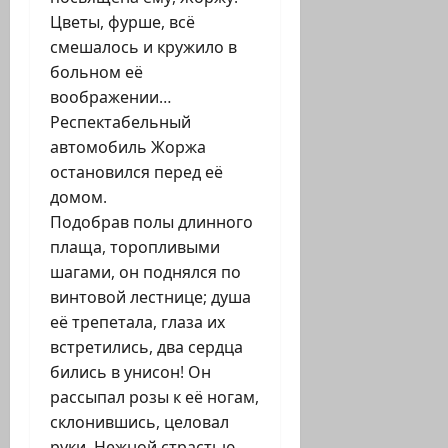
Цветы, фурше, всё
смешалось и кружило в
больном её
воображении…
Респектабельный
автомобиль Жоржа
остановился перед её
домом.
Подобрав полы длинного
плаща, торопливыми
шагами, он поднялся по
винтовой лестнице; душа
её трепетала, глаза их
встретились, два сердца
бились в унисон! Он
рассыпал розы к её ногам,
склонившись, целовал
руки. Нежной страстью,