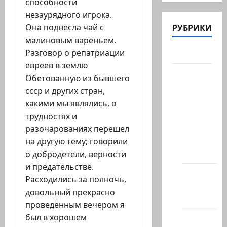
способности
незаурядного игрока.
РУБРИКИ
Она поднесла чай с
малиновым вареньем.
Разговор о репатриации
Актуально
евреев в землю
Архив
Обетованную из бывшего
статей
ссср и других стран,
сайта
какими мы являлись, о
Новости
трудностях и
на
разочарованиях перешёл
сайте
на другую тему; говорили
(архив)
о добродетели, верности
и предательстве.
Новости
Расходились за полночь,
Хайфы
довольный прекрасно
(архив)
проведённым вечером я
был в хорошем
Помним