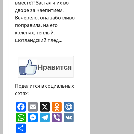
вместе?! Застал я их во
дворе за чаепитием.
Вечерело, она заботливо
поправила, на его
коленях, тёплый,
шотландский плед…
Нравится
Поделится в социальных
сетях:
Facebook
Email
X
Odnoklassniki
Mail.Ru
WhatsApp
Messenger
Telegram
Viber
VK
Отправить