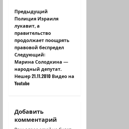
Н
Предыдущий
Полиция Израиля
а
лукавит, а
правительство
в
продолжает поощрять
и
правовой беспредел
Следующий:
г
Марина Солодкина —
народный депутат.
а
Нешер 21.11.2010 Видео на
ц
Youtube
и
я
Добавить
комментарий
з