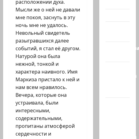
расположении духа.
Холокост
Мысли же о ней не давали
Видео
мне покоя, заснуть в эту
ночь мне не удалось.
Израиль
Невольный свидетель
сегодня
разыгравшихся далее
Литературн
событий, я стал её другом.
гостиная
Натурой она была
нежной, тонкой и
Марк
характера наивного. Имя
Котлярский
Маркиза пристало к ней и
Телеграмм
нам всем нравилось.
Канал
Вечера, которые она
устраивала, были
Наш мир
интересными,
— взгляд
содержательными,
из
пропитаны атмосферой
Израиля
сердечности и
Ближний