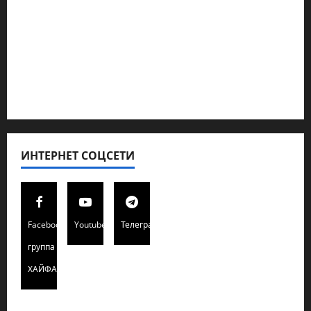
Кибервойна Технология
Полемика на сайте
Редколегия сайта 2025
Хайфа новости
ИНТЕРНЕТ СОЦСЕТИ
Facebook
Youtube
Телеграмм
группа
ХАЙФАИНФО