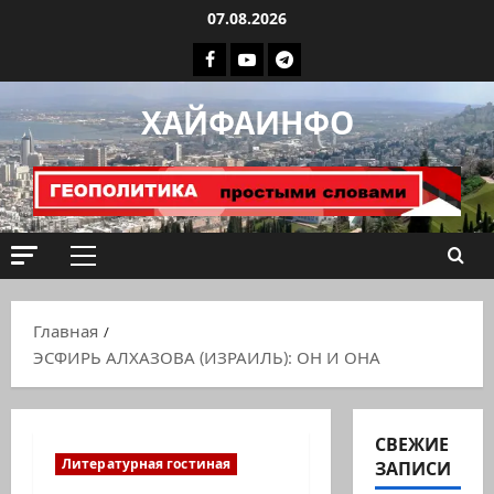
Перейти
07.08.2026
к
Facebook
Youtube
Телеграмм
содержимому
группа
ХАЙФАИНФО
ХАЙФАИНФО
Основное
меню
Главная
ЭСФИРЬ АЛХАЗОВА (ИЗРАИЛЬ): ОН И ОНА
СВЕЖИЕ
Литературная гостиная
ЗАПИСИ