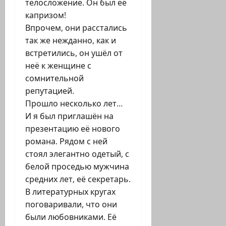
телосложение. Он был её
капризом!
Впрочем, они расстались
так же нежданно, как и
встретились, он ушёл от
неё к женщине с
сомнительной
репутацией.
Прошло несколько лет…
И я был приглашён на
презентацию её нового
романа. Рядом с ней
стоял элегантно одетый, с
белой проседью мужчина
средних лет, её секретарь.
В литературных кругах
поговаривали, что они
были любовниками. Её