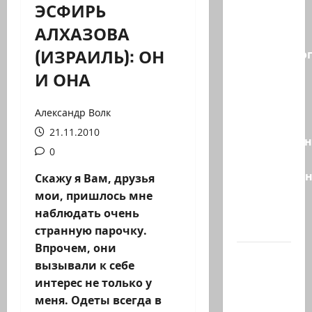
ЭСФИРЬ
Правые
АЛХАЗОВА
без
(ИЗРАИЛЬ): ОН
религиозно
диктата:
И ОНА
партия
Эрдана
Александр Волк
и
21.11.2010
Эдельштейн
0
даёт
русскоязыч
Скажу я Вам, друзья
Израилю
мои, пришлось мне
новый
наблюдать очень
выбор
странную парочку.
Впрочем, они
ВМС
вызывали к себе
Израиля
интерес не только у
проводят
меня. Одеты всегда в
массовые