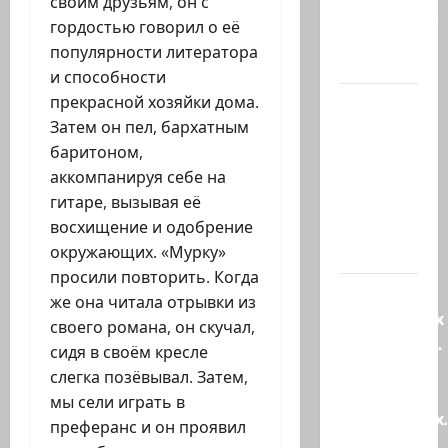
своим друзьям, он с
миллионов
гордостью говорил о её
шекелей
популярности литератора
для…
и способности
прекрасной хозяйки дома.
Вот, что
Затем он пел, бархатным
бывает,
баритоном,
когда
аккомпанируя себе на
еврей
гитаре, вызывая её
случайно
восхищение и одобрение
въезжает
окружающих. «Мурку»
в…
просили повторить. Когда
Клуб
же она читала отрывки из
гениальных
своего романа, он скучал,
психопатов.
сидя в своём кресле
Наша
слегка позёвывал. Затем,
книга о
мы сели играть в
странностях
преферанс и он проявил