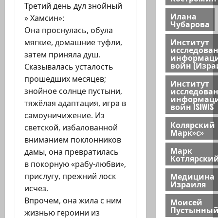
Третий день дул знойный
Илана
» Хамсин»:
Чубарова
Она проснулась, обула
Институт
мягкие, домашние туфли,
исследова
затем приняла душ.
информац
войн (Изра
Сказывалась усталость
прошедших месяцев;
Институт
исследова
знойное солнце пустыни,
информац
тяжёлая адаптация, игра в
войн ISIWIS
самоуничижение. Из
Колярский
светской, избалованной
Марк»с»
вниманием поклонников
Марк
дамы, она превратилась
Котлярски
в покорную «рабу-любви»,
Медицина
прислугу, прежний лоск
Израиля
исчез.
Впрочем, она жила с ним
Моисей
Пустынны
жизнью героини из