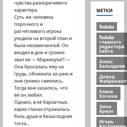
чувства разноречивого
характера.
МЕТКИ
Суть же человека
порочного и
Youtube
расчётливого игрока
Youtube
уходила на второй план и
главного
была незамеченной. Он
редактора
сайта
входил в дом и громко
звал её — Маркизуха!!! —
Алекс
Бальядиев
Она бросалась ему на
грудь, обнимала за шею и
Давид
Фабрикант
они громко смеялись.
Тогда мне казалось, что
Елена
её он любил.
Кочина
Однако, в её бархатных,
Зина
карих глазах отражалась
Браун
боль души и безысходная
Игорь
тоска…
Костромин