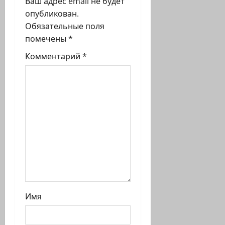
Ваш адрес email не будет
а
опубликован.
п
Обязательные поля
помечены
*
и
Комментарий
*
с
и
Имя