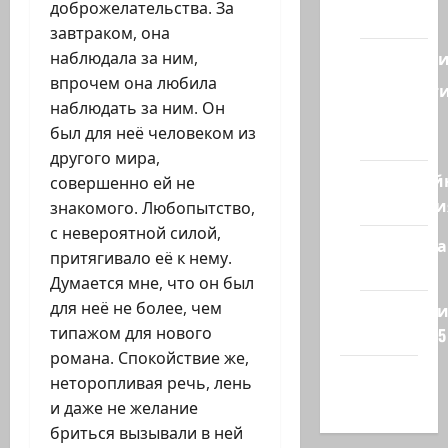
доброжелательства. За
Восток
завтраком, она
Геополит
наблюдала за ним,
впрочем она любила
Новост
наблюдать за ним. Он
из
был для неё человеком из
стран
другого мира,
Кибервой
совершенно ей не
Технологи
знакомого. Любопытство,
с невероятной силой,
Полемика
притягивало её к нему.
на сайте
Думается мне, что он был
для неё не более, чем
Редколеги
типажом для нового
сайта 2025
романа. Спокойствие же,
Хайфа
неторопливая речь, лень
новости
и даже не желание
бриться вызывали в ней