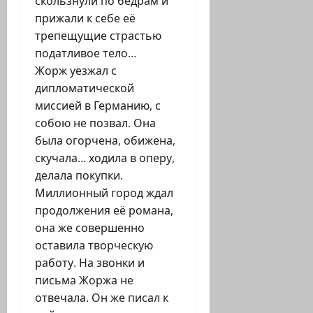
скользнули по бёдрам и
прижали к себе её
трепещущие страстью
податливое тело…
Жорж уезжал с
дипломатической
миссией в Германию, с
собою не позвал. Она
была огорчена, обижена,
скучала… ходила в оперу,
делала покупки.
Миллионный город ждал
продолжения её романа,
она же совершенно
оставила творческую
работу. На звонки и
письма Жоржа не
отвечала. Он же писал к