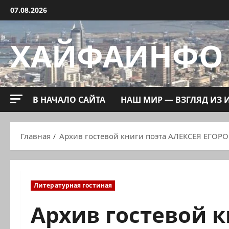
Перейти
07.08.2026
к
содержимому
ХАЙФАИНФО
В НАЧАЛО САЙТА
НАШ МИР — ВЗГЛЯД ИЗ 
Главная
Архив гостевой книги поэта АЛЕКСЕЯ ЕГОР
Литературная гостиная
Архив гостевой к