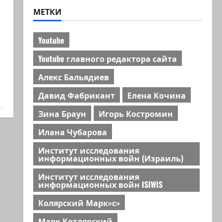
МЕТКИ
Youtube
Youtube главного редактора сайта
Алекс Бальядиев
Давид Фабрикант
Елена Кочина
Зина Браун
Игорь Костромин
Илана Чубарова
Институт исследования
информационных войн (Израиль)
Институт исследования
информационных войн ISIWIS
Колярский Марк»с»
Марк Котлярский