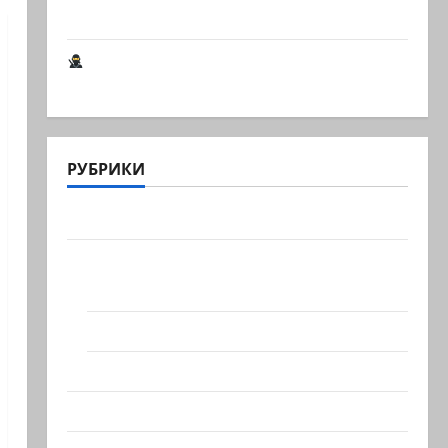
книга о странностях…
Шпионские страсти В Ашкелоне —
новое шпионское…
РУБРИКИ
Актуально
Архив статей сайта
Новости на сайте (архив)
Новости Хайфы (архив)
Помним Холокост
Видео