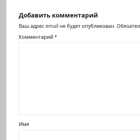
г
Добавить комментарий
а
Ваш адрес email не будет опубликован.
Обязате
ц
Комментарий
*
и
я
з
а
п
и
Имя
с