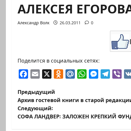
АЛЕКСЕЯ ЕГОРОВ
Александр Волк
26.03.2011
0
Поделится в социальных сетях:
Facebook
Email
X
Odnoklassniki
Mail.Ru
WhatsAp
Messen
Tele
Vi
Н
Предыдущий
Архив гостевой книги в старой редакции 2
а
Следующий:
в
СОФА ЛАНДВЕР: ЗАЛОЖЕН КРЕПКИЙ ФУ
и