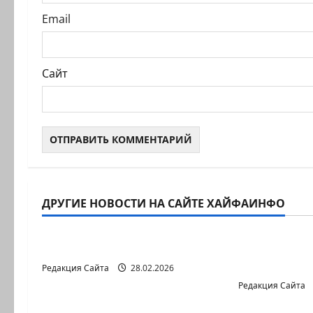
и
Email
Сайт
ДРУГИЕ НОВОСТИ НА САЙТЕ ХАЙФАИНФО
Литературная гостиная
Литературна
В ПЕРВОЙ ДЕСЯТКЕ
Давид МА
БЕЗ МАРКИ
Редакция Сайта
28.02.2026
Редакция Сайта