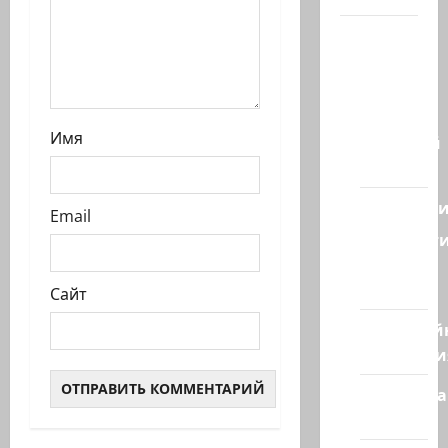
Наш мир
— взгляд
из
Израиля
Имя
Ближний
Восток
Геополит
Email
Новост
из
стран
Сайт
Кибервой
Технологи
Полемика
на сайте