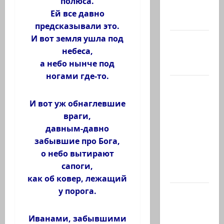
полюса.
posted a
Ей все давно
video
предсказывали это.
И вот земля ушла под
@markkot56
небеса,
posted a
а небо нынче под
photo
ногами где-то.
Ярден
Бибас,
И вот уж обнаглевшие
отец
враги,
Ариэля и
давным-давно
Кфира, и
забывшие про Бога,
муж
о небо вытирают
Шири
сапоги,
Бибас,…
как об ковер, лежащий
у порога.
Еще
один:
ожидается,
Иванами, забывшими