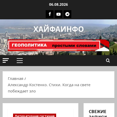
Перейти
06.08.2026
к
Facebook
Youtube
Телеграмм
содержимому
группа
ХАЙФАИНФО
ХАЙФАИНФО
Основное
меню
Главная
Александр Костенко. Стихи. Когда на свете
побеждает зло
СВЕЖИЕ
Литературная гостиная