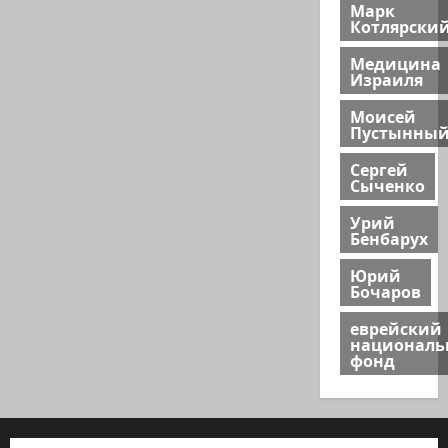
Марк
Котлярски
Медицина
Израиля
Моисей
Пустынны
Сергей
Сыченко
Урий
Бенбарух
Юрий
Бочаров
еврейский
национал
фонд