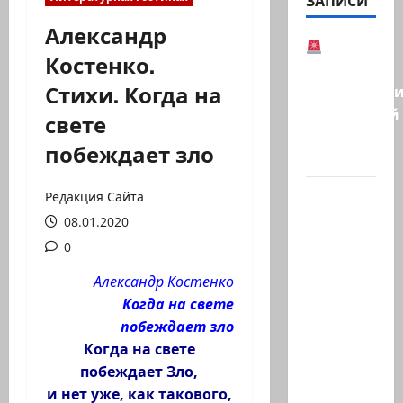
ЗАПИСИ
Александр
В
Костенко.
Германии
Стихи. Когда на
предотврат
возможный
свете
теракт
побеждает зло
в…
Кому
Редакция Сайта
дан
08.01.2020
Илуз?
0
Дан
Александр Костенко
Илуз,
Когда на свете
беглый
побеждает зло
депутат
Когда на свете
из
побеждает Зло,
«Ликуда»,
и нет уже, как такового,
…