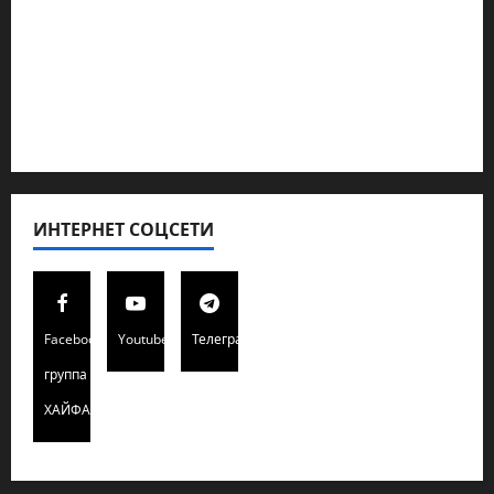
Кибервойна Технология
Полемика на сайте
Редколегия сайта 2025
Хайфа новости
ИНТЕРНЕТ СОЦСЕТИ
Facebook
Youtube
Телеграмм
группа
ХАЙФАИНФО