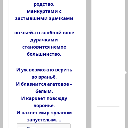
что
родство,
завтра
манкуртами с
Гилад
застывшими зрачками
Эрдан
–
объявит
по чьей-то злобной воле
о…
дурачками
становится немое
Нетаниягу
большинство.
—
БАГАЦу:
И уж возможно верить
назначение
во враньё.
министра
И блазнится агатовое –
Бен-
белым.
Гвира
И каркает повсюду
было…
воронье.
В
И пахнет мир чуланом
секторе
запустелым….
Газа