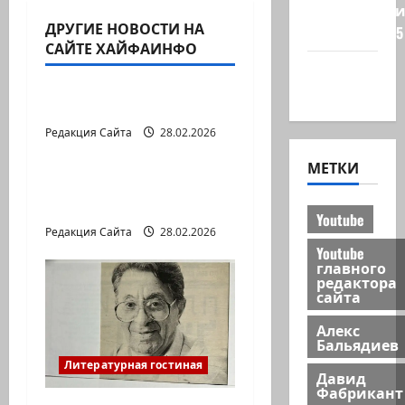
Редколеги
ДРУГИЕ НОВОСТИ НА
сайта 2025
САЙТЕ ХАЙФАИНФО
Литературная гостиная
Хайфа
новости
В ПЕРВОЙ ДЕСЯТКЕ
Редакция Сайта
28.02.2026
Литературная гостиная
МЕТКИ
Давид МАРКИШ.
ПИСЬМО БЕЗ МАРКИ
Youtube
Редакция Сайта
28.02.2026
Youtube
главного
редактора
сайта
Алекс
Бальядиев
Литературная гостиная
Давид
Фабрикант