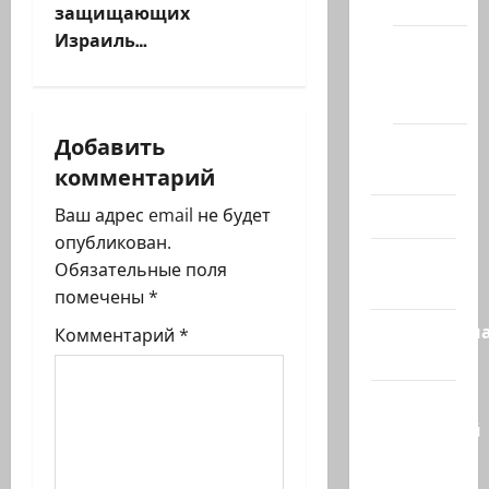
г
(архив)
защищающих
Израиль…
а
Новости
Хайфы
ц
(архив)
и
Добавить
Помним
комментарий
Холокост
я
Ваш адрес email не будет
Видео
з
опубликован.
Израиль
Обязательные поля
а
сегодня
помечены
*
п
Литературн
Комментарий
*
гостиная
и
Марк
с
Котлярский
Телеграмм
и
Канал