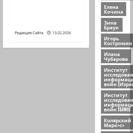
Ян Топоровский.
Елена
АМАРКОРД ЮЗА
Кочина
ГЕРШТЕЙНА, ИЛИ
Зина
БУМАЖНОЕ КИНО
Браун
Редакция Сайта
13.02.2026
Игорь
Костромин
Илана
Чубарова
Институт
исследова
информац
войн (Изра
Институт
исследова
информац
войн ISIWIS
Колярский
Марк»с»