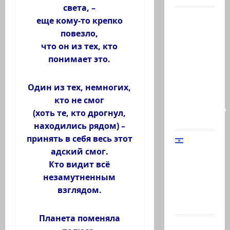
света, –
Сегодня
еще кому-то крепко
в
повезло,
Южном
что он из тех, кто
Ливане
понимает это.
погиб-
майор
Один из тех, немногих,
Харель
кто не смог
Биреншток,
(хоть те, кто дрогнул,
34…
находились рядом) –
принять в себя весь этот
адский смог.
Начальник
Кто видит всё
Генштаба
незамутненным
ЦАХАЛ:
взглядом.
«В Газе
мы…
Планета поменяла
@markkot56