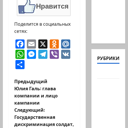
прошли
Нравится
массовые
похороны
Поделится в социальных
112 тел
сетях:
членов…
Facebook
Email
X
Odnoklassniki
Mail.Ru
WhatsApp
Messenger
Telegram
Viber
VK
РУБРИКИ
Отправить
Актуально
Н
Предыдущий
Архив
Юлия Галь: глава
статей
а
компании и лицо
сайта
кампании
в
Новости
Следующий:
на
и
Государственная
сайте
дискриминация солдат,