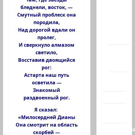
сайта
бледнели, восток, —
Смутный проблеск она
Новости
породила,
на
Над дорогой вдали он
сайте
пролег,
(архив)
И сверкнуло алмазом
Новости
светило,
Хайфы
Восставив двоящийся
(архив)
рог:
Астарта наш путь
Помним
осветила —
Холокост
Знакомый
Видео
раздвоенный рог.
Израиль
Я сказал:
сегодня
«Милосердней Дианы
Она смотрит на область
Литературн
скорбей —