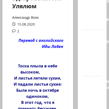
Макаронни
Улялюм
рехнулись?
Высший
Александр Волк
администр
15.08.2020
суд…
2
Зини
Перевод с английского
предупрежда
Иды Лабен
обещания
ХАМАСа
вредны
для
Тоска плыла в небе
нашего…
высоком,
И листья летели сухие,
Могуществе
И падали листья сухие:
мусульманс
Была ночь в октябре
страны
одиноком,
создают
В этот год, что я
новый…
помнить бессилен,