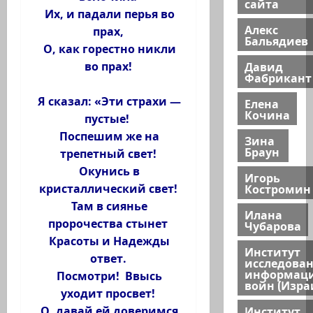
сайта
Их, и падали перья во
Алекс
прах,
Бальядиев
О, как горестно никли
Давид
во прах!
Фабрикант
Я сказал: «Эти страхи —
Елена
Кочина
пустые!
Поспешим же на
Зина
Браун
трепетный свет!
Окунись в
Игорь
Костромин
кристаллический свет!
Там в сиянье
Илана
пророчества стынет
Чубарова
Красоты и Надежды
Институт
ответ.
исследова
информац
Посмотри! Ввысь
войн (Изра
уходит просвет!
Институт
О, давай ей доверимся