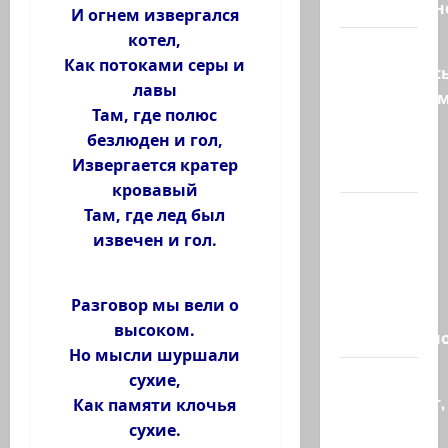
искусственн
И огнем извергался
котел,
Турция
Как потоками серы и
возмутилас
лавы
нарушение
Там, где полюс
границ
безлюден и гол,
— в
Извергается кратер
регионе…
кровавый
Кара
Там, где лед был
божья? 4
извечен и гол.
августа,
во время
Разговор мы вели о
матча
высоком.
региональн
Но мысли шуршали
Что
сухие,
происходит,
Как памяти клочья
когда
сухие.