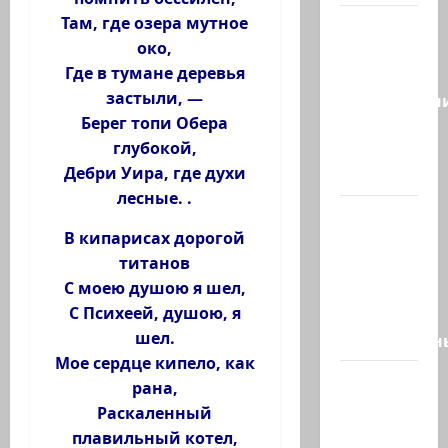
Там, где озера мутное
Сегодня
око,
отмечается
Где в тумане деревья
день
застыли, —
подкаблучн
Берег топи Обера
Кто
глубокой,
таковой
Дебри Уира, где духи
-…
лесные. .
Голос
В кипарисах дорогой
одинокого
титанов
в
С моею душою я шел,
пустыне
С Психеей, душою, я
Левый
шел.
общественн
Мое сердце кипело, как
Президент
рана,
Трамп о
Раскаленный
мире
плавильный котел,