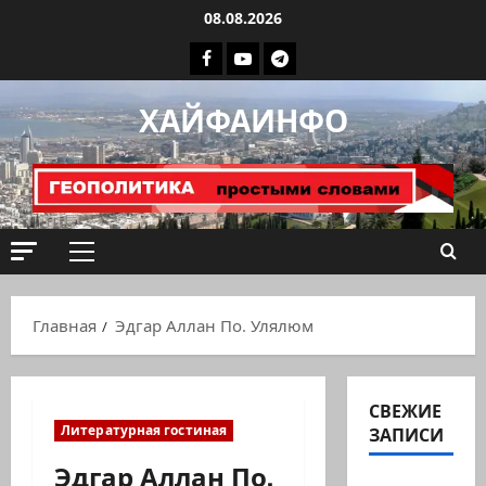
Перейти
08.08.2026
к
Facebook
Youtube
Телеграмм
содержимому
группа
ХАЙФАИНФО
ХАЙФАИНФО
Основное
меню
Главная
Эдгар Аллан По. Улялюм
СВЕЖИЕ
Литературная гостиная
ЗАПИСИ
Эдгар Аллан По.