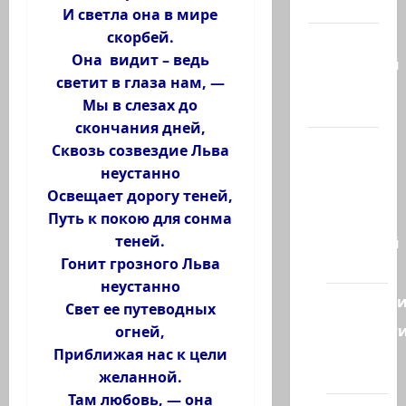
гостиная
И светла она в мире
скорбей.
Марк
Она видит – ведь
Котлярский
светит в глаза нам, —
Телеграмм
Мы в слезах до
Канал
скончания дней,
Наш мир
Сквозь созвездие Льва
— взгляд
неустанно
из
Освещает дорогу теней,
Израиля
Путь к покою для сонма
теней.
Ближний
Гонит грозного Льва
Восток
неустанно
Геополит
Свет ее путеводных
Новост
огней,
из
Приближая нас к цели
стран
желанной.
Там любовь, — она