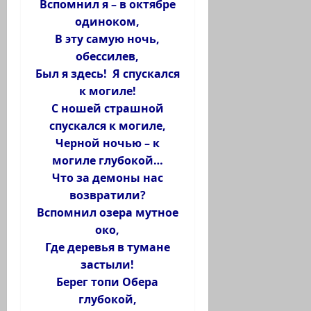
Вспомнил я – в октябре
одиноком,
В эту самую ночь,
обессилев,
Был я здесь! Я спускался
к могиле!
С ношей страшной
спускался к могиле,
Черной ночью – к
могиле глубокой…
Что за демоны нас
возвратили?
Вспомнил озера мутное
око,
Где деревья в тумане
застыли!
Берег топи Обера
глубокой,