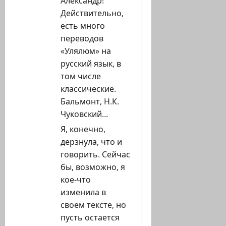
п
Александр!
Действительно,
и
есть много
с
переводов
«Улялюм» на
и
русский язык, в
том числе
классические.
Бальмонт, Н.К.
Чуковский…
Я, конечно,
дерзнула, что и
говорить. Сейчас
бы, возможно, я
кое-что
изменила в
своем тексте, но
пусть остается