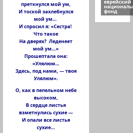
еврейский
преткнулся мой ум,
национал
фонд
И тоской захлебнулся
мой ум…
И спросил я: «Сестра!
Что такое
На дверях? Леденеет
мой ум…»
Прошептала она:
«Улялюм…
Здесь, под нами, — твоя
Улялюм».
О, как в пепельном небе
высоком,
В сердце листья
взметнулись сухие —
И опали все листья
сухие…