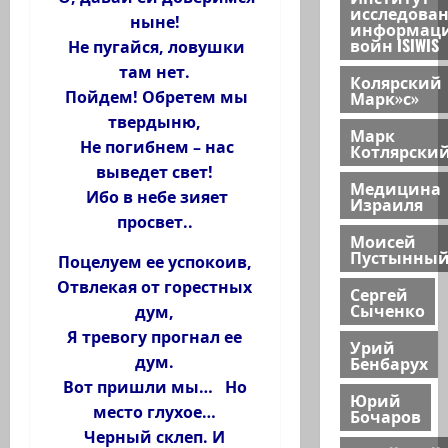
исследова
ныне!
информац
войн ISIWIS
Не пугайся, ловушки
там нет.
Колярский
Марк»с»
Пойдем! Обретем мы
твердыню,
Марк
Не погибнем – нас
Котлярски
выведет свет!
Медицина
Ибо в небе зияет
Израиля
просвет..
Моисей
Пустынны
Поцелуем ее успокоив,
Отвлекая от горестных
Сергей
Сыченко
дум,
Я тревогу прогнал ее
Урий
Бенбарух
дум.
Вот пришли мы… Но
Юрий
место глухое…
Бочаров
Черный склеп. И