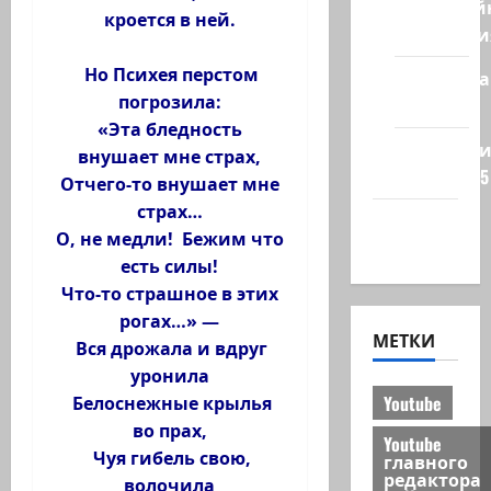
Кибервой
кроется в ней.
Технологи
Но Психея перстом
Полемика
погрозила:
на сайте
«Эта бледность
Редколеги
внушает мне страх,
сайта 2025
Отчего-то внушает мне
страх…
Хайфа
О, не медли! Бежим что
новости
есть силы!
Что-то страшное в этих
рогах…» —
МЕТКИ
Вся дрожала и вдруг
уронила
Youtube
Белоснежные крылья
во прах,
Youtube
Чуя гибель свою,
главного
редактора
волочила