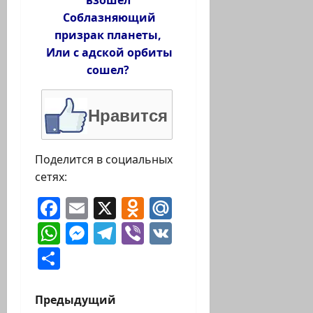
взошел
Соблазняющий
призрак планеты,
Или с адской орбиты
сошел?
Нравится
Поделится в социальных
сетях:
Facebook
Email
X
Odnoklassniki
Mail.Ru
WhatsApp
Messenger
Telegram
Viber
VK
Отправить
Н
Предыдущий