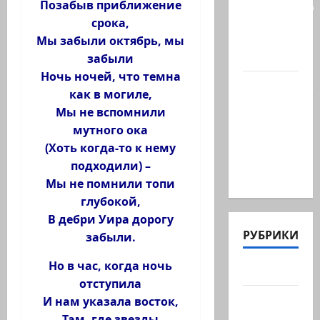
палестинец
Позабыв приближение
приезжает
срока,
работать
Мы забыли октябрь, мы
в…
забыли
Ночь ночей, что темна
Ожидается,
как в могиле,
что
Мы не вспомнили
Саудовская
мутного ока
Аравия,
(Хоть когда-то к нему
Турция и
подходили) –
Пакистан…
Мы не помнили топи
глубокой,
В дебри Уира дорогу
РУБРИКИ
забыли.
Но в час, когда ночь
Актуально
отступила
Архив
И нам указала восток,
статей
Там, где звезды