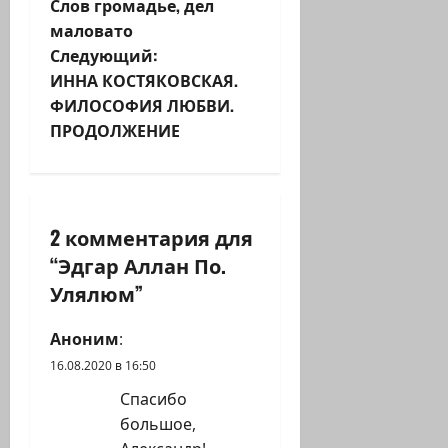
Слов громадье, дел
а
маловато
Следующий:
в
ИННА КОСТЯКОВСКАЯ.
и
ФИЛОСОФИЯ ЛЮБВИ.
ПРОДОЛЖЕНИЕ
г
а
ц
2 комментария для
“
Эдгар Аллан По.
и
Улялюм
”
я
Аноним
:
з
16.08.2020 в 16:50
а
Спасибо
большое,