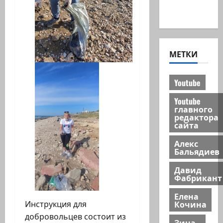
новости
МЕТКИ
Youtube
Youtube
главного
редактора
сайта
Алекс
Бальядиев
Давид
Фабрикант
Елена
Кочина
Инструкция для
добровольцев состоит из
Зина