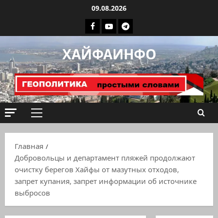
Перейти
09.08.2026
к
Facebook
Youtube
Телеграмм
содержимому
группа
ХАЙФАИНФО
ХАЙФАИНФО
Основное
меню
Главная
Добровольцы и департамент пляжей продолжают
очистку берегов Хайфы от мазутных отходов,
запрет купания, запрет информации об источнике
выбросов