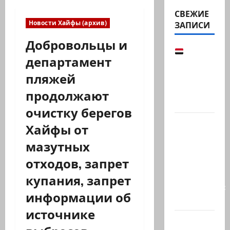
СВЕЖИЕ
Новости Хайфы (архив)
ЗАПИСИ
Добровольцы и
Йемен
департамент
снова на
пляжей
пороге
большой
продолжают
войны:…
очистку берегов
Что
Хайфы от
покупать,
мазутных
когда
отходов, запрет
продавать
и к чему
купания, запрет
готовиться:
информации об
…
источнике
Президент