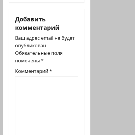
а
Добавить
ц
комментарий
и
Ваш адрес email не будет
я
опубликован.
Обязательные поля
з
помечены
*
а
Комментарий
*
п
и
с
и