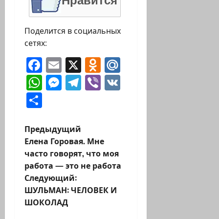
Нравится
Поделится в социальных
сетях:
Facebook
Email
X
Odnoklassniki
Mail.Ru
WhatsApp
Messenger
Telegram
Viber
VK
Отправить
Н
Предыдущий
Елена Горовая. Мне
а
часто говорят, что моя
работа — это не работа
в
Следующий:
и
ШУЛЬМАН: ЧЕЛОВЕК И
ШОКОЛАД
г