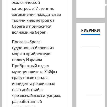
экологической
необразован
катастрофе. Источник
…
загрязнения находится за
тысячи километров от
берега и приносится
РУБРИКИ
волнами на берег.
После выброса
Актуально
гудроновых блоков из
Архив
моря в прибрежную
статей
полосу Израиля
сайта
Прибрежный отдел
Новости
муниципалитета Хайфы
на
сразу после начала
сайте
инцидента реализовал
(архив)
план действий в
чрезвычайных ситуациях,
Новости
разработанный
Хайфы