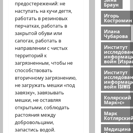
предостережений: не
Браун
наступать на кучи дегтя,
Игорь
работать в резиновых
Костромин
перчатках, работать в
Илана
закрытой обуви или
Чубарова
сапогах, работать в
Институт
направлении с чистых
исследова
территорий к
информац
войн (Изра
загрязненным, чтобы не
способствовать
Институт
исследова
вторичному загрязнению,
информац
не загружать мешки «под
войн ISIWIS
завязку», завязывать
Колярский
мешки, не оставляя
Марк»с»
открытыми, соблюдать
Марк
растояния между
Котлярски
добровольцами,
Медицина
запастись водой.