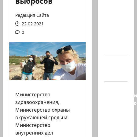
выбросов
Ирана —
КСИРу:
Редакция Сайта
«Зачем
22.02.2021
война с
США,
0
когда
мы…
Козел,
козел, а
умный…
С
Министерство
удовольств
здравоохранения,
рекомендую
Министерство охраны
канал
окружающей среды и
Марии
Министерство
Волох —
внутренних дел
…