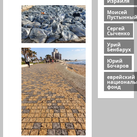
Израиля
Моисей
Пустынны
Сергей
Сыченко
Урий
Бенбарух
Юрий
Бочаров
еврейский
национал
фонд