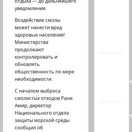
отдыха — до дальнейшего
6.
уведомления.
Сегодня
вечером
Воздействие смолы
они
может нанести вред
проводят
здоровью населения!
Йоава
Министерства
через…
продолжают
контролировать и
Это пост
обновлять
Шломо
общественность по мере
Фильбера,
необходимости.
опубликова
незадолго
С началом выброса
до…
смолистых отходов Рани
Амир, директор
Вы
Национального отдела
необразова
защиты морской среды
«Вы
сообщил об
просто