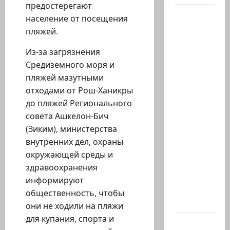
предостерегают
Вице-
население от посещения
президент
пляжей.
США
Из-за загрязнения
Дж.Д.Вэнс
Средиземного моря и
обо всей
пляжей мазутными
ситуации
отходами от Рош-Ханикры
с…
до пляжей Регионального
Абу-
совета Ашкелон-Бич
Даби,
(Зиким), министерства
которого
внутренних дел, охраны
не видно
окружающей среды и
в
здравоохранения
заголовках
информируют
Когда в
общественность, чтобы
мире…
они не ходили на пляжи
для купания, спорта и
Часть 2-я