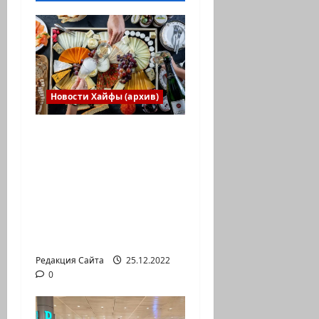
Новости Хайфы (архив)
Есть установка
весело встретить
Новый год» или
«Реальность, данная
нам в ощущениях».
Коммуникат от
агентства «партизан»
Редакция Сайта
25.12.2022
0