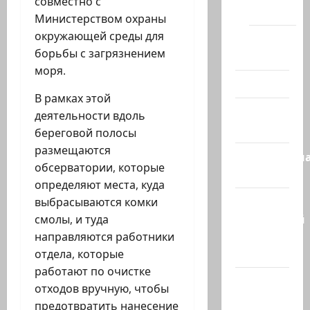
совместно с
(архив)
Министерством охраны
окружающей среды для
Помним
борьбы с загрязнением
Холокост
моря.
Видео
В рамках этой
Израиль
деятельности вдоль
сегодня
береговой полосы
размещаются
Литературн
обсерватории, которые
гостиная
определяют места, куда
Марк
выбрасываются комки
Котлярский
смолы, и туда
Телеграмм
направляются работники
Канал
отдела, которые
работают по очистке
Наш мир
отходов вручную, чтобы
— взгляд
предотвратить нанесение