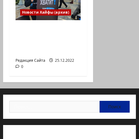
Новости Хайфы (архив)
В Хайфе прошла
демонстрация
против дороговизны
жизни
Редакция Сайта
25.12.2022
0
Найти:
Статьи об медицине Израиля