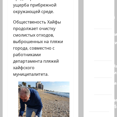
из
ущерба прибрежной
Израиля
окружающей среде.
Ближний
Общественость Хайфы
Восток
продолжает очистку
Геополит
смолистых отходов,
выброшенных на пляжи
Новост
города, совместно с
из
работниками
стран
департамента пляжей
Кибервой
хайфского
Технологи
муниципалитета.
Полемика
на сайте
Редколеги
сайта 2025
Хайфа