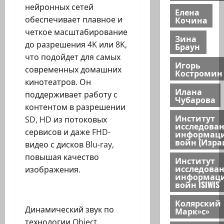
нейронных сетей
Елена
обеспечивает плавное и
Кочина
четкое масштабирование
Зина
до разрешения 4K или 8K,
Браун
что подойдет для самых
Игорь
современных домашних
Костромин
кинотеатров. Он
Илана
поддерживает работу с
Чубарова
контентом в разрешении
Институт
SD, HD из потоковых
исследова
сервисов и даже FHD-
информац
войн (Изра
видео с дисков Blu-ray,
повышая качество
Институт
исследова
изображения.
информац
войн ISIWIS
Колярский
Динамический звук по
Марк»с»
технологии Object