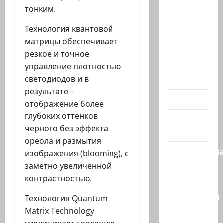
(архив)
тонким.
Новости
Технология квантовой
Хайфы
матрицы обеспечивает
(архив)
резкое и точное
управление плотностью
Помним
светодиодов и в
Холокост
результате –
Видео
отображение более
глубоких оттенков
Израиль
черного без эффекта
сегодня
ореола и размытия
Литературн
изображения (blooming), с
гостиная
заметно увеличенной
контрастностью.
Марк
Котлярский
Технология Quantum
Телеграмм
Matrix Technology
Канал
увеличивает градацию