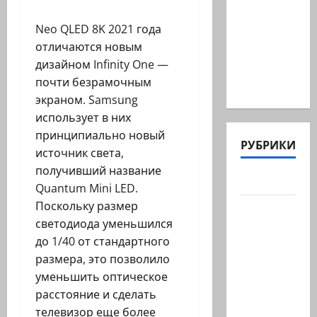
беглый
Neo QLED 8K 2021 года
депутат
отличаются новым
из
дизайном Infinity One —
«Ликуда»,
почти безрамочным
…
экраном. Samsung
использует в них
принципиально новый
РУБРИКИ
источник света,
получивший название
Актуально
Quantum Mini LED.
Поскольку размер
Архив
светодиода уменьшился
статей
до 1/40 от стандартного
сайта
размера, это позволило
Новости
уменьшить оптическое
на
расстояние и сделать
сайте
телевизор еще более