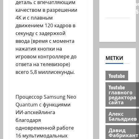
деталь с впечатляющим
Редколеги
качеством в разрешении
сайта 2025
4K и с плавным
Хайфа
движением 120 кадров в
новости
секунду с задержкой
ввода (время с момента
нажатия кнопки на
игровом контроллере до
МЕТКИ
ответа на телевизоре)
всего 5,8 миллисекунды.
Youtube
Youtube
главного
Процессор Samsung Neo
редактора
сайта
Quantum c функциями
ИИ-апскейлинга
Алекс
Бальядиев
благодаря
одновременной работе
Давид
Фабрикант
16 мультимодальных