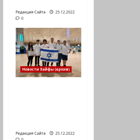
агентства «партизан»
Редакция Сайта
25.12.2022
0
Новости Хайфы (архив)
Израильская сборная
впервые приняла
участие в
Международной
юниорской научной
олимпиаде
Редакция Сайта
25.12.2022
0