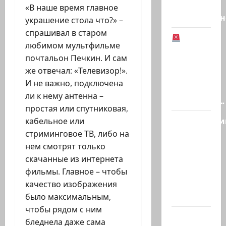
счета
«В наше время главное
Национальн
украшение стола что?» –
спрашивал в старом
любимом мультфильме
Иранская
почтальон Печкин. И сам
оппозиция:
же отвечал: «Телевизор!».
Тегеран
И не важно, подключена
готов к
ли к нему антенна –
серьезным…
простая или спутниковая,
Полицейски
кабельное или
без
стриминговое ТВ, либо на
причины
нем смотрят только
толкнул
скачанные из интернета
девушку
фильмы. Главное – чтобы
в спину,
качество изображения
а…
было максимальным,
чтобы рядом с ним
Старшина
бледнела даже сама