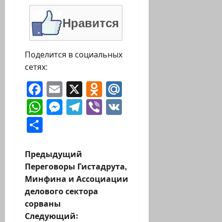
Нравится
Поделится в социальных
сетях:
Facebook
Email
X
Odnoklassniki
Mail.Ru
WhatsApp
Messenger
Telegram
Viber
VK
Отправить
Н
Предыдущий
Переговоры Гистадрута,
а
Минфина и Ассоциации
делового сектора
в
сорваны
и
Следующий: