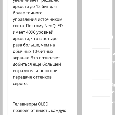
яркости до 12 бит для
Наш мир
более точного
— взгляд
управления источником
из
света. Поэтому NeoQLED
Израиля
имеет 4096 уровней
Ближний
яркости, что в четыре
Восток
раза больше, чем на
обычных 10-битных
Геополит
экранах. Это позволяет
Новост
добиться еще большей
из
выразительности при
стран
передаче оттенков
серого.
Кибервой
Технологи
Полемика
Телевизоры QLED
на сайте
позволяют видеть каждую