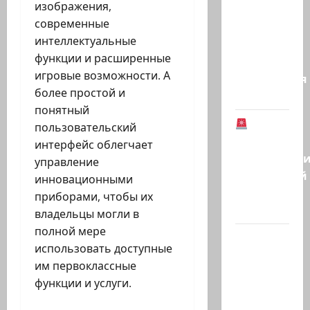
изображения,
аль-
современные
Аваст»:
интеллектуальные
Второй
функции и расширенные
этап
игровые возможности. А
соглашения
более простой и
о…
понятный
В
пользовательский
Германии
интерфейс облегчает
предотврат
управление
возможный
инновационными
теракт
приборами, чтобы их
в…
владельцы могли в
полной мере
Кому
использовать доступные
дан
им первоклассные
Илуз?
функции и услуги.
Дан
Илуз,