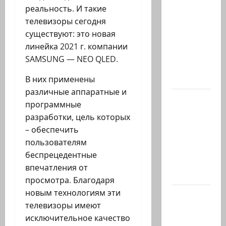
Тамир
реальность. И такие
Вакнин,
телевизоры сегодня
33 года,
существуют: это новая
из
линейка 2021 г. компании
Эйлата,
SAMSUNG — NEO QLED.
погиб
вчера в…
В них применены
различные аппаратные и
В 2019-м
программные
Биньямину
разработки, цель которых
Нетаниягу
– обеспечить
не
пользователям
хватило
беспрецедентные
ровно
впечатления от
одного…
просмотра. Благодаря
новым технологиям эти
Газета
телевизоры имеют
«Аль-
исключительное качество
Шарк