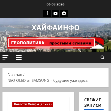
Перейти
06.08.2026
к
Facebook
Youtube
Телеграмм
содержимому
группа
ХАЙФАИНФО
ХАЙФАИНФО
Основное
меню
Главная
NEO QLED от SAMSUNG – будущее уже здесь
СВЕЖИЕ
Новости Хайфы (архив)
ЗАПИСИ