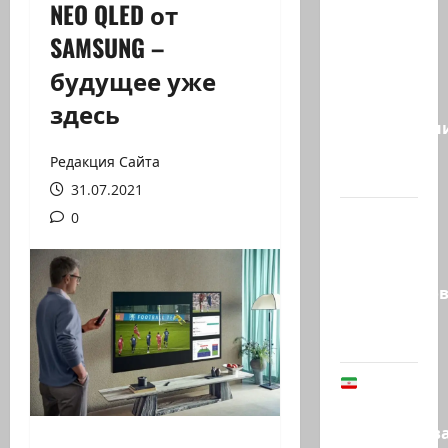
NEO QLED от
Это
SAMSUNG –
видео
будущее уже
стало
вирусным.
здесь
Израильтян
резервист,
Редакция Сайта
…
31.07.2021
Этот
0
перфоманс
времен
Средневеков
устроила
левая…
В
Иране
заблокиров