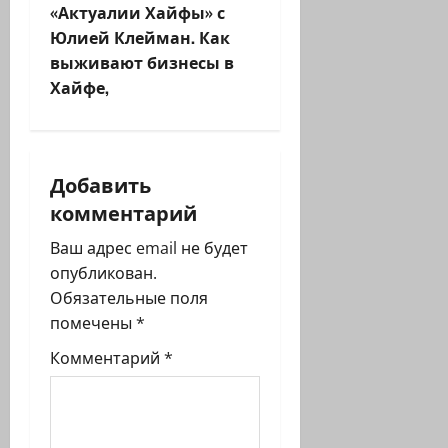
«Актуалии Хайфы» с
г
Юлией Клейман. Как
выживают бизнесы в
а
Хайфе,
ц
и
Добавить
я
комментарий
з
Ваш адрес email не будет
опубликован.
а
Обязательные поля
п
помечены
*
Комментарий
*
и
с