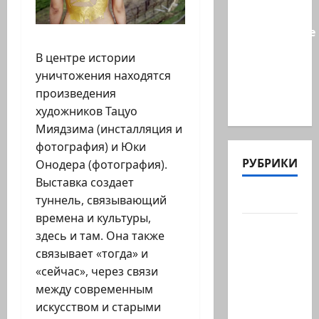
БАГАЦу:
назначение
министра
В центре истории
Бен-
уничтожения находятся
Гвира
произведения
было…
художников Тацуо
Миядзима (инсталляция и
фотография) и Юки
РУБРИКИ
Онодера (фотография).
Выставка создает
Актуально
туннель, связывающий
времена и культуры,
Архив
здесь и там. Она также
статей
связывает «тогда» и
сайта
«сейчас», через связи
Новости
между современным
на
искусством и старыми