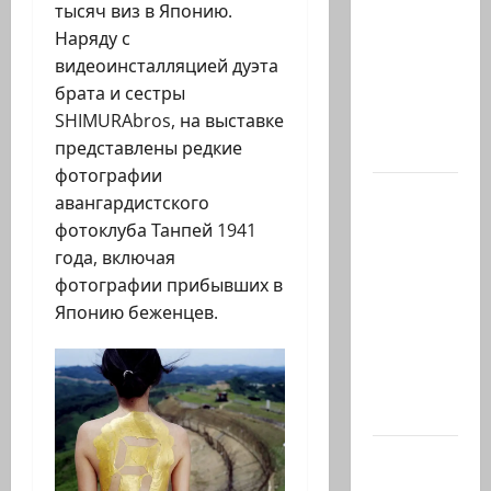
тысяч виз в Японию.
отец
Наряду с
Ариэля и
видеоинсталляцией дуэта
Кфира, и
брата и сестры
муж
SHIMURAbros, на выставке
Шири
представлены редкие
Бибас,…
фотографии
Еще
авангардистского
один:
фотоклуба Танпей 1941
ожидается,
года, включая
что
фотографии прибывших в
завтра
Японию беженцев.
Гилад
Эрдан
объявит
о…
Нетаниягу
—