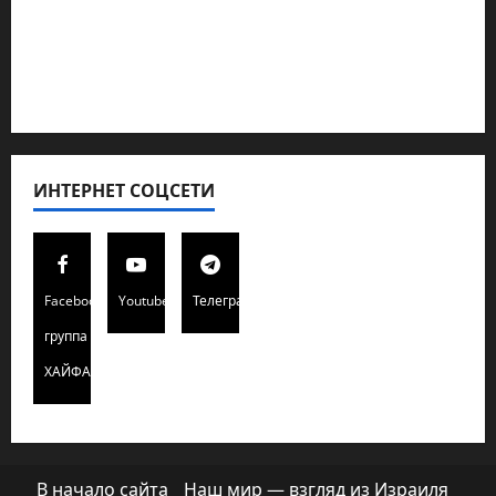
Полемика на сайте
Редколегия сайта 2025
Хайфа новости
ИНТЕРНЕТ СОЦСЕТИ
Facebook
Youtube
Телеграмм
группа
ХАЙФАИНФО
В начало сайта
Наш мир — взгляд из Израиля