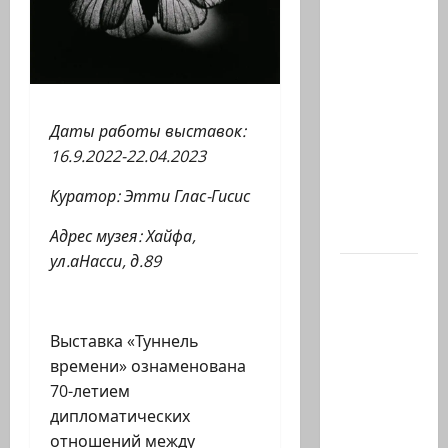
Кому
дан
Илуз?
Дан
Илуз,
Даты работы выставок:
беглый
16.9.2022-22.04.2023
депутат
из
Куратор: Этти Глас-Гисис
«Ликуда»,
…
Адрес музея: Хайфа,
ул.аНасси, д.89
Сегодня
в
Южном
Выставка «Туннель
Ливане
времени» ознаменована
погиб-
70-летием
майор
дипломатических
Харель
отношений между