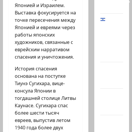
Биреншток,
Японией и Израилем.
34…
Выставка фокусируется на
точке пересечения между
Начальник
Японией и евреями через
Генштаба
работы японских
ЦАХАЛ:
художников, связанные с
«В Газе
еврейским нарративом
мы…
спасения и уничтожения.
@markkot56
История спасения
posted a
основана на поступке
video
Тиунэ Сугихара, вице-
консула Японии в
@markkot56
тогдашней столице Литвы
posted a
Каунасе. Сугихара спас
photo
более шести тысяч
евреев, выпустив летом
Ярден
1940 года более двух
Бибас,