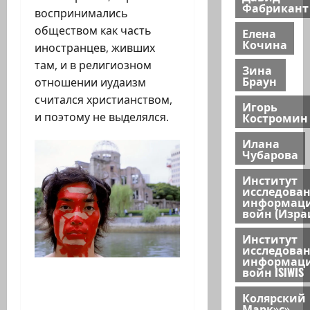
Фабрикант
воспринимались
обществом как часть
Елена
Кочина
иностранцев, живших
там, и в религиозном
Зина
Браун
отношении иудаизм
считался христианством,
Игорь
Костромин
и поэтому не выделялся.
Илана
Чубарова
Институт
исследова
информац
войн (Изра
Институт
исследова
информац
войн ISIWIS
Колярский
Марк»с»