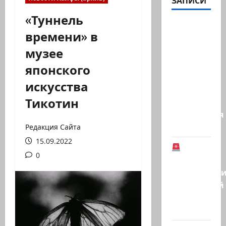
ЗАПИСИ
«Туннель
Газета
времени» в
«Аль-
музее
Шарк
аль-
японского
Аваст»:
искусства
Второй
Тикотин
этап
соглашения
о…
Редакция Сайта
15.09.2022
В
0
Германии
предотврат
возможный
теракт
в…