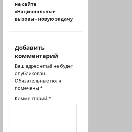
г
на сайте
«Национальные
а
вызовы» новую задачу
ц
и
Добавить
я
комментарий
з
Ваш адрес email не будет
опубликован.
а
Обязательные поля
п
помечены
*
Комментарий
*
и
с
и