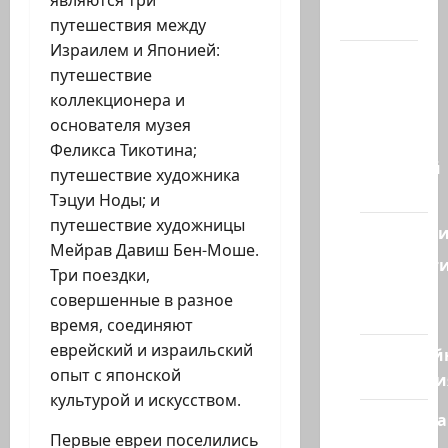
являются три
Канал
путешествия между
Израилем и Японией:
Наш мир
путешествие
— взгляд
коллекционера и
из
основателя музея
Израиля
Феликса Тикотина;
Ближний
путешествие художника
Восток
Тэцуи Ноды; и
путешествие художницы
Геополит
Мейрав Давиш Бен-Моше.
Новост
Три поездки,
из
совершенные в разное
стран
время, соединяют
еврейский и израильский
Кибервой
опыт с японской
Технологи
культурой и искусством.
Полемика
Первые евреи поселились
на сайте