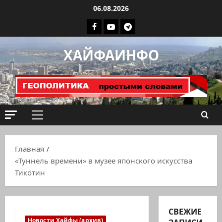
Перейти
06.08.2026
к
Facebook
Youtube
Телеграмм
содержимому
группа
ХАЙФАИНФО
ХАЙФАИНФО
Основное
меню
Главная
«Туннель времени» в музее японского искусства
Тикотин
СВЕЖИЕ
Новости Хайфы (архив)