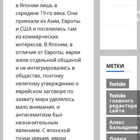
в Японии лишь в
Редколеги
середине 19-го века. Они
сайта 2025
приехали из Азии, Европы
и США и поселились там
Хайфа
из коммерческих
новости
интересов. В Японии, в
отличие от Европы, евреи
жили отдельной общиной
МЕТКИ
и не интегрировались в
общество, поэтому
Youtube
нелепому утверждению о
еврейском заговоре по
Youtube
захвату мира уделялось
главного
редактора
мало внимания, и
сайта
антисемитизм был
Алекс
незначительным
Бальядиев
явлением. С японской
Давид
точки зрения, евреи