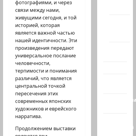
сайте
фотографиями, и через
(архив)
связи между нами,
живущими сегодня, и той
Новости
историей, которая
Хайфы
является важной частью
(архив)
нашей идентичности. Эти
Помним
произведения передают
Холокост
универсальное послание
человечности,
Видео
терпимости и понимания
различий, что является
Израиль
центральной точкой
сегодня
пересечения этих
Литературн
современных японских
гостиная
художников и еврейского
нарратива.
Марк
Котлярский
Продолжением выставки
Телеграмм