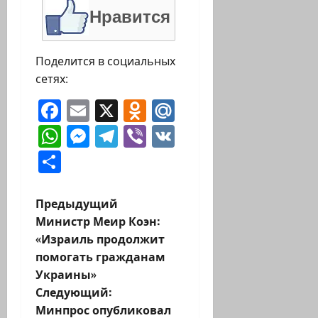
Нравится
Поделится в социальных
сетях:
Facebook
Email
X
Odnoklassniki
Mail.Ru
WhatsApp
Messenger
Telegram
Viber
VK
Отправить
Н
Предыдущий
Министр Меир Коэн:
а
«Израиль продолжит
помогать гражданам
в
Украины»
и
Следующий:
Минпрос опубликовал