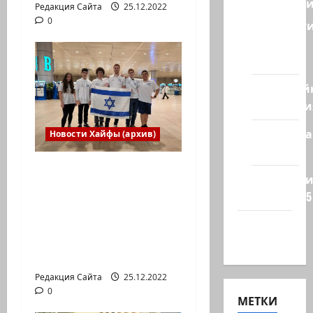
Геополит
Редакция Сайта
25.12.2022
0
Новост
из
стран
Кибервой
Технологи
Полемика
Новости Хайфы (архив)
на сайте
Израильская сборная
Редколеги
впервые приняла
сайта 2025
участие в
Международной
Хайфа
юниорской научной
новости
олимпиаде
Редакция Сайта
25.12.2022
0
МЕТКИ