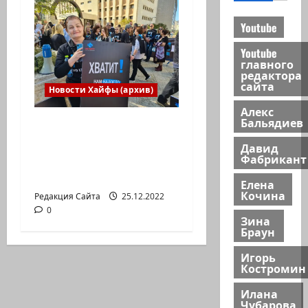
Youtube
Youtube
главного
редактора
сайта
Новости Хайфы (архив)
Алекс
Бальядиев
В Хайфе прошла
демонстрация
Давид
Фабрикант
против дороговизны
жизни
Елена
Кочина
Редакция Сайта
25.12.2022
0
Зина
Браун
Игорь
Костромин
Илана
Чубарова