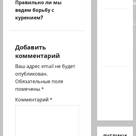
Правильно ли мы
региональн
а
ведем борьбу с
Что
ц
курением?
происходит,
и
когда
палестинец
я
приезжает
Добавить
работать
комментарий
з
в…
Ваш адрес email не будет
а
Ожидается,
опубликован.
что
п
Обязательные поля
Саудовская
помечены
*
и
Аравия,
Комментарий
*
Турция и
с
Пакистан…
и