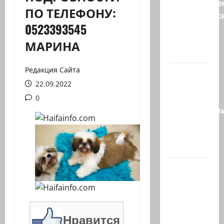
Могуществе
ПО ТЕЛЕФОНУ:
мусульманс
0523393545
страны
создают
МАРИНА
новый…
Редакция Сайта
Сегодня
22.09.2022
отмечается
день
0
подкаблучн
Кто
таковой
-…
Голос
одинокого
в
пустыне
Левый
Нравится