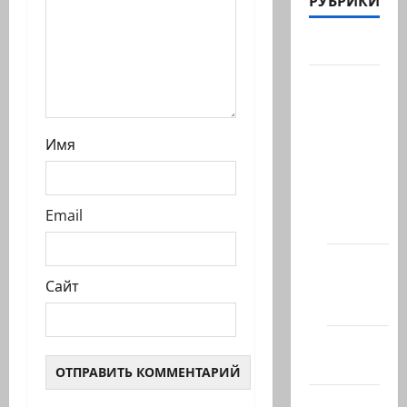
РУБРИКИ
Актуально
Архив
статей
сайта
Имя
Новости
на
сайте
Email
(архив)
Новости
Хайфы
Сайт
(архив)
Помним
Холокост
Видео