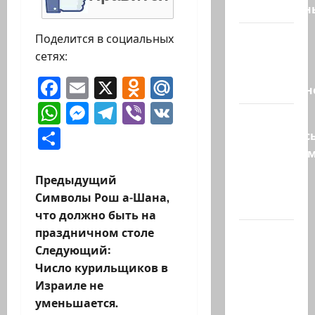
общественн
Президент
Поделится в социальных
Трамп о
сетях:
мире
Facebook
Email
X
Odnoklassniki
Mail.Ru
искусственн
WhatsApp
Messenger
Telegram
Viber
VK
Турция
Отправить
возмутилас
нарушение
границ
Н
Предыдущий
— в
Символы Рош а-Шана,
регионе…
а
что должно быть на
праздничном столе
Кара
в
Следующий:
божья? 4
и
Число курильщиков в
августа,
Израиле не
во время
г
уменьшается.
матча