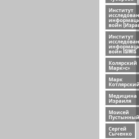
Институт
исследова
информац
войн (Изра
Институт
исследова
информац
войн ISIWIS
Колярский
Марк»с»
Марк
Котлярски
Медицина
Израиля
Моисей
Пустынны
Сергей
Сыченко