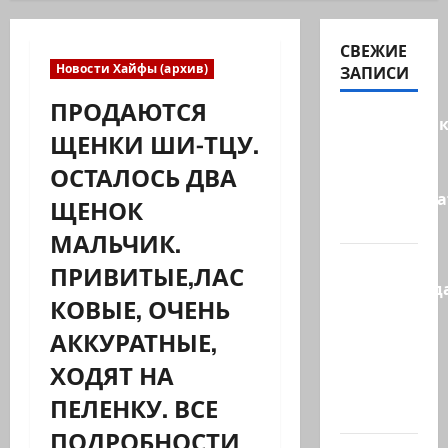
СВЕЖИЕ
Новости Хайфы (архив)
ЗАПИСИ
ПРОДАЮТСЯ
Макаронни
ЩЕНКИ ШИ-ТЦУ.
рехнулись?
ОСТАЛОСЬ ДВА
Высший
администр
ЩЕНОК
суд…
МАЛЬЧИК.
Зини
ПРИВИТЫЕ,ЛАС
предупрежда
КОВЫЕ, ОЧЕНЬ
обещания
АККУРАТНЫЕ,
ХАМАСа
вредны
ХОДЯТ НА
для
ПЕЛЕНКУ. ВСЕ
нашего…
ПОДРОБНОСТИ