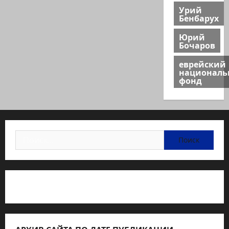
Урий
Бенбарух
Юрий
Бочаров
еврейский
национал
фонд
Найти:
Статьи об медицине Израиля