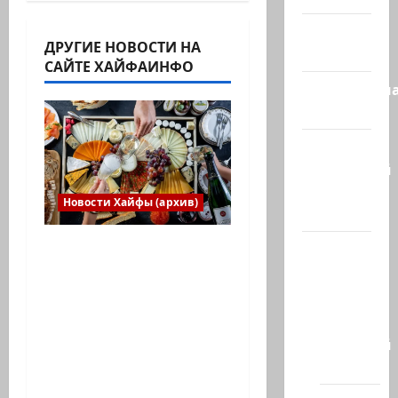
Израиль
ДРУГИЕ НОВОСТИ НА
сегодня
САЙТЕ ХАЙФАИНФО
Литературн
гостиная
Марк
Котлярский
Телеграмм
Новости Хайфы (архив)
Канал
Есть установка
Наш мир
весело встретить
— взгляд
Новый год» или
из
«Реальность, данная
Израиля
нам в ощущениях».
Ближний
Коммуникат от
Восток
агентства «партизан»