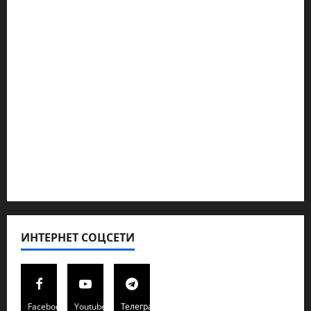
Ближний Восток
Геополитика
Новости из стран
Кибервойна Технология
Полемика на сайте
Редколегия сайта 2025
Хайфа новости
ИНТЕРНЕТ СОЦСЕТИ
Facebook
Youtube
Телеграмм