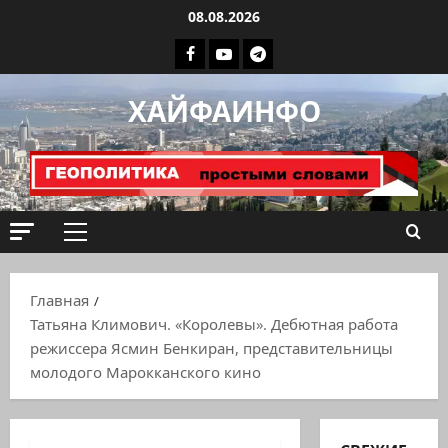
Перейти
08.08.2026
к
Facebook
Youtube
Телеграмм
содержимому
группа
ХАЙФАИНФО
ХАЙФАИНФО
Основное
меню
Главная
Татьяна Климович. «Королевы». Дебютная работа
режиссера Ясмин Бенкиран, представительницы
молодого Марокканского кино