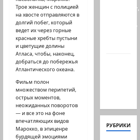
Что
Трое женщин с полицией
происходит,
на хвосте отправляются в
когда
долгий побег, который
палестинец
ведет их через горные
приезжает
красные хребты пустыни
работать
и цветущие долины
в…
Атласа, чтобы, наконец,
Ожидается,
добраться до побережья
что
Атлантического океана.
Саудовская
Фильм полон
Аравия,
множеством перипетий,
Турция и
острых моментов,
Пакистан…
неожиданных поворотов
— и все это на фоне
впечатляющих видов
РУБРИКИ
Марокко, в эпиценре
бурдящей эмоциями