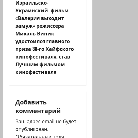
з
Израильско-
Украинский фильм
а
«Валерия выходит
замуж» режиссера
п
Михаль Виник
удостоился главного
и
приза 38-го Хайфского
с
кинофестиваля, став
Лучшим фильмом
и
кинофестиваля
Добавить
комментарий
Ваш адрес email не будет
опубликован.
Обязательные поля