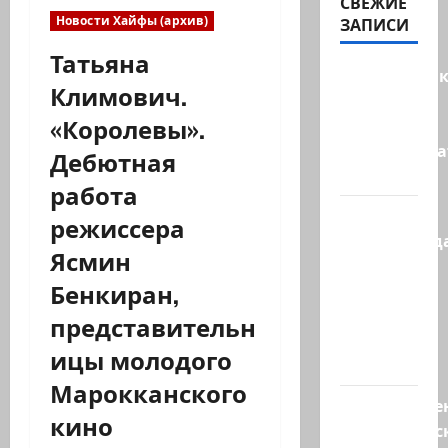
СВЕЖИЕ
Новости Хайфы (архив)
ЗАПИСИ
Татьяна
Макаронни
Климович.
рехнулись?
«Королевы».
Высший
администр
Дебютная
суд…
работа
Зини
режиссера
предупрежда
Ясмин
обещания
Бенкиран,
ХАМАСа
вредны
представительн
для
ицы молодого
нашего…
Марокканского
Могуществе
кино
мусульманс