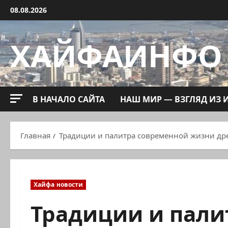
Перейти
08.08.2026
к
содержимому
ХАЙФАИНФО
В НАЧАЛО САЙТА
НАШ МИР — ВЗГЛЯД ИЗ 
Главная
Традиции и палитра современной жизни др
Хайфа новости
Традиции и пали