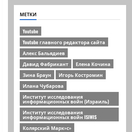
МЕТКИ
Youtube
Youtube главного редактора сайта
Алекс Бальядиев
Давид Фабрикант
Елена Кочина
Зина Браун
Игорь Костромин
Илана Чубарова
Институт исследования
информационных войн (Израиль)
Институт исследования
информационных войн ISIWIS
Колярский Марк»с»