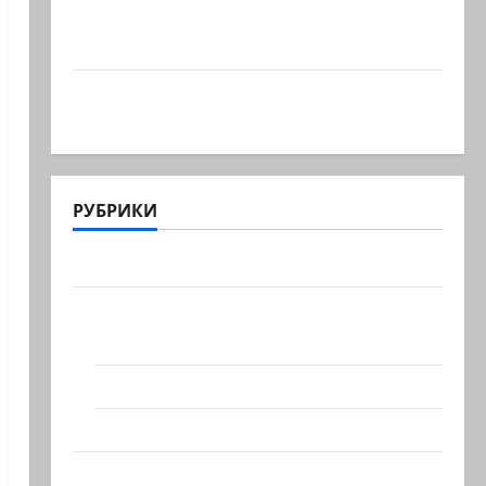
Что происходит, когда палестинец
приезжает работать в…
Ожидается, что Саудовская Аравия,
Турция и Пакистан…
РУБРИКИ
Актуально
Архив статей сайта
Новости на сайте (архив)
Новости Хайфы (архив)
Помним Холокост
Видео