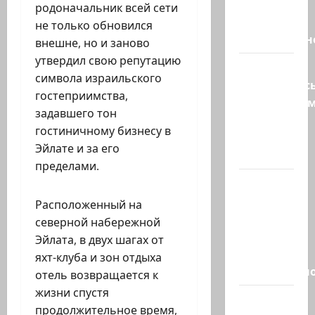
Трамп о
родоначальник всей сети
мире
не только обновился
искусственн
внешне, но и заново
утвердил свою репутацию
Турция
символа израильского
возмутилас
гостеприимства,
нарушение
задавшего тон
границ
гостиничному бизнесу в
— в
Эйлате и за его
регионе…
пределами.
Кара
божья? 4
Расположенный на
августа,
северной набережной
во время
Эйлата, в двух шагах от
матча
яхт-клуба и зон отдыха
региональн
отель возвращается к
жизни спустя
Что
продолжительное время,