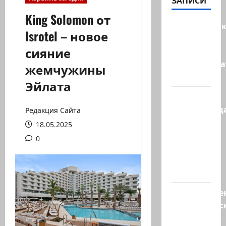
ЗАПИСИ
King Solomon от
Макаронни
Isrotel – новое
рехнулись?
сияние
Высший
администр
жемчужины
суд…
Эйлата
Зини
предупрежда
Редакция Сайта
обещания
18.05.2025
ХАМАСа
0
вредны
для
нашего…
Могуществе
мусульманс
страны