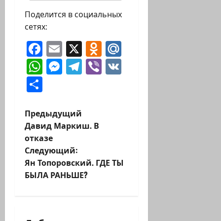
Поделится в социальных
сетях:
Facebook
Email
X
Odnoklassniki
Mail.Ru
WhatsApp
Messenger
Telegram
Viber
VK
Отправить
Н
Предыдущий
Давид Маркиш. В
а
отказе
Следующий:
в
Ян Топоровский. ГДЕ ТЫ
и
БЫЛА РАНЬШЕ?
г
а