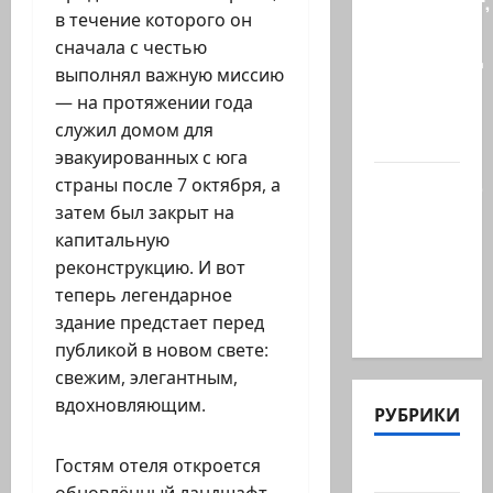
происходит,
в течение которого он
когда
сначала с честью
палестинец
выполнял важную миссию
приезжает
— на протяжении года
работать
служил домом для
в…
эвакуированных с юга
Ожидается,
страны после 7 октября, а
что
затем был закрыт на
Саудовская
капитальную
Аравия,
реконструкцию. И вот
Турция и
теперь легендарное
Пакистан…
здание предстает перед
публикой в новом свете:
свежим, элегантным,
вдохновляющим.
РУБРИКИ
Гостям отеля откроется
Актуально