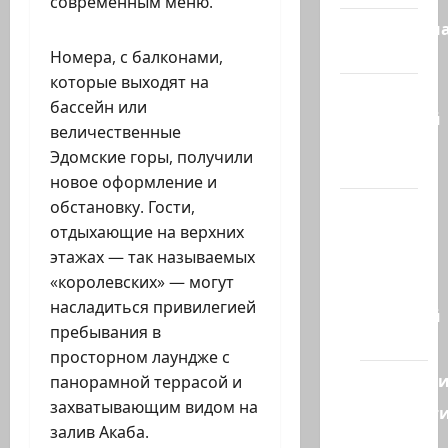
современным меню.
Литературн
гостиная
Номера, с балконами,
которые выходят на
Марк
бассейн или
Котлярский
величественные
Телеграмм
Эдомские горы, получили
Канал
новое оформление и
Наш мир
обстановку. Гости,
— взгляд
отдыхающие на верхних
из
этажах — так называемых
Израиля
«королевских» — могут
насладиться привилегией
Ближний
пребывания в
Восток
просторном лаундже с
Геополит
панорамной террасой и
захватывающим видом на
Новост
залив Акаба.
из