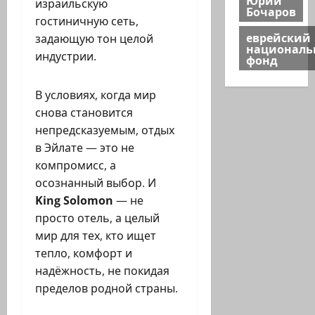
израильскую
Бочаров
гостиничную сеть,
еврейский
задающую тон целой
национал
индустрии.
фонд
В условиях, когда мир
снова становится
непредсказуемым, отдых
в Эйлате — это не
компромисс, а
осознанный выбор. И
King Solomon
— не
просто отель, а целый
мир для тех, кто ищет
тепло, комфорт и
надёжность, не покидая
пределов родной страны.