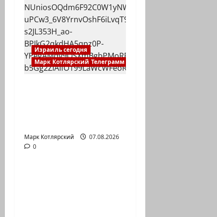
Израиль сегодня
Марк Котлярский Телеграмм Канал
Макаронники
рехнулись? Высший
административный
суд…
Марк Котлярский
Израиль сегодня
07.08.2026
0
Марк Котлярский Телеграмм Канал
Зини
предупреждает:
обещания ХАМАСа
вредны для нашего…