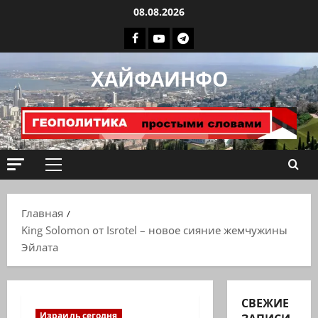
Перейти
08.08.2026
к
Facebook
Youtube
Телеграмм
содержимому
группа
ХАЙФАИНФО
ХАЙФАИНФО
Основное
меню
Главная
King Solomon от Isrotel – новое сияние жемчужины
Эйлата
СВЕЖИЕ
Израиль сегодня