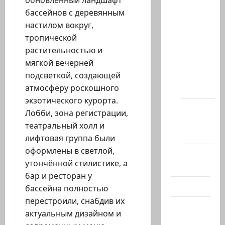
обновлённый ландшафт
Архив
бассейнов с деревянным
статей
настилом вокруг,
сайта
тропической
Новости
растительностью и
на
мягкой вечерней
сайте
подсветкой, создающей
(архив)
атмосферу роскошного
экзотического курорта.
Новости
Лобби, зона регистрации,
Хайфы
театральный холл и
(архив)
лифтовая группа были
оформлены в светлой,
Помним
утончённой стилистике, а
Холокост
бар и ресторан у
Видео
бассейна полностью
перестроили, снабдив их
Израиль
актуальным дизайном и
сегодня