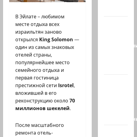
создают
новый…
В Эйлате – любимом
Сегодня
месте отдыха всех
отмечается
израильтян заново
день
открылся
King Solomon
—
подкаблучн
один из самых знаковых
Кто
отелей страны,
таковой
популярнейшее место
-…
семейного отдыха и
первая гостиница
Голос
престижной сети
Isrotel
,
одинокого
вложившей в его
в
реконструкцию около
70
пустыне
миллионов шекелей
.
Левый
общественн
После масштабного
Президент
ремонта отель-