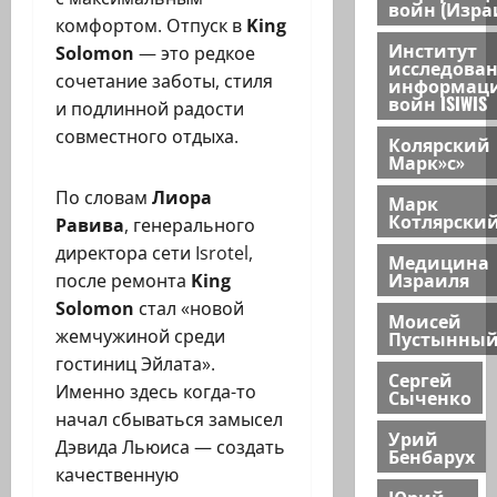
войн (Изра
комфортом. Отпуск в
King
Институт
Solomon
— это редкое
исследова
сочетание заботы, стиля
информац
войн ISIWIS
и подлинной радости
совместного отдыха.
Колярский
Марк»с»
По словам
Лиора
Марк
Котлярски
Равива
, генерального
директора сети Isrotel,
Медицина
Израиля
после ремонта
King
Solomon
стал «новой
Моисей
жемчужиной среди
Пустынны
гостиниц Эйлата».
Сергей
Именно здесь когда-то
Сыченко
начал сбываться замысел
Урий
Дэвида Льюиса — создать
Бенбарух
качественную
Юрий