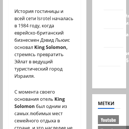
стран
История гостиницы и
Кибервой
всей сети Isrotel началась
Технологи
в 1984 году, когда
еврейско-британский
Полемика
бизнесмен Дэвид Льюис
на сайте
основал
King Solomon,
Редколеги
стремясь превратить
сайта 2025
Эйлат в ведущий
туристический город
Хайфа
Израиля.
новости
С момента своего
основания отель
King
МЕТКИ
Solomon
был одним из
самых любимых мест
Youtube
семейного отдыха в
стране, и это наследие не