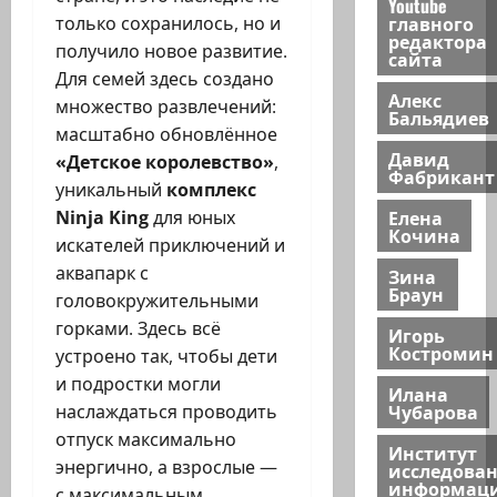
Youtube
главного
только сохранилось, но и
редактора
получило новое развитие.
сайта
Для семей здесь создано
Алекс
множество развлечений:
Бальядиев
масштабно обновлённое
Давид
«Детское королевство»
,
Фабрикант
уникальный
комплекс
Елена
Ninja King
для юных
Кочина
искателей приключений и
аквапарк с
Зина
Браун
головокружительными
горками. Здесь всё
Игорь
Костромин
устроено так, чтобы дети
и подростки могли
Илана
Чубарова
наслаждаться проводить
отпуск максимально
Институт
энергично, а взрослые —
исследова
информац
с максимальным