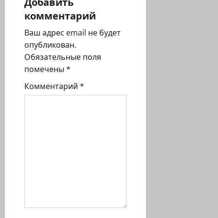
Добавить
комментарий
ц
Ваш адрес email не будет
и
опубликован.
я
Обязательные поля
помечены
*
з
Комментарий
*
а
п
и
с
и