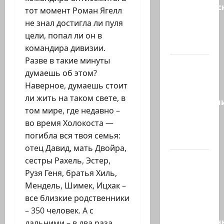
мусульманс
тот момент Роман Ягелл
страны
не знал достигла ли пуля
создают
цели, попал ли он в
новый…
командира дивизии.
Разве в такие минуты
Сегодня
думаешь об этом?
отмечается
Наверное, думаешь стоит
день
ли жить на таком свете, в
подкаблучн
том мире, где недавно –
Кто
во время Холокоста —
таковой
погибла вся твоя семья:
-…
отец Давид, мать Двойра,
Голос
сестры Рахель, Эстер,
одинокого
Рузя Геня, братья Хиль,
в
Мендель, Шимек, Ицхак –
пустыне
все близкие родственники
Левый
– 350 человек. А с
общественн
дальними – в два раза