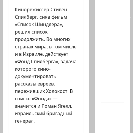
так
Кинорежиссер Стивен
часто
Спилберг, сняв фильм
соседствует
«Список Шиндлера»,
с
решил список
безумием?
продолжить. Во многих
Почему…
странах мира, в том числе
В 2019-м
и в Израиле, действует
Биньямину
«Фонд Спилберга», задача
Нетаниягу
которого кино-
не
документировать
хватило
рассказы евреев,
ровно
переживших Холокост. В
одного…
списке «Фонда» —
значится и Роман Ягелл,
США
израильский бригадный
одобрили
генерал.
продажу
5250