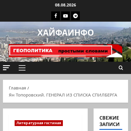
Перейти
08.08.2026
к
Facebook
Youtube
Телеграмм
содержимому
группа
ХАЙФАИНФО
ХАЙФАИНФО
Основное
меню
Главная
Ян Топоровский. ГЕНЕРАЛ ИЗ СПИСКА СПИЛБЕРГА
СВЕЖИЕ
Литературная гостиная
ЗАПИСИ