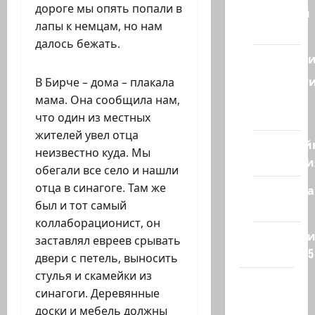
дороге мы опять попали в
Ближний
лапы к немцам, но нам
Восток
далось бежать.
Геополит
Новост
В Бирче – дома – плакала
из
мама. Она сообщила нам,
стран
что один из местных
жителей увел отца
Кибервой
неизвестно куда. Мы
Технологи
обегали все село и нашли
отца в синагоге. Там же
Полемика
был и тот самый
на сайте
коллаборационист, он
Редколеги
заставлял евреев срывать
сайта 2025
двери с петель, выносить
стулья и скамейки из
Хайфа
синагоги. Деревянные
новости
доски и мебель должны