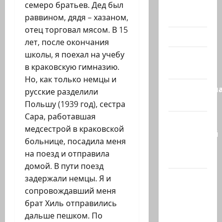
Помним
семеро братьев. Дед был
Холокост
раввином, дядя – хазаном,
отец торговал мясом. В 15
Видео
лет, после окончания
школы, я поехал на учебу
Израиль
в краковскую гимназию.
сегодня
Но, как только немцы и
Литературн
русские разделили
гостиная
Польшу (1939 год), сестра
Сара, работавшая
Марк
медсестрой в краковской
Котлярский
больнице, посадила меня
Телеграмм
на поезд и отправила
Канал
домой. В пути поезд
Наш мир
задержали немцы. Я и
— взгляд
сопровождавший меня
из
брат Хиль отправились
Израиля
дальше пешком. По