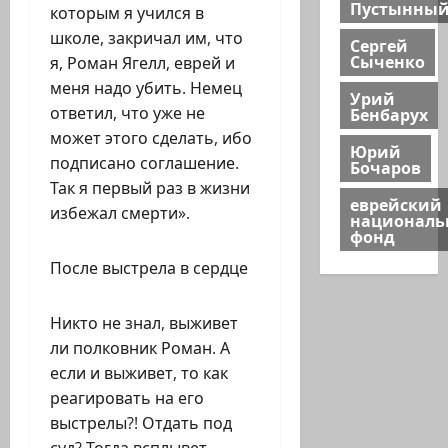
Пустынны
которым я учился в
школе, закричал им, что
Сергей
Сыченко
я, Роман Ягелл, еврей и
меня надо убить. Немец
Урий
Бенбарух
ответил, что уже не
может этого сделать, ибо
Юрий
подписано соглашение.
Бочаров
Так я первый раз в жизни
еврейский
избежал смерти».
национал
фонд
После выстрела в сердце
Никто не знал, выживет
ли полковник Роман. А
если и выживет, то как
реагировать на его
выстрелы?! Отдать под