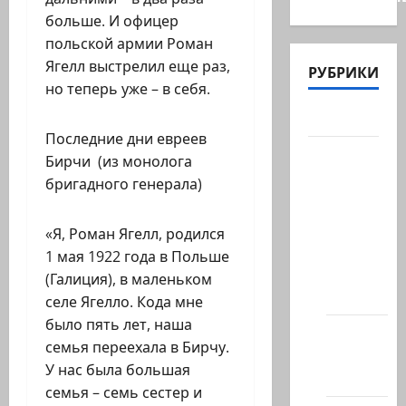
больше. И офицер
польской армии Роман
Ягелл выстрелил еще раз,
РУБРИКИ
но теперь уже – в себя.
Актуально
Последние дни евреев
Архив
Бирчи (из монолога
статей
бригадного генерала)
сайта
Новости
«Я, Роман Ягелл, родился
на
1 мая 1922 года в Польше
сайте
(Галиция), в маленьком
(архив)
селе Ягелло. Кода мне
было пять лет, наша
Новости
семья переехала в Бирчу.
Хайфы
У нас была большая
(архив)
семья – семь сестер и