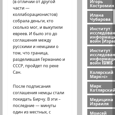
Игорь
(в отличии от другой
Костромин
части —
коллаборационистов)
Илана
Чубарова
собрала деньги, кто
сколько мог, и выкупили
Институт
исследова
евреев. И было это до
информац
соглашения между
войн (Изра
русскими и немцами о
Институт
том, что граница,
исследова
информац
разделившая Германию и
войн ISIWIS
СССР, пройдет по реке
Колярский
Сан.
Марк»с»
Марк
После подписания
Котлярски
соглашения немцы стали
Медицина
покидать Бирчу. В эти –
Израиля
последние — минуты
один из местных, с
Моисей