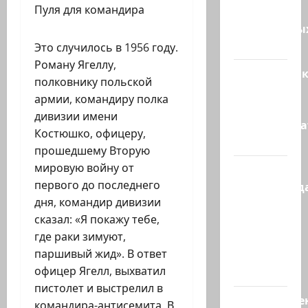
Пуля для командира
зенитных
управляемы
ракет к…
Это случилось в 1956 году.
Роману Ягеллу,
Макаронни
полковнику польской
рехнулись?
армии, командиру полка
Высший
дивизии имени
администр
Костюшко, офицеру,
суд…
прошедшему Вторую
мировую войну от
Зини
первого до последнего
предупрежда
дня, командир дивизии
обещания
сказал: «Я покажу тебе,
ХАМАСа
где раки зимуют,
вредны
паршивый жид». В ответ
для
офицер Ягелл, выхватил
нашего…
пистолет и выстрелил в
Могуществе
командира-антисемита. В