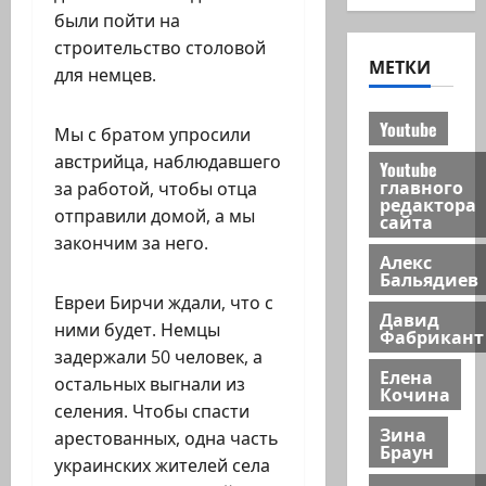
были пойти на
строительство столовой
МЕТКИ
для немцев.
Youtube
Мы с братом упросили
австрийца, наблюдавшего
Youtube
главного
за работой, чтобы отца
редактора
отправили домой, а мы
сайта
закончим за него.
Алекс
Бальядиев
Евреи Бирчи ждали, что с
Давид
ними будет. Немцы
Фабрикант
задержали 50 человек, а
Елена
остальных выгнали из
Кочина
селения. Чтобы спасти
Зина
арестованных, одна часть
Браун
украинских жителей села