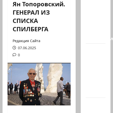
Ян Топоровский.
Генерал,
ГЕНЕРАЛ ИЗ
который
СПИСКА
решил
не
СПИЛБЕРГА
отвечать
Председате
Редакция Сайта
07.06.2025
Вчера
вечером
0
с
разницей
буквально
в
несколько
минут…
Почему
талант