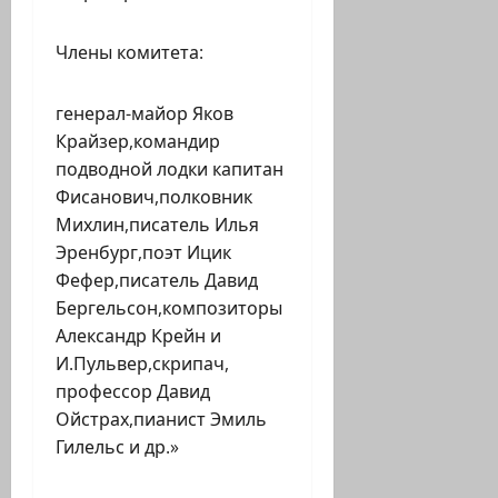
Члены комитета:
генерал-майор Яков
Крайзер,командир
подводной лодки капитан
Фисанович,полковник
Михлин,писатель Илья
Эренбург,поэт Ицик
Фефер,писатель Давид
Бергельсон,композиторы
Александр Крейн и
И.Пульвер,скрипач,
профессор Давид
Ойстрах,пианист Эмиль
Гилельс и др.»