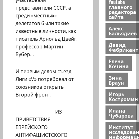
участвовали
Youtube
главного
представители СССР, а
редактора
среди «местных»
сайта
делегатов были такие
Алекс
известные личности, как
Бальядиев
писатель Арнольд Цвейг,
Давид
профессор Мартин
Фабрикант
Бубер…
Елена
Кочина
И первым делом съезд
Зина
Лиги «V» потребовал от
Браун
союзников открыть
Игорь
Второй фронт.
Костромин
Илана
ИЗ
Чубарова
ПРИВЕТСТВИЯ
Институт
ЕВРЕЙСКОГО
исследова
АНТИФАШИСТСКОГО
информац