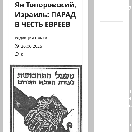
Ян Топоровский,
Заботливый
Израиль: ПАРАД
котяра…
В ЧЕСТЬ ЕВРЕЕВ
Мордехай
Давид,
Редакция Сайта
сторонник
20.06.2025
правых
0
сил,
один из
самых…
Ливан
разочарова
нерасшире
пилотными
Маша и
Капитолина
— те, кто