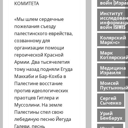
войн (Изра
КОМИТЕТА
Институт
исследова
«Мы шлем сердечные
информац
пожелания съезду
войн ISIWIS
палестинского еврейства,
Колярский
созванному для
Марк»с»
организации помощи
Марк
героической Красной
Котлярски
Армии. Два тысячелетия
Медицина
тому назад подняли Егуда
Израиля
Маккаби и Бар-Кохба в
Моисей
Палестине восстание
Пустынны
против идеологических
Сергей
праотцев Гитлера и
Сыченко
Муссолини. На земле
Палестины спел свою
Урий
Бенбарух
лебединую песню Йегуда
Галеви, песнь