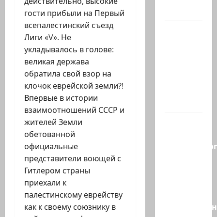
действительно, высокие
иранских…
гости прибыли на Первый
всепалестинский съезд
В 2019-м
Лиги «V». Не
Биньямину
укладывалось в голове:
Нетаниягу
великая держава
не
обратила свой взор на
хватило
клочок еврейской земли?!
ровно
Впервые в истории
одного…
взаимоотношений СССР и
Правые
жителей Земли
без
обетованной
религиозно
официальные
диктата:
представители воющей с
партия
Гитлером страны
Эрдана
приехали к
и
палестинскому еврейству
Эдельштейн
как к своему союзнику в