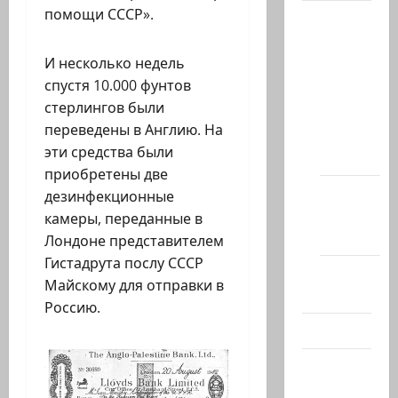
помощи СССР».
Архив
статей
сайта
И несколько недель
спустя 10.000 фунтов
Новости
стерлингов были
на
переведены в Англию. На
сайте
эти средства были
(архив)
приобретены две
Новости
дезинфекционные
Хайфы
камеры, переданные в
(архив)
Лондоне представителем
Гистадрута послу СССР
Помним
Майскому для отправки в
Холокост
Россию.
Видео
Израиль
сегодня