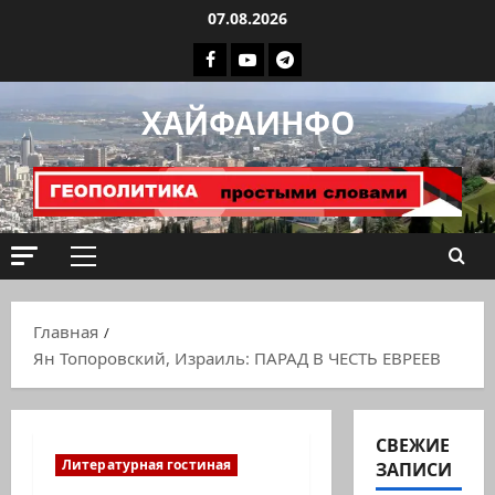
Перейти
07.08.2026
к
Facebook
Youtube
Телеграмм
содержимому
группа
ХАЙФАИНФО
ХАЙФАИНФО
Основное
меню
Главная
Ян Топоровский, Израиль: ПАРАД В ЧЕСТЬ ЕВРЕЕВ
СВЕЖИЕ
Литературная гостиная
ЗАПИСИ