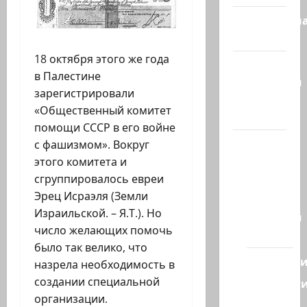
Литературн
гостиная
18 октября этого же года
Марк
в Палестине
Котлярский
зарегистрировали
Телеграмм
«Общественный комитет
Канал
помощи СССР в его войне
Наш мир
с фашизмом». Вокруг
— взгляд
этого комитета и
из
сгруппировалось евреи
Израиля
Эрец Исраэля (Земли
Израильской. – Я.Т.). Но
Ближний
число желающих помочь
Восток
было так велико, что
Геополит
назрела необходимость в
создании специальной
Новост
организации.
из