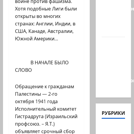
даёт
войне против фашизма.
русскоязыч
Хотя подобные Лиги были
Израилю
открыты во многих
новый
странах: Англии, Индии, в
выбор
США, Канаде, Австралии,
Южной Америки…
ВМС
Израиля
проводят
В НАЧАЛЕ БЫЛО
массовые
СЛОВО
учения в
Средиземно
Обращение к гражданам
и…
Палестины — 2-го
октября 1941 года
Исполнительный комитет
РУБРИКИ
Гистрадрута (Израильский
профсоюз. – Я.Т.)
Актуально
объявляет срочный сбор