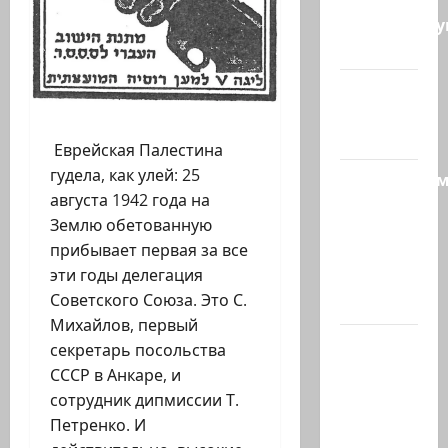
координиру
работу…
@markkot56
posted a
video
Еврейская Палестина
гудела, как улей: 25
Продолжае
августа 1942 года на
рубрику
Землю обетованную
психолога
прибывает первая за все
Елены
эти годы делегация
Киселевой:
Советского Союза. Это С.
…
Михайлов, первый
ЦАХАЛ
секретарь посольства
опасается,
СССР в Анкаре, и
что
сотрудник дипмиссии Т.
десятки
Петренко. И
активных