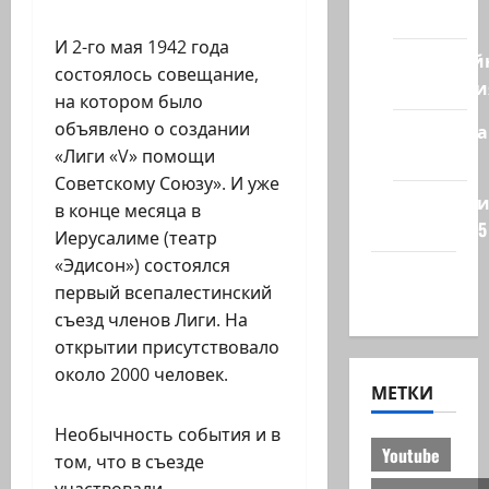
стран
И 2-го мая 1942 года
Кибервой
состоялось совещание,
Технологи
на котором было
объявлено о создании
Полемика
«Лиги «V» помощи
на сайте
Советскому Союзу». И уже
Редколеги
в конце месяца в
сайта 2025
Иерусалиме (театр
«Эдисон») состоялся
Хайфа
первый всепалестинский
новости
съезд членов Лиги. На
открытии присутствовало
около 2000 человек.
МЕТКИ
Необычность события и в
Youtube
том, что в съезде